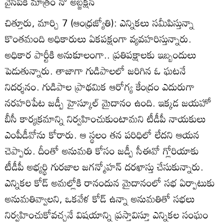
వైసీపీకి మాత్రం నో అబ్జక్షన్‌
చిత్తూరు, మార్చి 7 (ఆంధ్రజ్యోతి): ఎన్నికలు సమీపిస్తున్నా
కొంతమంది అధికారులు ఏకపక్షంగా వ్యవహరిస్తున్నారు.
అధికార పార్టీకి అనుకూలంగా.. ప్రతిపక్షాలకు ఇబ్బందులు
పెడుతున్నారు. తాజాగా గుడిపాలలో జరిగిన ఓ ఘటనే
నిదర్శనం. గుడిపాల ప్రాథమిక ఆరోగ్య కేంద్రం ఎదురుగా
నరహరిపేట జడ్పీ హైస్కూల్‌ మైదానం ఉంది. ఇక్కడ జయహో
బీసీ కార్యక్రమాన్ని నిర్వహించుకుంటామని టీడీపీ నాయకులు
ఎంపీడీవోను కోరారు. ఆ స్థలం తన పరిధిలో లేదని ఆయన
చెప్పారు. దీంతో అనుమతి కోసం జడ్పీ సీఈవో గ్లోరియాకు
టీడీపీ అభ్యర్థి గురజాల జగన్మోహన్‌ దరఖాస్తు చేసుకున్నారు.
ఎన్నికల కోడ్‌ అమల్లోకి రానందున మైదానంలో సభ ఏర్పాటుకు
అనుమతివ్వాలని, ఒకవేళ కోడ్‌ ఉన్నా అనుమతితో సభలు
నిర్వహించుకోవచ్చనే విషయాన్ని ప్రస్తావిస్తూ ఎన్నికల సంఘం