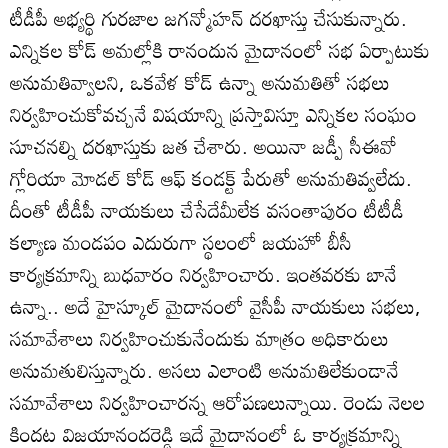
టీడీపీ అభ్యర్థి గురజాల జగన్మోహన్‌ దరఖాస్తు చేసుకున్నారు.
ఎన్నికల కోడ్‌ అమల్లోకి రానందున మైదానంలో సభ ఏర్పాటుకు
అనుమతివ్వాలని, ఒకవేళ కోడ్‌ ఉన్నా అనుమతితో సభలు
నిర్వహించుకోవచ్చనే విషయాన్ని ప్రస్తావిస్తూ ఎన్నికల సంఘం
సూచనల్ని దరఖాస్తుకు జత చేశారు. అయినా జడ్పీ సీఈవో
గ్లోరియా మోడల్‌ కోడ్‌ ఆఫ్‌ కండక్ట్‌ పేరుతో అనుమతివ్వలేదు.
దీంతో టీడీపీ నాయకులు చేసేదేమీలేక వసంతాపురం టీటీడీ
కల్యాణ మండపం ఎదురుగా స్థలంలో జయహో బీసీ
కార్యక్రమాన్ని బుధవారం నిర్వహించారు. ఇంతవరకు బానే
ఉన్నా.. అదే హైస్కూల్‌ మైదానంలో వైసీపీ నాయకులు సభలు,
సమావేశాలు నిర్వహించుకునేందుకు మాత్రం అధికారులు
అనుమతులిస్తున్నారు. అసలు ఎలాంటి అనుమతిలేకుండానే
సమావేశాలు నిర్వహించారన్న ఆరోపణలున్నాయి. రెండు నెలల
కిందట విజయానందరెడ్డి ఇదే మైదానంలో ఓ కార్యక్రమాన్ని