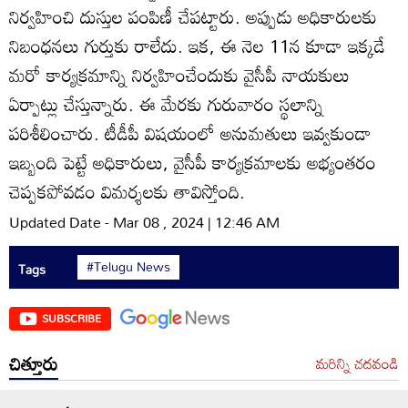
నిర్వహించి దుస్తుల పంపిణీ చేపట్టారు. అప్పుడు అధికారులకు
నిబంధనలు గుర్తుకు రాలేదు. ఇక, ఈ నెల 11న కూడా ఇక్కడే
మరో కార్యక్రమాన్ని నిర్వహించేందుకు వైసీపీ నాయకులు
ఏర్పాట్లు చేస్తున్నారు. ఈ మేరకు గురువారం స్థలాన్ని
పరిశీలించారు. టీడీపీ విషయంలో అనుమతులు ఇవ్వకుండా
ఇబ్బంది పెట్టే అధికారులు, వైసీపీ కార్యక్రమాలకు అభ్యంతరం
చెప్పకపోవడం విమర్శలకు తావిస్తోంది.
Updated Date - Mar 08 , 2024 | 12:46 AM
#Telugu News
Tags
SUBSCRIBE
చిత్తూరు
మరిన్ని చదవండి