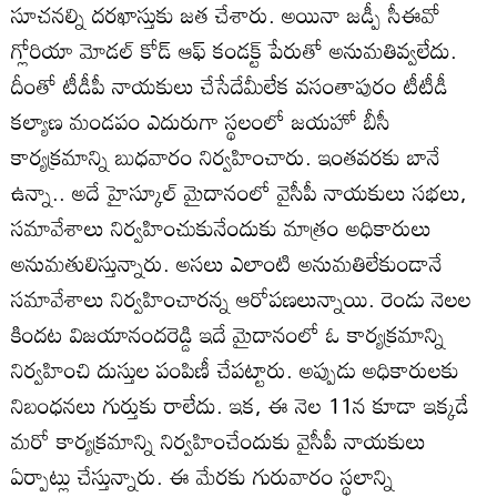
సూచనల్ని దరఖాస్తుకు జత చేశారు. అయినా జడ్పీ సీఈవో
గ్లోరియా మోడల్‌ కోడ్‌ ఆఫ్‌ కండక్ట్‌ పేరుతో అనుమతివ్వలేదు.
దీంతో టీడీపీ నాయకులు చేసేదేమీలేక వసంతాపురం టీటీడీ
కల్యాణ మండపం ఎదురుగా స్థలంలో జయహో బీసీ
కార్యక్రమాన్ని బుధవారం నిర్వహించారు. ఇంతవరకు బానే
ఉన్నా.. అదే హైస్కూల్‌ మైదానంలో వైసీపీ నాయకులు సభలు,
సమావేశాలు నిర్వహించుకునేందుకు మాత్రం అధికారులు
అనుమతులిస్తున్నారు. అసలు ఎలాంటి అనుమతిలేకుండానే
సమావేశాలు నిర్వహించారన్న ఆరోపణలున్నాయి. రెండు నెలల
కిందట విజయానందరెడ్డి ఇదే మైదానంలో ఓ కార్యక్రమాన్ని
నిర్వహించి దుస్తుల పంపిణీ చేపట్టారు. అప్పుడు అధికారులకు
నిబంధనలు గుర్తుకు రాలేదు. ఇక, ఈ నెల 11న కూడా ఇక్కడే
మరో కార్యక్రమాన్ని నిర్వహించేందుకు వైసీపీ నాయకులు
ఏర్పాట్లు చేస్తున్నారు. ఈ మేరకు గురువారం స్థలాన్ని