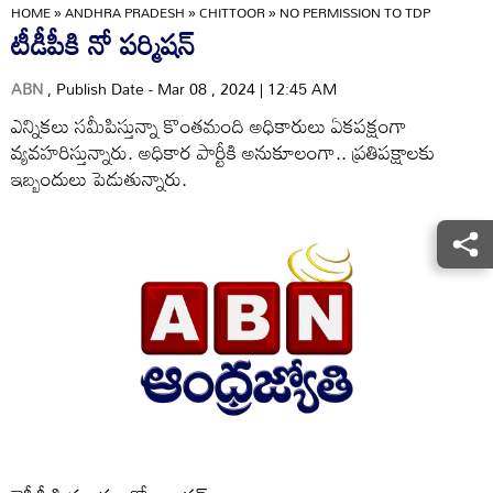
HOME
»
ANDHRA PRADESH
»
CHITTOOR
»
NO PERMISSION TO TDP
టీడీపీకి నో పర్మిషన్‌
ABN
, Publish Date - Mar 08 , 2024 | 12:45 AM
ఎన్నికలు సమీపిస్తున్నా కొంతమంది అధికారులు ఏకపక్షంగా
వ్యవహరిస్తున్నారు. అధికార పార్టీకి అనుకూలంగా.. ప్రతిపక్షాలకు
ఇబ్బందులు పెడుతున్నారు.