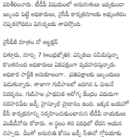
పరిశీలించారు. టీడీపీ విషయంలో అనుమతులు ఇవ్వకుండా
ఇబ్బంది పెట్టే అధికారులు, వైసీపీ కార్యక్రమాలకు అభ్యంతరం
చెప్పకపోవడం విమర్శలకు తావిస్తోంది.
వైసీపీకి మాత్రం నో అబ్జక్షన్‌
చిత్తూరు, మార్చి 7 (ఆంధ్రజ్యోతి): ఎన్నికలు సమీపిస్తున్నా
కొంతమంది అధికారులు ఏకపక్షంగా వ్యవహరిస్తున్నారు.
అధికార పార్టీకి అనుకూలంగా.. ప్రతిపక్షాలకు ఇబ్బందులు
పెడుతున్నారు. తాజాగా గుడిపాలలో జరిగిన ఓ ఘటనే
నిదర్శనం. గుడిపాల ప్రాథమిక ఆరోగ్య కేంద్రం ఎదురుగా
నరహరిపేట జడ్పీ హైస్కూల్‌ మైదానం ఉంది. ఇక్కడ జయహో
బీసీ కార్యక్రమాన్ని నిర్వహించుకుంటామని టీడీపీ నాయకులు
ఎంపీడీవోను కోరారు. ఆ స్థలం తన పరిధిలో లేదని ఆయన
చెప్పారు. దీంతో అనుమతి కోసం జడ్పీ సీఈవో గ్లోరియాకు