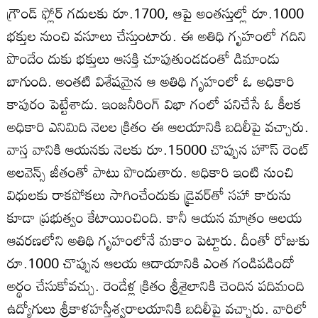
గ్రౌండ్‌ ఫ్లోర్‌ గదులకు రూ.1700, ఆపై అంతస్తుల్లో రూ.1000
భక్తుల నుంచి వసూలు చేస్తుంటారు. ఈ అతిధి గృహంలో గదిని
పొందేం దుకు భక్తులు ఆసక్తి చూపుతుండడంతో డిమాండు
బాగుంది. అంతటి విశేషమైన ఆ అతిథి గృహంలో ఓ అధికారి
కాపురం పెట్టేశాడు. ఇంజనీరింగ్‌ విభా గంలో పనిచేసే ఓ కీలక
అధికారి ఎనిమిది నెలల క్రితం ఈ ఆలయానికి బదిలీపై వచ్చారు.
వాస్త వానికి ఆయనకు నెలకు రూ.15000 చొప్పున హౌస్‌ రెంట్‌
అలవెన్స్‌ జీతంతో పాటు పొందుతారు. అధికారి ఇంటి నుంచి
విధులకు రాకపోకలు సాగించేందుకు డ్రైవర్‌తో సహా కారును
కూడా ప్రభుత్వం కేటాయించింది. కానీ ఆయన మాత్రం ఆలయ
ఆవరణలోని అతిథి గృహంలోనే మకాం పెట్టారు. దీంతో రోజుకు
రూ.1000 చొప్పున ఆలయ ఆదాయానికి ఎంత గండిపడిందో
అర్థం చేసుకోవచ్చు. రెండేళ్ల క్రితం శ్రీశైలానికి చెందిన పదిమంది
ఉద్యోగులు శ్రీకాళహస్తీశ్వరాలయానికి బదిలీపై వచ్చారు. వారిలో