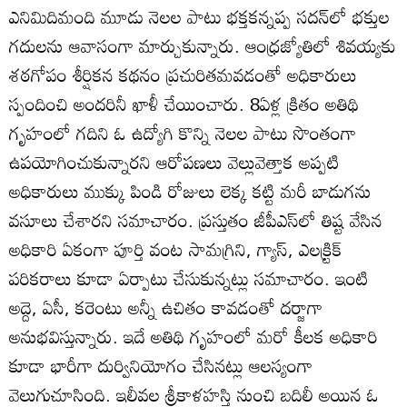
ఎనిమిదిమంది మూడు నెలల పాటు భక్తకన్నప్ప సదన్‌లో భక్తుల
గదులను ఆవాసంగా మార్చుకున్నారు. ఆంధ్రజ్యోతిలో శివయ్యకు
శఠగోపం శీర్షికన కథనం ప్రచురితమవడంతో అధికారులు
స్పందించి అందరినీ ఖాళీ చేయించారు. 8ఏళ్ల క్రితం అతిథి
గృహంలో గదిని ఓ ఉద్యోగి కొన్ని నెలల పాటు సొంతంగా
ఉపయోగించుకున్నారని ఆరోపణలు వెల్లువెత్తాక అప్పటి
అధికారులు ముక్కు పిండి రోజులు లెక్క కట్టి మరీ బాడుగను
వసూలు చేశారని సమాచారం. ప్రస్తుతం జీపీఎస్‌లో తిష్ట వేసిన
అధికారి ఏకంగా పూర్తి వంట సామగ్రిని, గ్యాస్‌, ఎలక్ర్టిక్‌
పరికరాలు కూడా ఏర్పాటు చేసుకున్నట్లు సమాచారం. ఇంటి
అద్దె, ఏసీ, కరెంటు అన్నీ ఉచితం కావడంతో దర్జాగా
అనుభవిస్తున్నారు. ఇదే అతిథి గృహంలో మరో కీలక అధికారి
కూడా భారీగా దుర్వినియోగం చేసినట్లు ఆలస్యంగా
వెలుగుచూసింది. ఇలీవల శ్రీకాళహస్తి నుంచి బదిలీ అయిన ఓ