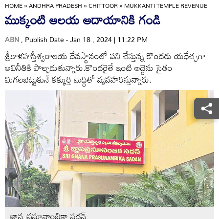
HOME
»
ANDHRA PRADESH
»
CHITTOOR
»
MUKKANTI TEMPLE REVENUE
ముక్కంటి ఆలయ ఆదాయానికి గండి
ABN
, Publish Date - Jan 18 , 2024 | 11:22 PM
శ్రీకాళహస్తీశ్వరాలయ దేవస్థానంలో పని చేస్తున్న కొందరు యధేచ్ఛగా
అవినీతికి పాల్పడుతున్నారు.కొందరైతే ఇంటి అద్దెను సైతం
మిగలబెట్టుకునే కక్కుర్తి బుద్ధితో వ్యవహరిస్తున్నారు.
జ్ఞాన ప్రసూనాంబికా సదన్‌