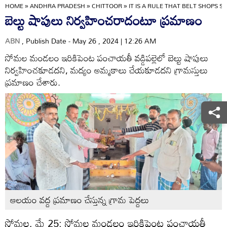
HOME
»
ANDHRA PRADESH
»
CHITTOOR
»
IT IS A RULE THAT BELT SHOPS 
బెల్టు షాపులు నిర్వహించరాదంటూ ప్రమాణం
ABN
, Publish Date - May 26 , 2024 | 12:26 AM
సోమల మండలం ఇరికిపెంట పంచాయతీ వడ్డిపల్లెలో బెల్టు షాపులు
నిర్వహించకూడదని, మద్యం అమ్మకాలు చేయకూడదని గ్రామస్తులు
ప్రమాణం చేశారు.
ఆలయం వద్ద ప్రమాణం చేస్తున్న గ్రామ పెద్దలు
సోమల, మే 25: సోమల మండలం ఇరికిపెంట పంచాయతీ