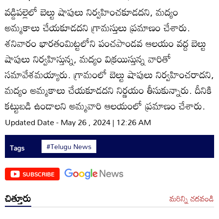
వడ్డిపల్లెలో బెల్టు షాపులు నిర్వహించకూడదని, మద్యం
అమ్మకాలు చేయకూడదని గ్రామస్తులు ప్రమాణం చేశారు.
శనివారం భారతంమిట్టలోని పంచపాండవ ఆలయం వద్ద బెల్టు
షాపులు నిర్వహిస్తున్న, మద్యం విక్రయిస్తున్న వారితో
సమావేశమయ్యారు. గ్రామంలో బెల్టు షాపులు నిర్వహించరాదని,
మద్యం అమ్మకాలు చేయకూడదని నిర్ణయం తీసుకున్నారు. దీనికి
కట్టుబడి ఉండాలని అమ్మవారి ఆలయంలో ప్రమాణం చేశారు.
Updated Date - May 26 , 2024 | 12:26 AM
#Telugu News
Tags
SUBSCRIBE
చిత్తూరు
మరిన్ని చదవండి