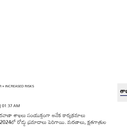
OR
»
INCREASED RISKS
తాజ
 | 01:37 AM
, రవాణా శాఖలు సంయుక్తంగా అనేక కార్యక్రమాలు
్తే 2024లో రోడ్డు ప్రమాదాలు పెరిగాయి. మరణాలు, క్షతగాత్రుల