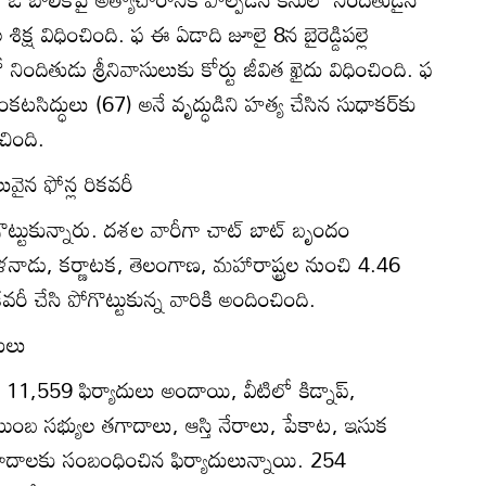
ిక్ష విధించింది. ఫ ఈ ఏడాది జూలై 8న బైరెడ్డిపల్లె
దితుడు శ్రీనివాసులుకు కోర్టు జీవిత ఖైదు విధించింది. ఫ
ద్ధులు (67) అనే వృద్ధుడిని హత్య చేసిన సుధాకర్‌కు
చింది.
ువైన ఫోన్ల రికవరీ
ొట్టుకున్నారు. దశల వారీగా చాట్‌ బాట్‌ బృందం
నాడు, కర్ణాటక, తెలంగాణ, మహారాష్ట్రల నుంచి 4.46
వరీ చేసి పోగొట్టుకున్న వారికి అందించింది.
ులు
1,559 ఫిర్యాదులు అందాయి, వీటిలో కిడ్నాప్‌,
ుంబ సభ్యుల తగాదాలు, ఆస్తి నేరాలు, పేకాట, ఇసుక
రమాదాలకు సంబంధించిన ఫిర్యాదులున్నాయి. 254