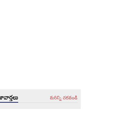
ావార్తలు
మరిన్ని చదవండి