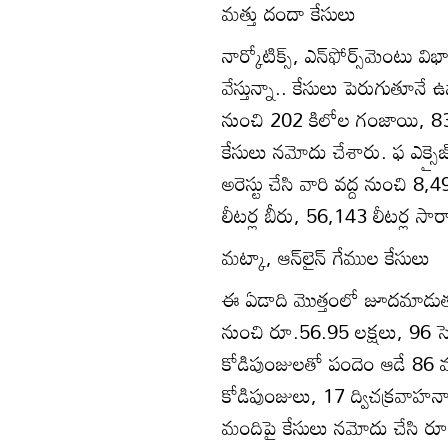
మత్తు దందా కేసులు
నార్కోటిక్స్‌, ఎన్‌ఫోర్స్‌మెంట
వేస్తున్నా.. కేసులు పెరుగుతూనే
నుంచి 202 కిలోల గంజాయి, 83 
కేసులు నమోదు చేశారు. ఫ ఎక్సై
అరెస్టు చేసి వారి వద్ద నుంచి 
లీటర్ల బీరు, 56,143 లీటర్ల స
మట్కా, ఆన్‌లైన్‌ గేముల కేసులు
ఈ ఏడాది మొత్తంలో జూదమాడుతున
నుంచి రూ.56.95 లక్షలు, 96 సె
కోడిపుంజులతో పందెం ఆడే 86 మ
కోడిపుంజులు, 17 ద్విచక్రవాహనాలను
మందిపై కేసులు నమోదు చేసి రూ.8