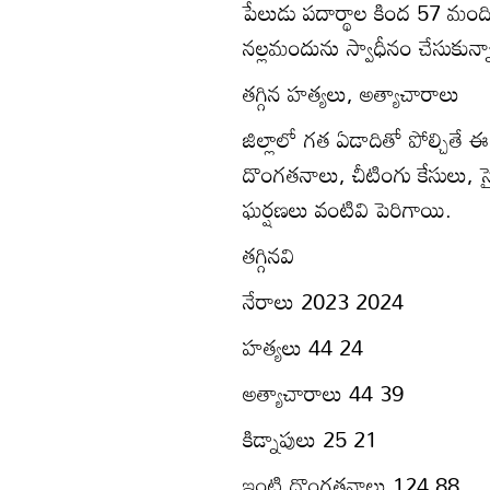
పేలుడు పదార్థాల కింద 57 మంది
నల్లమందును స్వాధీనం చేసుకున్న
తగ్గిన హత్యలు, అత్యాచారాలు
జిల్లాలో గత ఏడాదితో పోల్చితే 
దొంగతనాలు, చీటింగు కేసులు, స
ఘర్షణలు వంటివి పెరిగాయి.
తగ్గినవి
నేరాలు 2023 2024
హత్యలు 44 24
అత్యాచారాలు 44 39
కిడ్నాపులు 25 21
ఇంటి దొంగతనాలు 124 88