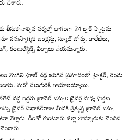
దు చేశారు.
ు తీసుకోవాల్సిన చర్యల్లో భాగంగా 24 బ్లాక్‌ స్పాట్లను
లోనూ సమస్యాత్మక జంక్షన్లు, స్కూల్‌ జోన్లు, కాలేజీలు,
లైటింగ్‌, రంబుల్‌స్టిక్స్‌ ఏర్పాటు చేయనున్నారు.
ొగిలి ఘాట్‌ వద్ద జరిగిన ప్రమాదంలో ట్రాక్టర్‌, రెండు
ి చెందారు. మరో నలుగురికి గాయాలయ్యాయి.
్‌ వద్ద ఇద్దరు ట్రావెల్‌ బస్సుల డ్రైవర్ల మధ్య ఘర్షణ
‌ బస్సు డ్రైవర్‌ సుధాకర్‌రాజు మీదకి శ్రీకృష్ణ ట్రావెల్‌ బస్సు
ుకుంటూ వెళ్లాడు. దీంతో గుంటూరు జిల్లా పొన్నూరుకు చెందిన
 చెందారు.