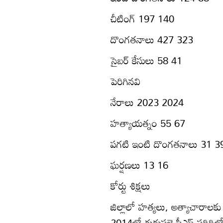
చీటింగ్‌ 197 140
దొంగతనాలు 427 323
సైబర్‌ కేసులు 58 41
పెరిగినవి
నేరాలు 2023 2024
హత్యాయత్నం 55 67
పగటి ఇంటి దొంగతనాలు 31 3
ఘర్షణలు 13 16
కోర్టు శిక్షలు
జిల్లాలో హత్యలు, అత్యాచారాలకు 
2014లో గుడుపల్లె పీఎస్‌ పరిధిల