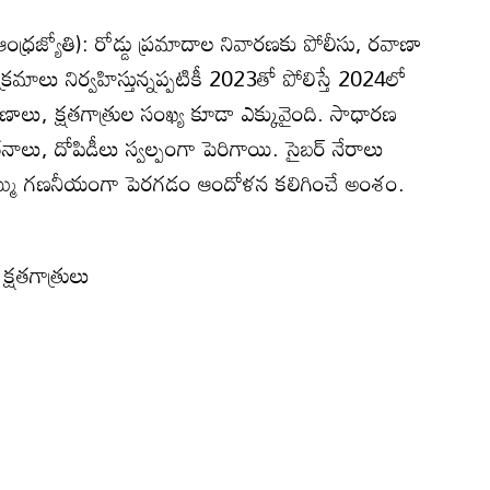
(ఆంధ్రజ్యోతి): రోడ్డు ప్రమాదాల నివారణకు పోలీసు, రవాణా
రమాలు నిర్వహిస్తున్నప్పటికీ 2023తో పోలిస్తే 2024లో
ణాలు, క్షతగాత్రుల సంఖ్య కూడా ఎక్కువైంది. సాధారణ
తనాలు, దోపిడీలు స్వల్పంగా పెరిగాయి. సైబర్‌ నేరాలు
ొమ్ము గణనీయంగా పెరగడం ఆందోళన కలిగించే అంశం.
్షతగాత్రులు