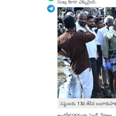
సంఖ్య కూడా ఎక్కువైంది.
సెప్టెంబరు 13వ తేదీన బంగారుప
ఆందోళనకరంగా సైబర్‌ నేరాలు