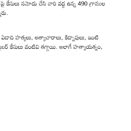
పై కేసులు నమోదు చేసి వారి వద్ద ఉన్న 490 గ్రాముల
ారు.
ఈ ఏడాది హత్యలు, అత్యాచారాలు, కిడ్నాపులు, ఇంటి
ైబర్‌ కేసులు వంటివి తగ్గాయి. అలాగే హత్యాయత్నం,