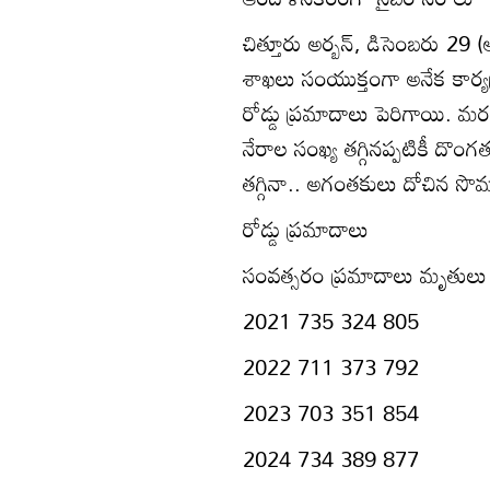
చిత్తూరు అర్బన్‌, డిసెంబరు 29 
శాఖలు సంయుక్తంగా అనేక కార్యక్
రోడ్డు ప్రమాదాలు పెరిగాయి. మర
నేరాల సంఖ్య తగ్గినప్పటికీ దొంగ
తగ్గినా.. అగంతకులు దోచిన స
రోడ్డు ప్రమాదాలు
సంవత్సరం ప్రమాదాలు మృతులు క
2021 735 324 805
2022 711 373 792
2023 703 351 854
2024 734 389 877