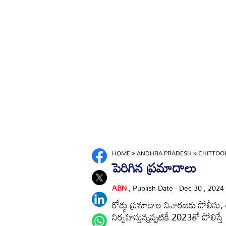
HOME
»
ANDHRA PRADESH
»
CHITTO
పెరిగిన ప్రమాదాలు
ABN
, Publish Date - Dec 30 , 2024
రోడ్డు ప్రమాదాల నివారణకు పోలీసు
నిర్వహిస్తున్నప్పటికీ 2023తో పోలిస