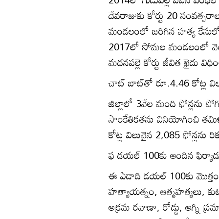
దేవరాజుకు కోర్టు 20 సంవత్సరాల శ
మండలంలో జరిగిన హత్య కేసులో నిం
2017లో సోమల మండలంలో వెంకటసి
మదనపల్లె కోర్టు జీవిత ఖైదు విధిం
చాట్‌ బాట్‌తో రూ.4.46 కోట్ల విల
జిల్లాలో 3వేల మంది ఫోన్లను పోగ
సాంకేతికతను వినియోగించి తమిళ
కోట్ల విలువైన 2,085 ఫోన్లను రిక
ఫ డయల్‌ 100కు అందిన ఫిర్యాద
ఈ ఏడాది డయల్‌ 100కు మొత్తం 1
హత్యాయత్నం, ఆత్మహత్యలు, కుట
అక్రమ రవాణా, రోడ్డు, అగ్ని ప్