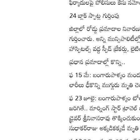
ఫిర్యాదులపై పోలీసులు కేసు నమో
24 బ్లాక్‌ స్పాట్ల గుర్తింపు
జిల్లాలో రోడ్డు ప్రమాదాల నివారణక
గుర్తించారు. అన్ని మున్సిపాలిటీల్
హాస్పిటల్స్‌ వద్ద స్పీడ్‌ బ్రేకర్లు, 
ప్రధాన ప్రమాదాల్లో కొన్ని..
ఫ 15 మే: బంగారుపాళ్యం మండలం మ
లారీలు ఢీకొన్ని ముగ్గురు మృత
ఫ 23 జూలై: బంగారుపాళ్యం టోల్‌గేట
జరిగితే.. మార్నింగ్‌ స్టార్‌ ట్రావెల్
డ్రైవర్‌ శ్రీనివాసరావు తొక్కించ
సుధాకర్‌రాజు అక్కడికక్కడే మృతి