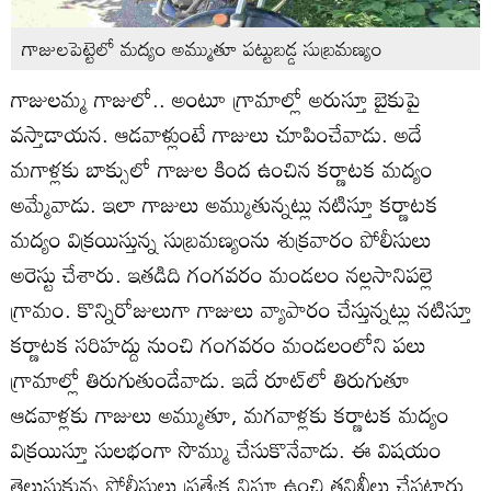
గాజులపెట్టెలో మద్యం అమ్ముతూ పట్టుబడ్డ సుబ్రమణ్యం
గాజులమ్మ గాజులో.. అంటూ గ్రామాల్లో అరుస్తూ బైకుపై
వస్తాడాయన. ఆడవాళ్లుంటే గాజులు చూపించేవాడు. అదే
మగాళ్లకు బాక్సులో గాజుల కింద ఉంచిన కర్ణాటక మద్యం
అమ్మేవాడు. ఇలా గాజులు అమ్ముతున్నట్లు నటిస్తూ కర్ణాటక
మద్యం విక్రయిస్తున్న సుబ్రమణ్యంను శుక్రవారం పోలీసులు
అరెస్టు చేశారు. ఇతడిది గంగవరం మండలం నల్లసానిపల్లె
గ్రామం. కొన్నిరోజులుగా గాజులు వ్యాపారం చేస్తున్నట్లు నటిస్తూ
కర్ణాటక సరిహద్దు నుంచి గంగవరం మండలంలోని పలు
గ్రామాల్లో తిరుగుతుండేవాడు. ఇదే రూట్‌లో తిరుగుతూ
ఆడవాళ్లకు గాజులు అమ్ముతూ, మగవాళ్లకు కర్ణాటక మద్యం
విక్రయిస్తూ సులభంగా సొమ్ము చేసుకొనేవాడు. ఈ విషయం
తెలుసుకున్న పోలీసులు ప్రత్యేక నిఘా ఉంచి తనిఖీలు చేపట్టారు.