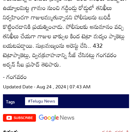
ఉయ్యాలమిట్ట గ్రామం నుంచి గడ్డిండ్లు రోడ్డులో తనిఖీలు
నిర్వహించగా గాజులమ్ముతున్నానని పోలీసులను బురిడీ
కొట్టించడానికి ప్రయత్నించాడు. పోలీసులకు అనుమానం వచ్చి
తనిఖీలు చేయగా గాజుల బాక్సుల కింద టెట్రా మద్యం ప్యాకెట్లు
బయటపడ్డాయి. సుబ్రమణ్యంను అరెస్టు చేసి.. 432
టెట్రాప్యాకెట్లు, ద్విచక్రవాహనాన్ని సీజ్‌ చేసినట్లు గంగవరం
అర్బన్‌ సీఐ ప్రసాద్‌ తెలిపారు.
- గంగవరం
Updated Date - Aug 24 , 2024 | 07:43 AM
#Telugu News
Tags
SUBSCRIBE