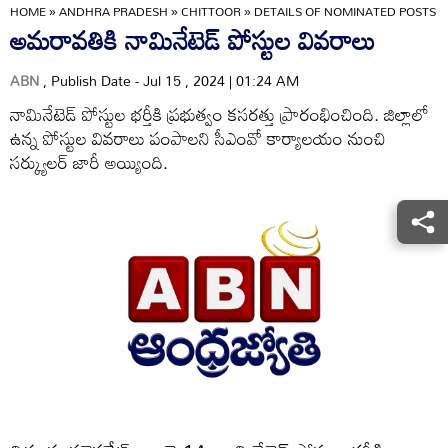
HOME
»
ANDHRA PRADESH
»
CHITTOOR
»
DETAILS OF NOMINATED POSTS 
అమరావతికి నామినేటెడ్‌ పోస్టుల వివరాలు
ABN
, Publish Date - Jul 15 , 2024 | 01:24 AM
నామినేటెడ్‌ పోస్టుల భర్తీకి ప్రభుత్వం కసరత్తు ప్రారంభించింది. జిల్లాలో
ఉన్న పోస్టుల వివరాలు పంపాలని సీఎంవో కార్యాలయం నుంచి
సర్క్యులర్‌ జారీ అయ్యింది.