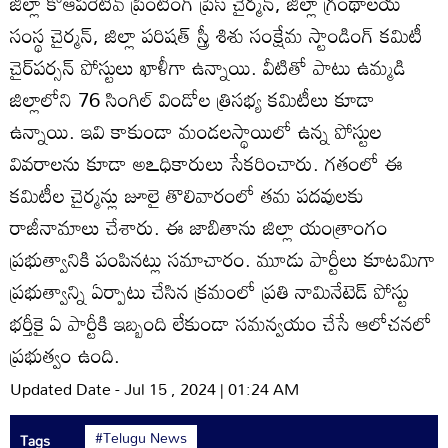
జిల్లా కోఆపరేటివ్‌ ప్రింటింగ్‌ ప్రెస్‌ చైర్మన్‌, జిల్లా గ్రంథాలయ
సంస్థ చైర్మన్‌, జిల్లా పరిషత్‌ స్త్రీ శిశు సంక్షేమ స్టాండింగ్‌ కమిటీ
చైర్‌పర్సన్‌ పోస్టులు ఖాళీగా ఉన్నాయి. వీటితో పాటు ఉమ్మడి
జిల్లాలోని 76 సింగిల్‌ విండోల త్రిసభ్య కమిటీలు కూడా
ఉన్నాయి. ఇవి కాకుండా మండలస్థాయిలో ఉన్న పోస్టుల
వివరాలను కూడా అఽధికారులు సేకరించారు. గతంలో ఈ
కమిటీల చైర్మన్లు జూలై తొలివారంలో తమ పదవులకు
రాజీనామాలు చేశారు. ఈ జాబితాను జిల్లా యంత్రాంగం
ప్రభుత్వానికి పంపినట్లు సమాచారం. మూడు పార్టీలు కూటమిగా
ప్రభుత్వాన్ని ఏర్పాటు చేసిన క్రమంలో ప్రతి నామినేటెడ్‌ పోస్టు
భర్తీకై ఏ పార్టీకి ఇబ్బంది లేకుండా సమన్వయం చేసే ఆలోచనలో
ప్రభుత్వం ఉంది.
Updated Date - Jul 15 , 2024 | 01:24 AM
#Telugu News
Tags