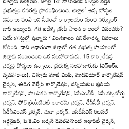
చిత్తూరు కలెక్టరేట్‌, జూలై 14: నామినేటెడ్‌ పోస్టుల భర్తీకి
ప్రభుత్వం కసరత్తు ప్రారంభించింది. జిల్లాలో ఉన్న పోస్టుల
వివరాలు పంపాలని సీఎంవో కార్యాలయం నుంచి సర్క్యులర్‌
జారీ అయ్యింది. గత ఐదేళ్ళ వైసీపీ పాలన కాలంలో ఎవరెవరు?
ఏయే పోస్టుల్లో వున్నారు? ఎంతకాలం పనిచేశారన్న వివరాలు
కోరింది. దాని ఆధారంగా జిల్లాలో గత ప్రభుత్వ హయాంలో
జిల్లాకు సంబంధించి ఒక సలహాదారుడు, 15 కార్పొరేషన్ల
చైర్మన్ల పోస్టులు ఉన్నాయి. ప్రభుత్వ సలహాదారుడు (ఎన్‌ఆర్‌ఐ
వ్యవహారాలు), చిత్తూరు మాజీ ఎంపీ, మొదలియార్‌ కార్పొరేషన్‌
చైర్మన్‌, ఈడిగ వెల్ఫేర్‌ కార్పొరేషన్‌, వన్నియకుల క్షత్రియ
కార్పొరేషన్‌, పాలఏకరి కార్పొరేషన్‌, ఏపీఎంబీసీ, ఏపీ వక్ఫ్‌బోర్డు
చైర్మన్‌, ఫోక్‌ క్రియేటివిటీ అకాడమీ చైర్మన్‌, డీసీసీబీ చైర్మన్‌,
సీడీసీఎంఎస్‌ చైర్మన్‌, చుడా చైర్మన్‌, ఐసీడీసీఎస్‌ రీజనల్‌
ఆర్గనైజర్‌, పి.కె.ఎం అర్బన్‌ డెవల్‌పమెంట్‌ అథారిటీ చైర్మన్‌,