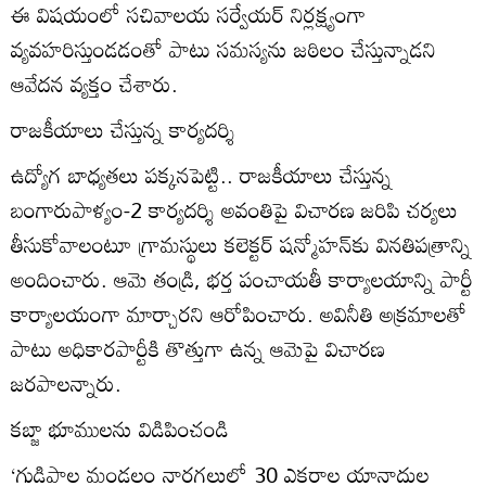
ఈ విషయంలో సచివాలయ సర్వేయర్‌ నిర్లక్ష్యంగా
వ్యవహరిస్తుండడంతో పాటు సమస్యను జఠిలం చేస్తున్నాడని
ఆవేదన వ్యక్తం చేశారు.
రాజకీయాలు చేస్తున్న కార్యదర్శి
ఉద్యోగ బాధ్యతలు పక్కనపెట్టి.. రాజకీయాలు చేస్తున్న
బంగారుపాళ్యం-2 కార్యదర్శి అవంతిపై విచారణ జరిపి చర్యలు
తీసుకోవాలంటూ గ్రామస్థులు కలెక్టర్‌ షన్మోహన్‌కు వినతిపత్రాన్ని
అందించారు. ఆమె తండ్రి, భర్త పంచాయతీ కార్యాలయాన్ని పార్టీ
కార్యాలయంగా మార్చారని ఆరోపించారు. అవినీతి అక్రమాలతో
పాటు అధికారపార్టీకి తొత్తుగా ఉన్న ఆమెపై విచారణ
జరపాలన్నారు.
కబ్జా భూములను విడిపించండి
‘గుడిపాల మండలం నారగల్లులో 30 ఎకరాల యానాదుల