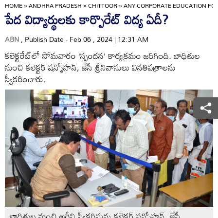
HOME
»
ANDHRA PRADESH
»
CHITTOOR
»
ANY CORPORATE EDUCATION FO
పేద విద్యార్థులకు కార్పొరేట్‌ విద్య ఏదీ?
ABN
, Publish Date - Feb 06 , 2024 | 12:31 AM
కలెక్టరేట్‌లో సోమవారం ‘స్పందన’ కార్యక్రమం జరిగింది. బాధితుల
నుంచి కలెక్టర్‌ షన్మోహన్‌, జేసీ శ్రీనివాసులు వినతిపత్రాలను
స్వీకరించారు.
బాధితుల నుంచి అర్జీని స్వీకరిస్తున్న కలెక్టర్‌ షన్మోహన్‌, జేసీ