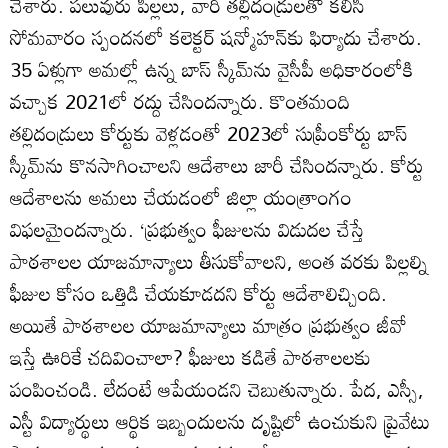
చేశారు. పలువురు పిల్లలు, వారి తల్లిదండ్రులతో కలిసి
సోమవారం స్పందనలో కలెక్టర్‌ షన్మోహన్‌కు ఫిర్యాదు చేశారు.
35 ఏళ్లుగా అమల్లో ఉన్న బాస్‌ స్కీమ్‌ను వైసీపీ అధికారంలోకి
వచ్చాక 2021లో రద్దు చేసిందన్నారు. కొంతమంది
తల్లిదండ్రులు కోర్టుకు వెళ్లడంతో 2023లో సుప్రీంకోర్టు బాస్‌
స్కీమ్‌ను కొనసాగించాలని ఆదేశాలు జారీ చేసిందన్నారు. కోర్టు
ఆదేశాలను అమలు చేయడంలో జిల్లా యంత్రాంగం
విఫలమైందన్నారు. ‘ప్రభుత్వం ఫీజులను విడుదల చేస్తే
పాఠశాలల యాజమాన్యాలు తీసుకోవాలని, అంత వరకు పిల్లల్ని
ఫీజుల కోసం ఒత్తిడి చేయకూడదని కోర్టు ఆదేశాలిచ్చింది.
అయితే పాఠశాలల యాజమాన్యాలు మాత్రం ప్రభుత్వం జీవో
ఇస్తే ఊరికే చదివించాలా? ఫీజులు కడితే పాఠశాలలకు
పంపించండి. లేదంటే ఆపేయండని చెబుతున్నారు. పేద, ఎస్సీ,
ఎస్టీ విద్యార్థులు ఆర్థిక ఇబ్బందులను దృష్టిలో ఉంచుకుని ప్రైవేటు