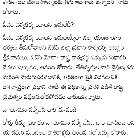
పాఠశాలల యాజమాన్యాలకు తగు ఆదేశాలు ఇవ్వాలని’ వారు
కోరారు.
పీఎం విశ్వకర్మ యోజన అమలేదీ?
పీఎం విశ్వకర్మ యోజన అమలయ్యేలా జిల్లా యంత్రాంగం
చర్యలు తీసుకోవాలని బీజేపీ జిల్లా ప్రధాన కార్యదర్శి అట్లూరి
శ్రీనివాసులు, ఓబీసీ మోర్చా రాష్ట్ర కార్యవర్గ సభ్యుడు సుధాకర్‌,
నేతలు షణ్ముగం, ఆనంద్‌ కోరారు. చేతివృత్తుల వారి నైపుణ్యతను
మరింత మెరుగుపరచడానికి, ఆర్థికంగా పైకి ఎదగడానికి
దేశవ్యాప్తంగా ప్రధాని మోదీ ఈ పథకాన్ని ప్రవేశపెడితే రాష్ట్ర
ప్రభుత్వం పట్టించుకోకపోవడం దారుణమన్నారు.
నా భూమిని సర్వేచేసి దారి చూపండి
కోర్టు తీర్పు ప్రకారం నా భూమిని సర్వే చేసి.. దారి చూపించాలని
యాదమరి మండలం కాశిరాళ్లకు చెందిన సరోజమ్మ కోరారు.