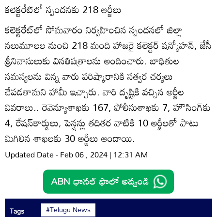
కలెక్టరేట్‌లో స్పందనకు 218 అర్జీలు
కలెక్టరేట్‌లో సోమవారం నిర్వహించిన స్పందనలో జిల్లా
నలుమూలల నుంచి 218 మంది హాజరై కలెక్టర్‌ షన్మోహన్‌, జేసీ
శ్రీనివాసులుకు వినతిపత్రాలను అందించారు. బాధితుల
సమస్యలను విన్న వారు పరిష్కారానికి సత్వర చర్యలు
చేపడతామని హామీ ఇచ్చారు. వారి దృష్టికి వచ్చిన అర్జీల
వివరాలు.. రెవెన్యూశాఖకు 167, పోలీసుశాఖకు 7, హౌసింగ్‌కు
4, రేషన్‌కార్డులు, పెన్షన్లు తదితర వాటికి 10 అర్జీలతో పాటు
మిగిలిన శాఖలకు 30 అర్జీలు అందాయి.
Updated Date - Feb 06 , 2024 | 12:31 AM
#Telugu News
Tags