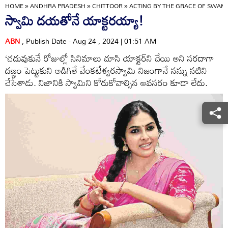
HOME
»
ANDHRA PRADESH
»
CHITTOOR
»
ACTING BY THE GRACE OF SWAMI
స్వామి దయతోనే యాక్టరయ్యా!
ABN
, Publish Date - Aug 24 , 2024 | 01:51 AM
‘చదువుకునే రోజుల్లో సినిమాలు చూసి యాక్టర్‌ని చేయి అని సరదాగా
దణ్ణం పెట్టుకుని అడిగితే వేంకటేశ్వరస్వామి నిజంగానే నన్ను నటిని
చేసేశాడు. నిజానికి స్వామిని కోరుకోవాల్సిన అవసరం కూడా లేదు.