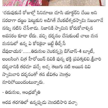
‘చదువుకునే రోజుల్లో సినిమాలు చూసి యాక్టర్‌ని చేయి అని
సరదాగా దణ్ణం పెట్టుకుని అడిగితే వేంకటేశ్వరస్వామి నిజంగానే
నన్ను నటిని చేసేశాడు. నిజానికి స్వామిని కోరుకోవాల్సిన
అవసరం కూడా లేదు. వచ్చి దర్శనం చేసుకుంటే చాలు మన
మనసులో ఉన్న ఏ కోరికైనా ఇట్టే తీర్చేసే
దేవుడాయన’......తిరుమల వెంకన్నసై బిగ్‌బాస్‌-4 బ్యూటీ,
లంబసింగి చిత్ర హీరోయిన్‌ దివికి వున్న భక్తి ప్రపత్తులివి.శ్రీవారి
దర్శనానికి తరచూ వచ్చే అచ్చ తెలుగు నటి అయిన దివి
స్వామివారి దర్శనంతో తన జీవితం మొత్తం
మారిపోయిందంటున్నారు.
- తిరుమల, ఆంధ్రజ్యోతి
ఆరవ తరగతిలో ఉన్నప్పుడు మొదటిసారి వచ్చా