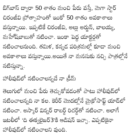
బిగ్‌బాస్‌ ద్వారా 50 శాతం మంచి పేరు వస్తే, మెగా స్టార్‌
చిరంజీవి ప్రోత్సాహంతో ఇంకో 50 శాతం అవకాశాలు
వస్తున్నాయి. ఇప్పటికే చిరంజీవి, అల్లు అర్జున్‌, బాలయ్య,
మహే్‌షబాబుతో నటించా. ఇంకా పెద్ద యాక్టర్లతో
నటించాలనుంది. తమిళ, కన్నడ పరిశ్రమల్లో కూడా మంచి
అవకాశాలు వస్తున్నాయి.అయితే నా మనసుకు నచ్చి పాత్రల్లోనే
నటిస్తున్నా.
హాలీవుడ్‌లో నటించాలన్నదే నా డ్రీమ్‌
తెలుగులో మంచి పేరు తెచ్చుకోవడంతో పాటు హాలీవుడ్‌లో
నటించాలన్నది నా కల. కెరీర్‌ మొదట్లోనే మైక్రోసాఫ్ట్‌ యాడ్‌లో
నటించా. అస్కార్‌ విన్నర్‌ రాబర్డ్‌ రిచర్డ్‌తో నటించా. అలాగే
ఇటలీలో ‘ది ఈక్వలైజర్‌3’కి ఆడిషన్‌ ఇచ్చా. ఎప్పటికైనా
హాలీవుడ్‌లో నటించాలని వుంది.