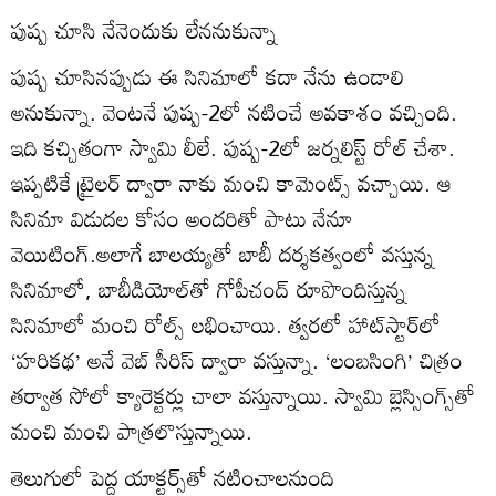
పుష్ప చూసి నేనెందుకు లేననుకున్నా
పుష్ప చూసినప్పుడు ఈ సినిమాలో కదా నేను ఉండాలి
అనుకున్నా. వెంటనే పుష్ప-2లో నటించే అవకాశం వచ్చింది.
ఇది కచ్చితంగా స్వామి లీలే. పుష్ప-2లో జర్నలిస్ట్‌ రోల్‌ చేశా.
ఇప్పటికే ట్రైలర్‌ ద్వారా నాకు మంచి కామెంట్స్‌ వచ్చాయి. ఆ
సినిమా విడుదల కోసం అందరితో పాటు నేనూ
వెయిటింగ్‌.అలాగే బాలయ్యతో బాబీ దర్శకత్వంలో వస్తున్న
సినిమాలో, బాబీడియోల్‌తో గోపీచంద్‌ రూపొందిస్తున్న
సినిమాలో మంచి రోల్స్‌ లభించాయి. త్వరలో హాట్‌స్టార్‌లో
‘హరికథ’ అనే వెబ్‌ సీరిస్‌ ద్వారా వస్తున్నా. ‘లంబసింగి’ చిత్రం
తర్వాత సోలో క్యారెక్టర్లు చాలా వస్తున్నాయి. స్వామి బ్లెస్సింగ్స్‌తో
మంచి మంచి పాత్రలొస్తున్నాయి.
తెలుగులో పెద్ద యాక్టర్స్‌తో నటించాలనుంది