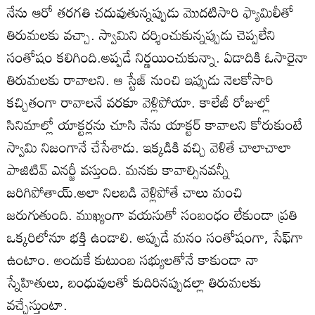
నేను ఆరో తరగతి చదువుతున్నప్పుడు మొదటిసారి ఫ్యామిలీతో
తిరుమలకు వచ్చా. స్వామిని దర్శించుకున్నప్పుడు చెప్పలేని
సంతోషం కలిగింది.అప్పడే నిర్ణయించుకున్నా. ఏడాదికి ఓసారైనా
తిరుమలకు రావాలని. ఆ స్టేజ్‌ నుంచి ఇప్పుడు నెలకోసారి
కచ్చితంగా రావాలనే వరకూ వెళ్లిపోయా. కాలేజీ రోజుల్లో
సినిమాల్లో యాక్టర్లను చూసి నేను యాక్టర్‌ కావాలని కోరుకుంటే
స్వామి నిజంగానే చేసేశాడు. ఇక్కడికి వచ్చి వెళితే చాలాచాలా
పాజిటివ్‌ ఎనర్జీ వస్తుంది. మనకు కావాల్సినవన్నీ
జరిగిపోతాయ్‌.అలా నిలబడి వెళ్లిపోతే చాలు మంచి
జరుగుతుంది. ముఖ్యంగా వయసుతో సంబంధం లేకుండా ప్రతి
ఒక్కరిలోనూ భక్తి ఉండాలి. అప్పుడే మనం సంతోషంగా, సేఫ్‌గా
ఉంటాం. అందుకే కుటుంబ సభ్యులతోనే కాకుండా నా
స్నేహితులు, బంధువులతో కుదిరినప్పుడల్లా తిరుమలకు
వచ్చేస్తుంటా.