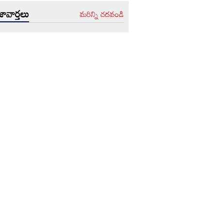
ావార్తలు
మరిన్ని చదవండి