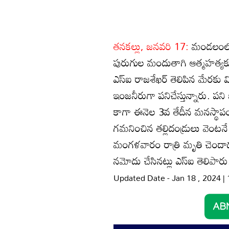
తనకల్లు, జనవరి 17:
మండలంలోని
పురుగుల మందుతాగి ఆత్మహత్యక
ఎస్‌ఐ రాజశేఖర్‌ తెలిపిన మేరకు వ
ఇంజనీరుగా పనిచేస్తున్నారు. పని
కాగా ఈనెల 3వ తేదీన మనస్థాప
గమనించిన తల్లిదండ్రులు వెంటన
మంగళవారం రాత్రి మృతి చెందాడు. 
నమోదు చేసినట్లు ఎస్‌ఐ తెలిపారు
Updated Date - Jan 18 , 2024 |