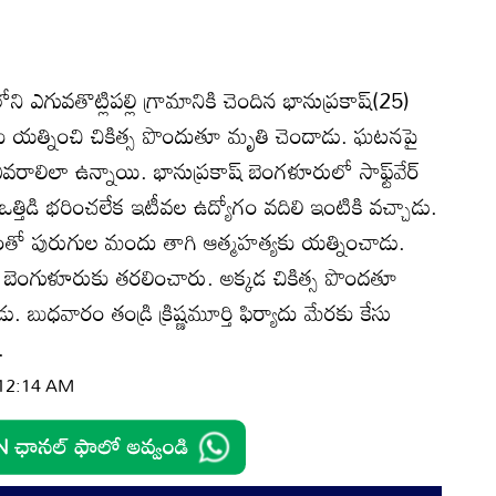
 ఎగువతొట్లిపల్లి గ్రామానికి చెందిన భానుప్రకాష్‌(25)
ు యత్నించి చికిత్స పొందుతూ మృతి చెందాడు. ఘటనపై
ివరాలిలా ఉన్నాయి. భానుప్రకాష్‌ బెంగళూరులో సాఫ్ట్‌వేర్‌
 ఒత్తిడి భరించలేక ఇటీవల ఉద్యోగం వదిలి ఇంటికి వచ్చాడు.
ంతో పురుగుల మందు తాగి ఆత్మహత్యకు యత్నించాడు.
ే బెంగుళూరుకు తరలించారు. అక్కడ చికిత్స పొందతూ
బుధవారం తండ్రి క్రిష్ణమూర్తి ఫిర్యాదు మేరకు కేసు
.
 12:14 AM