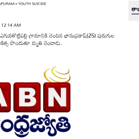
APURAM
»
YOUTH SUICIDE
తాజ
 | 12:14 AM
తొట్లిపల్లి గ్రామానికి చెందిన భానుప్రకాష్‌(25) పురుగుల
ికిత్స పొందుతూ మృతి చెందాడు.