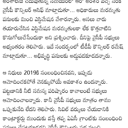
అంశాలను చదువుతున్న సమయంలో ఆరో అంశం వచ్చే సరికి
వైసీపీ కౌన్సిలర్‌ ఆసిఫ్‌ మాట్లాడుతూ... అధికారులు మరమ్మతు
పనులకు మించి ఎస్టిమేషన వేశారన్నారు. అసలు వారు
తయారుచేసిన ఎస్టిమేషన మరమ్మతులకా లేక కొత్తవాటిని
కొనుగోలుచేసేందుకా అని ప్రశ్నించారు. దీనిపై వైసీపీ సభ్యులు
అభ్యంతరం తెలిపారు. ఇదే సందర్భంలో టీడీపీ కౌన్సిలర్‌ రమేష్‌
మాట్లాడుతూ... అభివృద్ధి పనులకు అడ్డుపడకూడదన్నారు.
ఆ నిధులు 2019కి సంబంధించినవని, ఇప్పుడు
ఆమోదించకపోతే వెనక్కుపోయే అవకాశం ఉందన్నారు.
పట్టణానికి నీటి సమస్య పరిష్కారం కావాలంటే సభ్యులు
ఆమోదించాలన్నారు. కానీ వైసీపీ సభ్యులు మాత్రం తాము
ఒప్పుకునేది లేదని తెలిపారు. సివిల్‌ వర్కులు చేయడానికి
కాంట్రాక్టర్లు ముందుకు వస్తే తప్ప ఏఏసీ గ్రాంట్‌కు సంబంధించి
పనులు చేపట్టకూడదని వైసీపీ కౌన్సిలర్లు సభ నుంచి