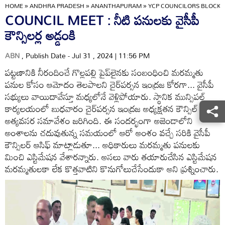
HOME
»
ANDHRA PRADESH
»
ANANTHAPURAM
»
YCP COUNCILORS BLOCK
COUNCIL MEET : నీటి పనులకు వైసీపీ
కౌన్సిలర్ల అడ్డంకి
ABN
, Publish Date - Jul 31 , 2024 | 11:56 PM
పట్టణానికి నీరందించే గొల్లపల్లి పైప్‌లైనకు సంబంధించి మరమ్మతు
పనుల కోసం ఆమోదం తెలపాలని చైర్‌పర్సన ఇంద్రజ కోరగా... వైసీపీ
సభ్యులు వాయిదావేస్తూ మధ్యలోనే వెళ్లిపోయారు. స్థానిక మున్సిపల్‌
కార్యలయంలో బుధవారం చైర్‌పర్సన ఇంద్రజ అధ్యక్షతన కౌన్సిల్‌
అత్యవసర సమావేశం జరిగింది. ఈ సందర్భంగా అజెండాలోని
అంశాలను చదువుతున్న సమయంలో ఆరో అంశం వచ్చే సరికి వైసీపీ
కౌన్సిలర్‌ ఆసిఫ్‌ మాట్లాడుతూ... అధికారులు మరమ్మతు పనులకు
మించి ఎస్టిమేషన వేశారన్నారు. అసలు వారు తయారుచేసిన ఎస్టిమేషన
మరమ్మతులకా లేక కొత్తవాటిని కొనుగోలుచేసేందుకా అని ప్రశ్నించారు.