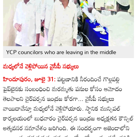
YCP councilors who are leaving in the middle
మధ్యలోనే వెళ్లిపోయిన వైసీపీ సభ్యులు
హిందూపురం, జూలై 31:
పట్టణానికి నీరందించే గొల్లపల్లి
పైప్‌లైనకు సంబంధించి మరమ్మతు పనుల కోసం ఆమోదం
తెలపాలని చైర్‌పర్సన ఇంద్రజ కోరగా... వైసీపీ సభ్యులు
వాయిదావేస్తూ మధ్యలోనే వెళ్లిపోయారు. స్థానిక మున్సిపల్‌
కార్యలయంలో బుధవారం చైర్‌పర్సన ఇంద్రజ అధ్యక్షతన కౌన్సిల్‌
అత్యవసర సమావేశం జరిగింది. ఈ సందర్భంగా అజెండాలోని