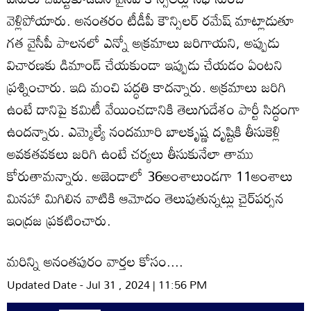
వెళ్లిపోయారు. అనంతరం టీడీపీ కౌన్సిలర్‌ రమేష్‌ మాట్లాడుతూ
గత వైసీపీ పాలనలో ఎన్నో అక్రమాలు జరిగాయని, అప్పుడు
విచారణకు డిమాండ్‌ చేయకుండా ఇప్పుడు చేయడం ఏంటని
ప్రశ్నించారు. ఇది మంచి పద్ధతి కాదన్నారు. అక్రమాలు జరిగి
ఉంటే దానిపై కమిటీ వేయించడానికి తెలుగుదేశం పార్టీ సిద్ధంగా
ఉందన్నారు. ఎమ్మెల్యే నందమూరి బాలకృష్ణ దృష్టికి తీసుకెళ్లి
అవకతవకలు జరిగి ఉంటే చర్యలు తీసుకునేలా తాము
కోరుతామన్నారు. అజెండాలో 36అంశాలుండగా 11అంశాలు
మినహా మిగిలిన వాటికి ఆమోదం తెలుపుతున్నట్లు చైర్‌పర్సన
ఇంద్రజ ప్రకటించారు.
మరిన్ని అనంతపురం వార్తల కోసం....
Updated Date - Jul 31 , 2024 | 11:56 PM