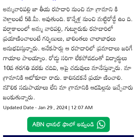
అమ్మవారిపల్లి జా తీయ రహదారి నుంచి మా గ్రామాని కి
వెళ్లాలంటే 5కి.మీ. అవుతుంది. కొన్నేళ్ల నుంచి మట్టిరోడ్డే ఉం ది.
వర్షాకాలంలో అమ్మ వారిపల్లి, గుట్టూరుకు రహదారిలో
ప్రయాణించాలంటే గర్భిణులు, బాలింతలు చాలాబాధలు
అనుభవిస్తున్నారు. అనేకసార్లు ఆ రహదారిలో ప్రమాదాలు జరిగే
గాయాల పాలయ్యాం. రోడ్డు సరిగా లేకపోవడంతో విద్యార్థులు
10వ తరగతి వరకు చదివి, ఆపై చదువులు మానేస్తున్నారు. మా
గ్రామానికి ఆటోకూడా రాదు. కాలినడకనే ప్రయా ణించాలి.
మౌలిక సదుపాయాలు లేని మా గ్రామానికి ఆడపిల్లను ఇచ్చేవారు
జంకుతున్నారు.
Updated Date - Jan 29 , 2024 | 12:07 AM