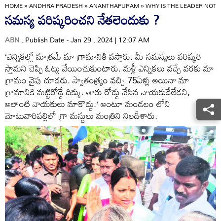
HOME
»
ANDHRA PRADESH
»
ANANTHAPURAM
»
WHY IS THE LEADER NOT 
సమస్య పరిష్కరించని నేతలెందుకు ?
ABN
, Publish Date - Jan 29 , 2024 | 12:07 AM
‘ఎన్నికల్లో మాత్రమే మా గ్రామానికి వస్తారు. మీ సమస్యలు పరిష్కరి
స్తామని చెప్పి ఓట్లు వేయించుకుంటారు. మళ్లీ ఎన్నికలు వచ్చే వరకు మా
గ్రామం వైపు చూడరు. స్వాతంత్య్రం వచ్చి 75ఏళ్లు అయినా మా
గ్రామానికి మట్టిరోడ్డే దిక్కు. తారు రోడ్డు వేసిన నాయకుడేలేడని,
అలాంటి నాయకులు మాకొద్దు.’ అంటూ మండలం లోని
మోటువారిపల్లిలో గ్రా మస్థులు మంత్రిని నిలదీశారు.