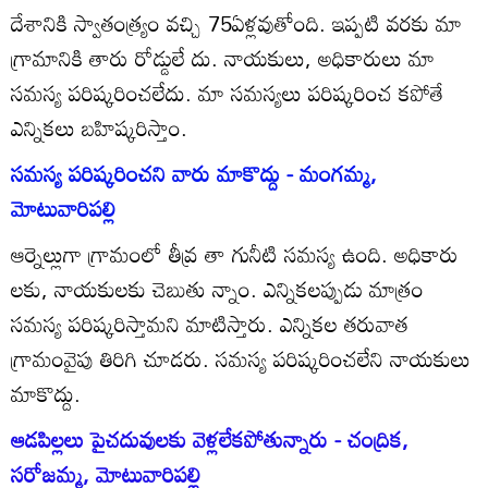
దేశానికి స్వాతంత్య్రం వచ్చి 75ఏళ్లవుతోంది. ఇప్పటి వరకు మా
గ్రామానికి తారు రోడ్డులే దు. నాయకులు, అధికారులు మా
సమస్య పరిష్కరించలేదు. మా సమస్యలు పరిష్కరించ కపోతే
ఎన్నికలు బహిష్కరిస్తాం.
సమస్య పరిష్కరించని వారు మాకొద్దు - మంగమ్మ,
మోటువారిపల్లి
ఆర్నెల్లుగా గ్రామంలో తీవ్ర తా గునీటి సమస్య ఉంది. అధికారు
లకు, నాయకులకు చెబుతు న్నాం. ఎన్నికలప్పుడు మాత్రం
సమస్య పరిష్కరిస్తామని మాటిస్తారు. ఎన్నికల తరువాత
గ్రామంవైపు తిరిగి చూడరు. సమస్య పరిష్కరించలేని నాయకులు
మాకొద్దు.
ఆడపిల్లలు పైచదువులకు వెళ్లలేకపోతున్నారు - చంద్రిక,
సరోజమ్మ, మోటువారిపల్లి