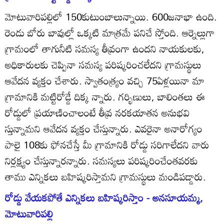
మోటువారిపల్లిలో 150కుటుంబాలున్నాయి. 600జనాభా ఉంది.
రెండు బోరు బావుల్లో ఒక్కటి మాత్రమే పనిచే స్తోంది. ఆర్నెల్లుగా
గ్రామంలో తాగునీటి సమస్య తీవ్రంగా ఉందని నాయకులకు,
అధికారులకు చెప్పినా సమస్య పరిష్కరించలేదని గ్రామస్థులు
ఆవేదన వ్యక్తం చేశారు. స్వాతంత్య్రం వచ్చి 75ఏళ్లయినా మా
గ్రామానికి మట్టిరోడ్డే దిక్క న్నారు. గర్భిణులు, బాలింతలు ఈ
రోడ్డులో ప్రయాణించాలంటే తీవ్ర నరకయాతన అనుభవి
స్తున్నామని ఆవేదన వ్యక్తం చేస్తున్నారు. ఎవరైనా అనారోగ్యం
పాలై 108కు ఫోనచేస్తే మీ గ్రామానికి రోడ్డు సరిగాలేదని వారు
నిర్లక్ష్యం చేస్తున్నారన్నారు. సమస్యలు పరిష్కరించేంతవరకు
తాము ఎన్నికలు బహిష్కరిస్తామని గ్రామస్థులు మండిపడ్డారు.
రోడ్డు వేయకపోతే ఎన్నికలు బహిష్కరిస్తాం - అనసూయమ్మ,
మోటువారిపల్లి