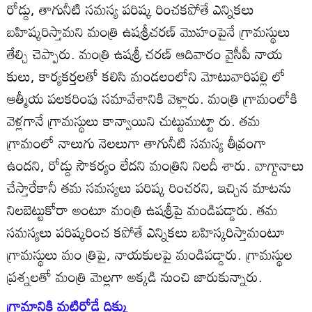
రోడ్డు, తాగునీటి సమస్య పరిష్క రించకపోతే ఎన్నికలు
బహిష్కరిస్తామని మంత్రి ఉషశ్రీచరణ్‌ మొహంపైనే గ్రామస్థులు
తేల్చి చెప్పారు. మంత్రి ఉషశ్రీ చరణ్‌ ఆదివారం వైసీపీ నాయ
కులు, కార్యకర్తలతో కలిసి మండలంలోని మోటువారిపల్లి లో
ఆత్మీయ పలకరింపు సమావేశానికి వెళ్లారు. మంత్రి గ్రామంలోకి
వెళ్లగానే గ్రామస్థులు కాన్వాయిని చుట్టుముట్టా రు. తమ
గ్రామంలో నాలుగు నెలలుగా తాగునీటి సమస్య తీవ్రంగా
ఉందని, రోడ్డు సౌకర్యం లేదని మంత్రిని నిలదీ శారు. వాగ్దానాలు
చేస్తారేకానీ తమ సమస్యలు పరిష్క రించరని, ఇచ్చిన మాటను
నిలబెట్టుకోరా అంటూ మంత్రి ఉషశ్రీపై మండిపడ్డారు. తమ
సమస్యలు పరిష్కరించ కపోతే ఎన్నికలు బహిస్కరిస్తామంటూ
గ్రామస్థులు మం త్రిపై, నాయకులపై మండిపడ్డారు. గ్రామస్థుల
ప్రశ్నలతో మంత్రి మెల్లగా అక్కడి నుంచి జారుకున్నారు.
గ్రామానికి మట్టిరోడ్డే దిక్కు