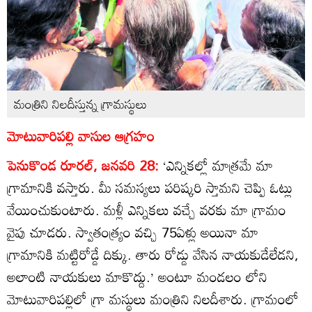
మంత్రిని నిలదీస్తున్న గ్రామస్థులు
మోటువారిపల్లి వాసుల ఆగ్రహం
పెనుకొండ రూరల్‌, జనవరి 28:
‘ఎన్నికల్లో మాత్రమే మా
గ్రామానికి వస్తారు. మీ సమస్యలు పరిష్కరి స్తామని చెప్పి ఓట్లు
వేయించుకుంటారు. మళ్లీ ఎన్నికలు వచ్చే వరకు మా గ్రామం
వైపు చూడరు. స్వాతంత్య్రం వచ్చి 75ఏళ్లు అయినా మా
గ్రామానికి మట్టిరోడ్డే దిక్కు. తారు రోడ్డు వేసిన నాయకుడేలేడని,
అలాంటి నాయకులు మాకొద్దు.’ అంటూ మండలం లోని
మోటువారిపల్లిలో గ్రా మస్థులు మంత్రిని నిలదీశారు. గ్రామంలో