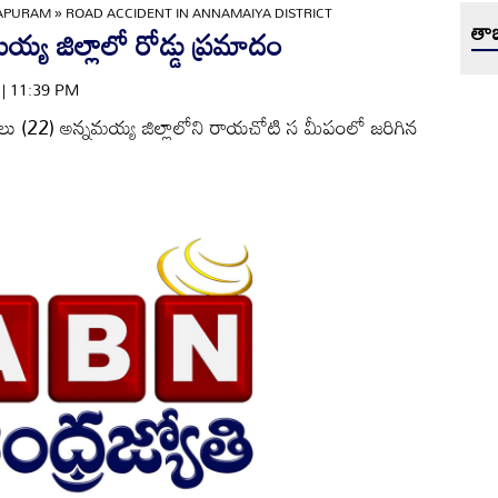
APURAM
»
ROAD ACCIDENT IN ANNAMAIYA DISTRICT
తాజ
య జిల్లాలో రోడ్డు ప్రమాదం
4 | 11:39 PM
లు (22) అన్నమయ్య జిల్లాలోని రాయచోటి స మీపంలో జరిగిన