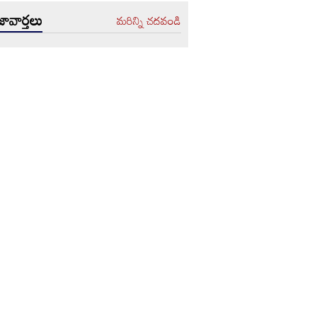
ావార్తలు
మరిన్ని చదవండి