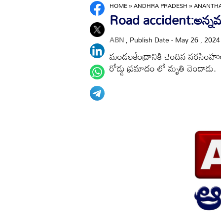
HOME
»
ANDHRA PRADESH
»
ANANTH
Road accident:అన్నమయ్
ABN
, Publish Date - May 26 , 202
మండలకేంద్రానికి చెందిన నరసింహు
రోడ్డు ప్రమాదం లో మృతి చెందాడు.