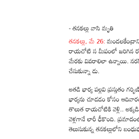
- తనకల్లు వాసి మృతి
తనకల్లు, మే 26:
మండలకేంద్రాన
రాయచోటి స మీపంలో జరిగిన రోడ
మేరకు వివరాలిలా ఉన్నాయి. నర
చేసుకున్నా డు.
అతడి భార్య పల్లవి ప్రస్తుతం గర్భ
భార్యను చూడడం కోసం ఆదివారం
తొలుత రాయచోటికి వెళ్లి.. అక్క
వెళ్లగానే లారీ ఢీకొంది. ప్రమ
తెలుసుకున్న తనకల్లులోని బంధువు