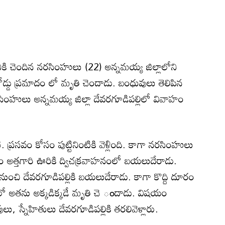
ికి చెందిన నరసింహులు (22) అన్నమయ్య జిల్లాలోని
్డు ప్రమాదం లో మృతి చెందాడు. బంధువులు తెలిపిన
సింహులు అన్నమయ్య జిల్లా దేవరగూడిపల్లిలో వివాహం
ిణి. ప్రసవం కోసం పుట్టినింటికి వెళ్లింది. కాగా నరసింహులు
 అత్తగారి ఊరికి ద్విచక్రవాహనంలో బయలుదేరాడు.
డినుంచి దేవరగూడిపల్లికి బయలుదేరాడు. కాగా కొద్ది దూరం
ాదంలో అతను అక్కడిక్కడే మృతి చె ందాడు. విషయం
లు, స్నేహితులు దేవరగూడిపల్లికి తరలివెళ్లారు.