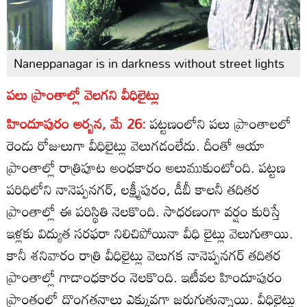
Naneppanagar is in darkness without street lights
పలు ప్రాంతాల్లో వెలగని వీధిలైట్లు
హిందూపురం అర్బన, మే 26:
పట్టణంలోని పలు ప్రాంతాలలో
రెండు రోజులుగా వీధిలైట్లు వెలుగడంలేదు. దీంతో ఆయా
ప్రాంతాల్లో రాత్రిపూట అంధకారం అలుముకుంటోంది. పట్టణ
పరిధిలోని నానెప్పనగర్‌, లక్ష్మీపురం, డీబీ కాలనీ తదితర
ప్రాంతాల్లో ఈ పరిస్థితి నెలకొంది. సాధరణంగా వర్షం కురిస్తే
ఇళ్లకు విద్యుత సరఫరా నిలిచిపోయినా వీధి లైట్లు వెలుగుతాయి.
కానీ శనివారం రాత్రి వీధిలైట్లు వెలుగక నానెప్పనగర్‌ తదితర
ప్రాంతాల్లో గాడాంధకారం నెలకొంది. ఇటీవల హిందూపురం
ప్రాంతంలో దొంగతనాలు ఎక్కువగా జరుగుతున్నాయి. వీధిలైట్లు