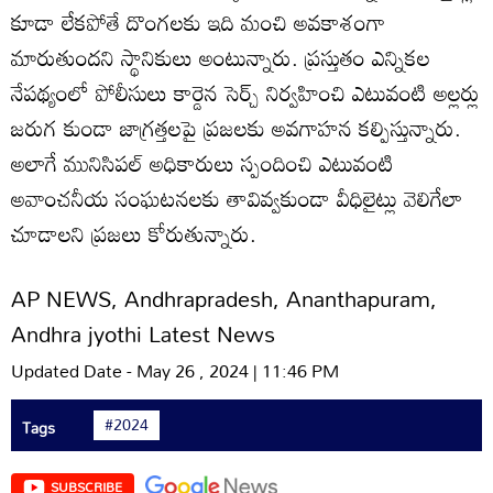
కూడా లేకపోతే దొంగలకు ఇది మంచి అవకాశంగా
మారుతుందని స్థానికులు అంటున్నారు. ప్రస్తుతం ఎన్నికల
నేపథ్యంలో పోలీసులు కార్డెన సెర్చ్‌ నిర్వహించి ఎటువంటి అల్లర్లు
జరుగ కుండా జాగ్రత్తలపై ప్రజలకు అవగాహన కల్పిస్తున్నారు.
అలాగే మునిసిపల్‌ అధికారులు స్పందించి ఎటువంటి
అవాంచనీయ సంఘటనలకు తావివ్వకుండా వీధిలైట్లు వెలిగేలా
చూడాలని ప్రజలు కోరుతున్నారు.
AP NEWS, Andhrapradesh, Ananthapuram,
Andhra jyothi Latest News
Updated Date - May 26 , 2024 | 11:46 PM
#2024
Tags
SUBSCRIBE