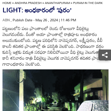
HOME
»
ANDHRA PRADESH
»
ANANTHAPURAM
»
PURAM IN THE DARK
LIGHT: అంధకారంలో ‘పురం’
ABN
, Publish Date - May 26 , 2024 | 11:46 PM
పట్టణంలోని పలు ప్రాంతాలలో రెండు రోజులుగా వీధిలైట్లు
వెలుగడంలేదు. దీంతో ఆయా ప్రాంతాల్లో రాత్రిపూట అంధకారం
అలుముకుంటోంది. పట్టణ పరిధిలోని నానెప్పనగర్‌, లక్ష్మీపురం, డీబీ
కాలనీ తదితర ప్రాంతాల్లో ఈ పరిస్థితి నెలకొంది. సాధరణంగా వర్షం
కురిస్తే ఇళ్లకు విద్యుత సరఫరా నిలిచిపోయినా వీధి లైట్లు వెలుగుతాయి.
కానీ శనివారం రాత్రి వీధిలైట్లు వెలుగక నానెప్పనగర్‌ తదితర ప్రాంతాల్లో
గాడాంధకారం నెలకొంది.