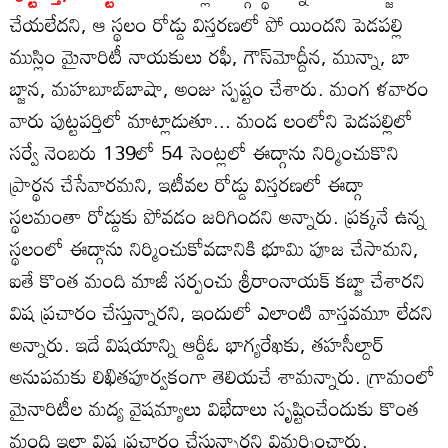
చేయలేదని, ఆ స్థలం రోడ్డు విస్తరణలో పో యిందని పెడపల్లి
ముస్లిం మైనారిటీ నాయకులు రఫీ, గౌస్‌మోద్దీన, మున్నా, బా
బ్జాన, మహబూబ్‌బాషా, అంజు స్పష్టం చేశారు. మంగ ళవారం
వారు పుట్టపర్తిలో మాట్లాడుతూ... మండ లంలోని పెడపల్లిలో
సర్వే నెంబరు 139లో 54 సెంట్లలో ఈద్గాను నిర్మించుకొని
ప్రార్థన చేసేవారమని, ఇటీవల రోడ్డు విస్తరణలో ఈద్గా
స్థలమంతా రోడ్డుకు పోవడం జరిగిందని అన్నారు. ప్రక్కనే ఉన్న
స్థలంలో ఈద్గాను నిర్మించుకోవడానికి భూమి పూజ చేసామని,
ఐతే కొంత మంది మాజీ సర్పంచు శ్రీరాంనాయక్‌ కబ్జా చేశారని
విష ప్రచారం చేస్తున్నారని, ఇందులో ఎలాంటి వాస్తవమూ లేదని
అన్నారు. ఇదే విషయాన్ని ఆర్డీఓ భాగ్యరేఖకు, తహసీల్దార్‌
అనుపమకు లిఖితపూర్వకంగా తెలియచే శామన్నారు. గ్రామంలో
మైనారిటీల మద్య వైషమ్యాలు విభేదాలు సృష్టించేందుకు కొంత
మంది ఇలా విష ప్రచారం చేస్తున్నారని విమర్శించారు.