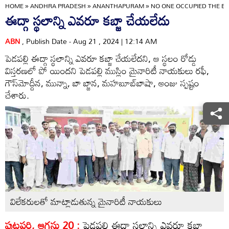
HOME
»
ANDHRA PRADESH
»
ANANTHAPURAM
»
NO ONE OCCUPIED THE E
ఈద్గా స్థలాన్ని ఎవరూ కబ్జా చేయలేదు
ABN
, Publish Date - Aug 21 , 2024 | 12:14 AM
పెడపల్లి ఈద్గా స్థలాన్ని ఎవరూ కబ్జా చేయలేదని, ఆ స్థలం రోడ్డు
విస్తరణలో పో యిందని పెడపల్లి ముస్లిం మైనారిటీ నాయకులు రఫీ,
గౌస్‌మోద్దీన, మున్నా, బా బ్జాన, మహబూబ్‌బాషా, అంజు స్పష్టం
చేశారు.
విలేకరులతో మాట్లాడుతున్న మైనారిటీ నాయకులు
పుట్టపర్తి, ఆగస్టు 20 :
పెడపల్లి ఈద్గా స్థలాన్ని ఎవరూ కబ్జా