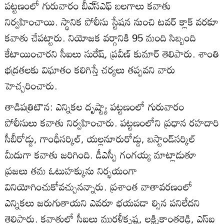
పట్టణంలో గురువారం బీఎ్‌సఎఫ్‌ బలగాలు కవాతు
నిర్వహించాయి. స్థానిక పోలీసు స్టేషన నుంచి టవర్‌ క్లాక్‌ వరకూ
కవాతు చేపట్టారు. నియోజక వర్గానికి 95 మంది సిబ్బంది
కేటాయించారని సీఐలు సురేష్‌, ప్రవీణ్‌ కుమార్‌ తెలిపారు. శాంతి
భద్రతలకు విఘాతం కలిగిస్తే చర్యలు తప్పవని వారు
హెచ్చరించారు.
తాడిపత్రిటౌన: ఎన్నికల దృష్ట్యా పట్టణంలో గురువారం
పోలీసులు కవాతు నిర్వహించారు. పట్టణంలోని ప్రధాన రహదారి
సీబీరోడ్డు, గాంధీసర్కిల్‌, యల్లనూరురోడ్డు, బస్టాండ్‌సర్కిల్‌
మీదుగా కవాతు జరిగింది. డీఎస్పీ గంగయ్య మాట్లాడుతూ
ప్రజలు తమ ఓటుహక్కును నిర్భయంగా
వినియోగించుకోవచ్చునన్నారు. ప్రశాంత వాతావరణంలో
ఎన్నికలు జరుగుతాయని ఎవరూ భయపడా ల్సిన పనిలేదని
తెలిపారు. కవాతులో సీఐలు మురళీకృష్ణ, లక్ష్మికాంతరెడ్డి, ఎస్‌ఐ