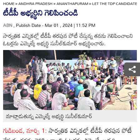
HOME
»
ANDHRA PRADESH
»
ANANTHAPURAM
»
LET THE TDP CANDIDATE 
టీడీపీ అభ్యర్థిని గెలిపించండి
ABN
, Publish Date - Mar 01 , 2024 | 11:52 PM
సార్వత్రిక ఎన్నికల్లో టీడీపీ తరపున పోటీ చేస్తున్న తనను గెలిపించాలని
ఓటర్లను ఎమ్మెల్యే అభ్యర్థి సునీల్‌కుమార్‌ అభ్యర్థించారు.
మాట్లాడుతున్న ఎమ్మెల్యే అభ్యర్థి సునీల్‌కుమార్‌
గుడిబండ, మార్చి 1:
సార్వత్రిక ఎన్నికల్లో టీడీపీ తరపున పోటీ