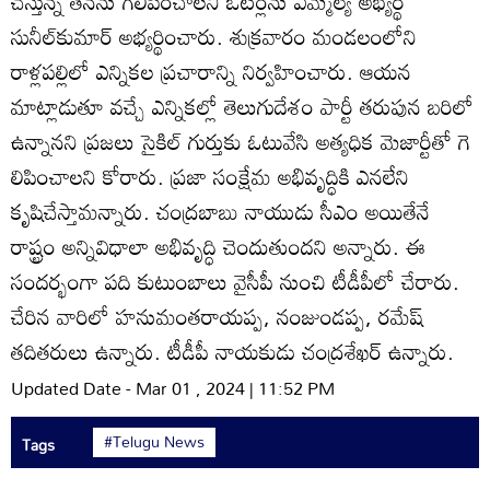
చేస్తున్న తనను గెలిపించాలని ఓటర్లను ఎమ్మెల్యే అభ్యర్థి
సునీల్‌కుమార్‌ అభ్యర్థించారు. శుక్రవారం మండలంలోని
రాళ్లపల్లిలో ఎన్నికల ప్రచారాన్ని నిర్వహించారు. ఆయన
మాట్లాడుతూ వచ్చే ఎన్నికల్లో తెలుగుదేశం పార్టీ తరుపున బరిలో
ఉన్నానని ప్రజలు సైకిల్‌ గుర్తుకు ఓటువేసి అత్యధిక మెజార్టీతో గె
లిపించాలని కోరారు. ప్రజా సంక్షేమ అభివృద్ధికి ఎనలేని
కృషిచేస్తామన్నారు. చంద్రబాబు నాయుడు సీఎం అయితేనే
రాష్ట్రం అన్నివిధాలా అభివృద్ధి చెందుతుందని అన్నారు. ఈ
సందర్భంగా పది కుటుంబాలు వైసీపీ నుంచి టీడీపీలో చేరారు.
చేరిన వారిలో హనుమంతరాయప్ప, నంజుండప్ప, రమేష్‌
తదితరులు ఉన్నారు. టీడీపీ నాయకుడు చంద్రశేఖర్‌ ఉన్నారు.
Updated Date - Mar 01 , 2024 | 11:52 PM
#Telugu News
Tags