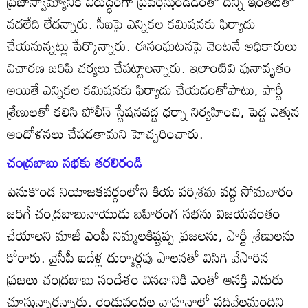
ప్రజాస్వామ్యానికి విరుద్ధంగా ప్రవర్తిస్తుండడంతో దీన్ని ఇంతటితో
వదలేది లేదన్నారు. సీఐపై ఎన్నికల కమిషనకు ఫిర్యాదు
చేయనున్నట్లు పేర్కొన్నారు. ఈసంఘటనపై వెంటనే అధికారులు
విచారణ జరిపి చర్యలు చేపట్టాలన్నారు. ఇలాంటివి పునావృతం
అయితే ఎన్నికల కమిషనకు ఫిర్యాదు చేయడంతోపాటు, పార్టీ
శ్రేణులతో కలిసి పోలీస్‌ స్టేషనవద్ద ధర్నా నిర్వహించి, పెద్ద ఎత్తున
ఆందోళనలు చేపడతామని హెచ్చరించారు.
చంద్రబాబు సభకు తరలిరండి
పెనుకొండ నియోజకవర్గంలోని కియ పరిశ్రమ వద్ద సోమవారం
జరిగే చంద్రబాబునాయుడు బహిరంగ సభను విజయవంతం
చేయాలని మాజీ ఎంపీ నిమ్మలకిష్టప్ప ప్రజలను, పార్టీ శ్రేణులను
కోరారు. వైసీపీ ఐదేళ్ల దుర్మార్గపు పాలనతో విసిగి వేసారిన
ప్రజలు చంద్రబాబు సందేశం వినడానికి ఎంతో ఆసక్తి ఎదురు
చూస్తున్నారన్నారు. రెండువందల వాహనాల్లో పదివేలమందిని