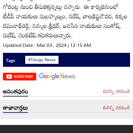
గోరంట్ల నుంచి తీసుకెళ్తున్నట్లు చెప్పారు. ఈ కార్యక్రమంలో
టీడీపీ నాయకులు సుబ్రహ్మణ్యం, నరేష్‌, బాలక్రిష్ణచౌదరి, కక్కల
రఘునాథ్‌రెడ్డి, నిమ్మల శ్రీధర్‌, జనసేన నాయకులు సంతోష్‌,
సురేష్‌, వెంకటేష్‌ తదితరులున్నారు.
Updated Date - Mar 03 , 2024 | 12:15 AM
#Telugu News
Tags
SUBSCRIBE
అనంతపురం
మరిన్ని చదవండి
తాజావార్తలు
మరిన్ని చదవండి