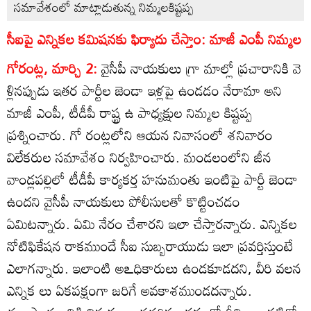
సమావేశంలో మాట్లాడుతున్న నిమ్మలకిష్టప్ప
సీఐపై ఎన్నికల కమిషనకు ఫిర్యాదు చేస్తాం: మాజీ ఎంపీ నిమ్మల
గోరంట్ల, మార్చి 2:
వైసీపీ నాయకులు గ్రా మాల్లో ప్రచారానికి వె
ళ్లినప్పుడు ఇతర పార్టీల జెండా ఇళ్లపై ఉండడం నేరామా అని
మాజీ ఎంపీ, టీడీపీ రాష్ట్ర ఉ పాధ్యక్షుల నిమ్మల కిష్టప్ప
ప్రశ్నించారు. గో రంట్లలోని ఆయన నివాసంలో శనివారం
విలేకరుల సమావేశం నిర్వహించారు. మండలంలోని జీన
వాండ్లపల్లిలో టీడీపీ కార్యకర్త హనుమంతు ఇంటిపై పార్టీ జెండా
ఉందని వైసీపీ నాయకులు పోలీసులతో కొట్టించడం
ఏమిటన్నారు. ఏమి నేరం చేశారని ఇలా చేస్తారన్నారు. ఎన్నికల
నోటిఫికేషన రాకముందే సీఐ సుబ్బరాయుడు ఇలా ప్రవర్తిస్తుంటే
ఎలాగన్నారు. ఇలాంటి అఽధికారులు ఉండకూడదని, వీరి వలన
ఎన్నిక లు ఏకపక్షంగా జరిగే అవకాశముండదన్నారు.