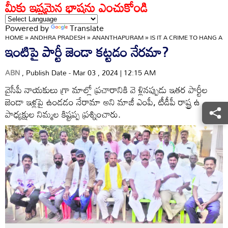
మీకు ఇష్టమైన భాషను ఎంచుకోండి
Powered by
Translate
HOME
»
ANDHRA PRADESH
»
ANANTHAPURAM
»
IS IT A CRIME TO HANG A
ఇంటిపై పార్టీ జెండా కట్టడం నేరమా?
ABN
, Publish Date - Mar 03 , 2024 | 12:15 AM
వైసీపీ నాయకులు గ్రా మాల్లో ప్రచారానికి వె ళ్లినప్పుడు ఇతర పార్టీల
జెండా ఇళ్లపై ఉండడం నేరామా అని మాజీ ఎంపీ, టీడీపీ రాష్ట్ర ఉ
పాధ్యక్షుల నిమ్మల కిష్టప్ప ప్రశ్నించారు.