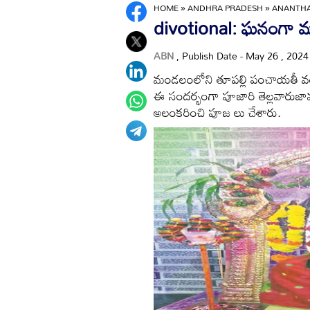
HOME
»
ANDHRA PRADESH
»
ANANTH
divotional: ఘనంగా మ
ABN
, Publish Date - May 26 , 202
మండలంలోని తూపల్లి పంచాయతీ వం
ఈ సందర్భంగా పూజారి తెల్లవారుజా
అలంకరించి పూజ లు చేశారు.