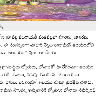
మ్మ
 తూపల్లి పంచాయతీ వంకపల్లిలో మారెమ్మ జాతరను
. ఈ సందర్భంగా పూజారి తెల్లవారుజామునే ఆలయంలోని
ేకంగా అలంకరించి పూజ లు చేశారు.
్లి గ్రామస్థులు జ్యోతులు, బోనాలతో ఊ రేగింపుగా ఆలయం
మవారికి బోనాలు, పసుపు, కుంకు మ, టెంకాయలు
ారు. రైతులు ఎడ్లబండ్లతో ఆలయం చుట్లూ ప్రదక్షిణ చేశారు.
వారుజామున సాలమ్మ అమ్మవారికి జ్యోతులు బోనాలు సమర్పించి