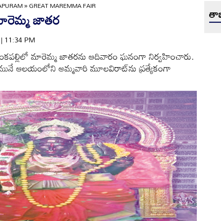
APURAM
»
GREAT MAREMMA FAIR
తాజ
ారెమ్మ జాతర
4 | 11:34 PM
కపల్లిలో మారెమ్మ జాతరను ఆదివారం ఘనంగా నిర్వహించారు.
మునే ఆలయంలోని అమ్మవారి మూలవిరాట్‌ను ప్రత్యేకంగా