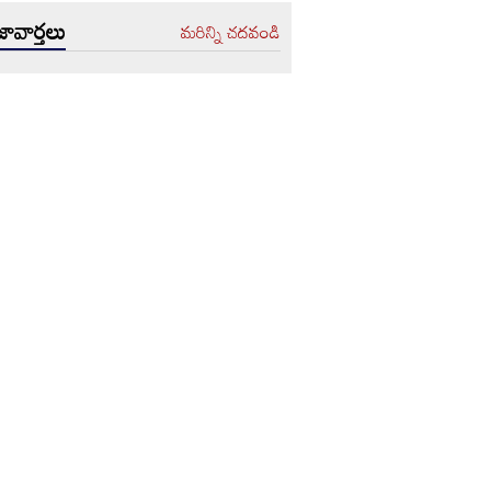
ావార్తలు
మరిన్ని చదవండి