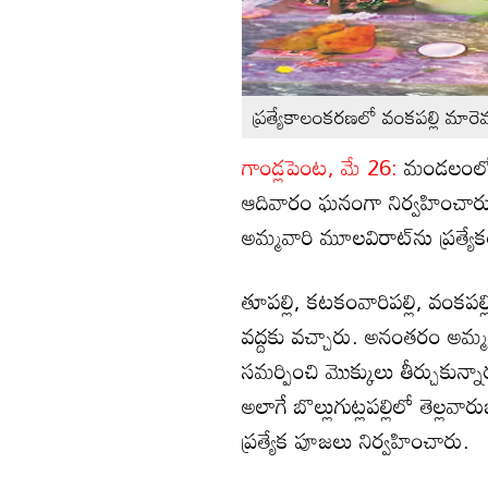
ప్రత్యేకాలంకరణలో వంకపల్లి మారె
గాండ్లపెంట, మే 26:
మండలంలోని
ఆదివారం ఘనంగా నిర్వహించారు
అమ్మవారి మూలవిరాట్‌ను ప్రత్య
తూపల్లి, కటకంవారిపల్లి, వంకపల
వద్దకు వచ్చారు. అనంతరం అమ్
సమర్పించి మొక్కులు తీర్చుకున్న
అలాగే బొల్లుగుట్లపల్లిలో తెల్ల
ప్రత్యేక పూజలు నిర్వహించారు.