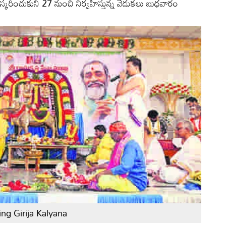
ురస్కరించుకుని 27 నుంచి నిర్వహిస్తున్న వేడుకలు బుధవారం
ng Girija Kalyana