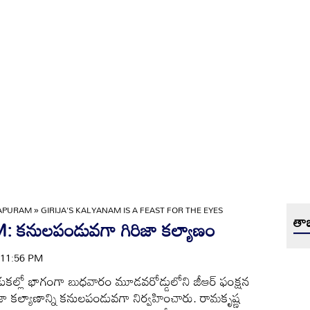
APURAM
»
GIRIJA'S KALYANAM IS A FEAST FOR THE EYES
తాజ
నులపండువగా గిరిజా కల్యాణం
| 11:56 PM
వేడుకల్లో భాగంగా బుధవారం మూడవరోడ్డులోని జీఆర్‌ ఫంక్షన
రిజా కల్యాణాన్ని కనులపండువగా నిర్వహించారు. రామకృష్ణ