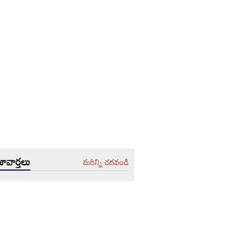
ావార్తలు
మరిన్ని చదవండి