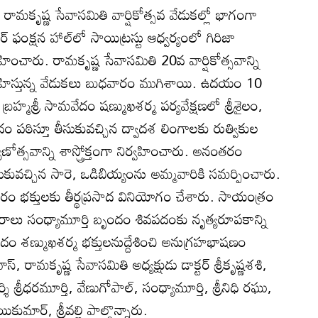
రామకృష్ణ సేవాసమితి వార్షికోత్సవ వేడుకల్లో భాగంగా
ఫంక్షన హాల్‌లో సాయిట్రస్టు ఆధ్వర్యంలో గిరిజా
హించారు. రామకృష్ణ సేవాసమితి 20వ వార్షికోత్సవాన్ని
ర్వహిస్తున్న వేడుకలు బుధవారం ముగిశాయి. ఉదయం 10
హ్మశ్రీ సామవేదం షణ్ముఖశర్మ పర్యవేక్షణలో శ్రీశైలం,
ేదం పఠిస్తూ తీసుకువచ్చిన ద్వాదశ లింగాలకు రుత్వికుల
త్సవాన్ని శాస్త్రోక్తంగా నిర్వహించారు. అనంతరం
ుకువచ్చిన సారె, ఒడిబియ్యంను అమ్మవారికి సమర్పించారు.
భక్తులకు తీర్థప్రసాద వినియోగం చేశారు. సాయంత్రం
యురాలు సంధ్యామూర్తి బృందం శివపదంకు నృత్యరూపకాన్ని
ం శణ్ముఖశర్మ భక్తులనుద్దేశించి అనుగ్రహభాషణం
వాస్‌, రామకృష్ణ సేవాసమితి అధ్యక్షుడు డాక్టర్‌ శ్రీకృష్ణశశి,
్శి శ్రీధరమూర్తి, వేణుగోపాల్‌, సంధ్యామూర్తి, శ్రీనిధి రఘు,
ుమార్‌, శ్రీవల్లి పాల్గొన్నారు.