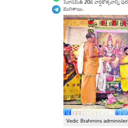
సేవాసమితి 20వ వార్షికోత్సవాన్ని ప
ముగిశాయి.
Vedic Brahmins administeri