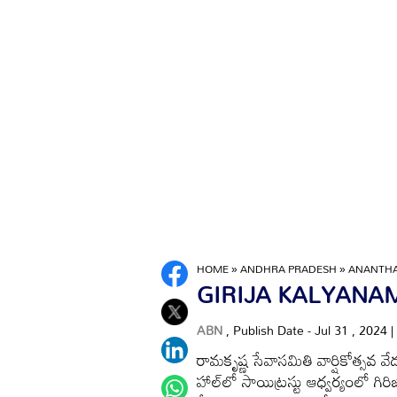
HOME
»
ANDHRA PRADESH
»
ANANTH
GIRIJA KALYANAM: క
ABN
, Publish Date - Jul 31 , 2024 
రామకృష్ణ సేవాసమితి వార్షికోత్సవ 
హాల్‌లో సాయిట్రస్టు ఆధ్వర్యంలో గి