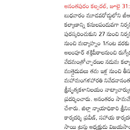
అనంతపురం కల్చరల్‌, జూలై 31:
బుధవారం మూడవరోడ్డులోని జీఆర్‌ 
కల్యాణాన్ని కనులపండువగా నిర్వ
పురస్కరించుకుని 27 నుంచి ని
నుంచి మద్యాహ్నం 1గంట వరకు బ్ర
అలంపూర్‌ శక్తిపీఠాలనుంచి రుగ్వ
వేదమంత్రోచ్ఛారణల నడుమ కల్యాణో
ముత్తైదువలు తమ ఇళ్ల నుంచి తీస
మహామంగళహారతి నివేదనానంతరం 
శ్రీనృత్యకళానిలయం నాట్యాచార్
ప్రదర్శించారు. అనంతరం సామవేద
చేశారు. జిల్లా న్యాయాధికారి శ్రీని
కార్యదర్శి ప్రవీణ్‌, సహాయ కార్యదర
సాయి ట్రస్టు అధ్యక్షుడు విజయసాయిక