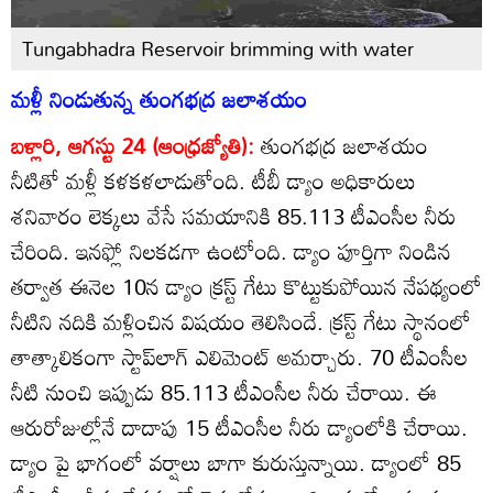
Tungabhadra Reservoir brimming with water
మళ్లీ నిండుతున్న తుంగభద్ర జలాశయం
బళ్లారి, ఆగస్టు 24 (ఆంధ్రజ్యోతి):
తుంగభద్ర జలాశయం
నీటితో మళ్లీ కళకళలాడుతోంది. టీబీ డ్యాం అధికారులు
శనివారం లెక్కలు వేసే సమయానికి 85.113 టీఎంసీల నీరు
చేరింది. ఇనఫ్లో నిలకడగా ఉంటోంది. డ్యాం పూర్తిగా నిండిన
తర్వాత ఈనెల 10న డ్యాం క్రస్ట్‌ గేటు కొట్టుకుపోయిన నేపథ్యంలో
నీటిని నదికి మళ్లించిన విషయం తెలిసిందే. క్రస్ట్‌ గేటు స్థానంలో
తాత్కాలికంగా స్టాప్‌లాగ్‌ ఎలిమెంట్‌ అమర్చారు. 70 టీఎంసీల
నీటి నుంచి ఇప్పుడు 85.113 టీఎంసీల నీరు చేరాయి. ఈ
ఆరురోజుల్లోనే దాదాపు 15 టీఎంసీల నీరు డ్యాంలోకి చేరాయి.
డ్యాం పై భాగంలో వర్షాలు బాగా కురుస్తున్నాయి. డ్యాంలో 85