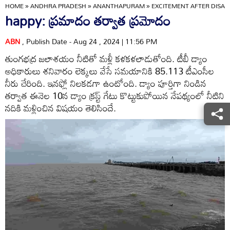
HOME
»
ANDHRA PRADESH
»
ANANTHAPURAM
»
EXCITEMENT AFTER DISAS
happy: ప్రమాదం తర్వాత ప్రమోదం
ABN
, Publish Date - Aug 24 , 2024 | 11:56 PM
తుంగభద్ర జలాశయం నీటితో మళ్లీ కళకళలాడుతోంది. టీబీ డ్యాం
అధికారులు శనివారం లెక్కలు వేసే సమయానికి 85.113 టీఎంసీల
నీరు చేరింది. ఇనఫ్లో నిలకడగా ఉంటోంది. డ్యాం పూర్తిగా నిండిన
తర్వాత ఈనెల 10న డ్యాం క్రస్ట్‌ గేటు కొట్టుకుపోయిన నేపథ్యంలో నీటిని
నదికి మళ్లించిన విషయం తెలిసిందే.