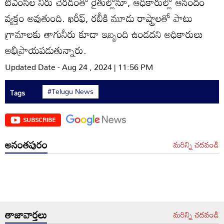
టీఎంసీల నీరు చేరడంతో రైతుల్లోనూ, ఆధికారుల్లో ఆనందం
వ్యక్తం అవుతుంది. ఖరీఫ్‌, రబీకి మూడు రాష్ట్రాలతో పాటు
గ్రామాలకు తాగునీరు కూడా ఇబ్బంది ఉండదని అధికారులు
అభిప్రాయపడుతున్నారు.
Updated Date - Aug 24 , 2024 | 11:56 PM
#Telugu News
Tags
SUBSCRIBE
అనంతపురం
మరిన్ని చదవండి
తాజావార్తలు
మరిన్ని చదవండి