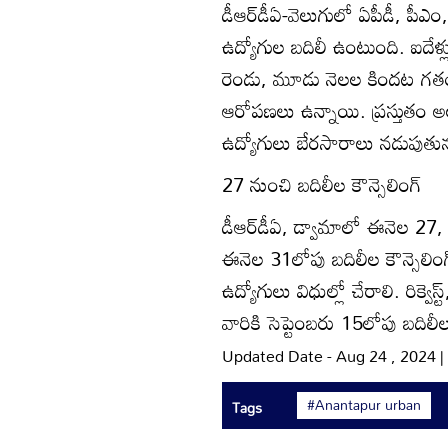
డీఆర్‌డీఏ-వెలుగులో ఏపీడీ, పీఎం
ఉద్యోగుల బదిలీ ఉంటుంది. ఐదేళ్ల
రెండు, మూడు నెలల కిందట గతంలో
ఆరోపణలు ఉన్నాయి. ప్రస్తుతం
ఉద్యోగులు బేరసారాలు నడుపుతున్నట
27 నుంచి బదిలీల కౌన్సెలింగ్‌
డీఆర్‌డీఏ, డ్వామాలో ఈనెల 27, 28
ఈనెల 31లోపు బదిలీల కౌన్సెలింగ్
ఉద్యోగులు విధుల్లో చేరాలి. రిక్వె
వారికి సెప్టెంబరు 15లోపు బదిలీ
Updated Date - Aug 24 , 2024 
#Anantapur urban
Tags