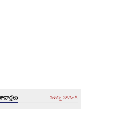
ావార్తలు
మరిన్ని చదవండి