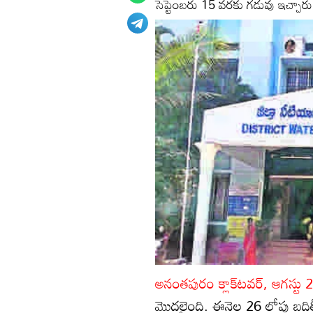
సెప్టెంబరు 15 వరకు గడువు ఇచ్చారు
అనంతపురం క్లాక్‌టవర్‌, ఆగస్టు
మొదలైంది. ఈనెల 26 లోపు బదిలీ 