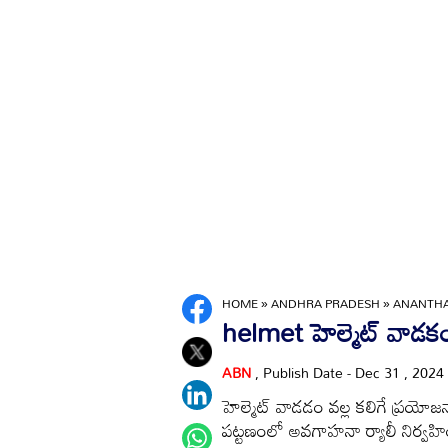
HOME
»
ANDHRA PRADESH
»
ANANTH
helmet హెల్మెట్‌ వాడక
ABN
, Publish Date - Dec 31 , 2024
హెల్మెట్‌ వాడడం వల్ల కలిగే ప్రయో
పట్టణంలో అవగాహనా ర్యాలీ నిర్వహ