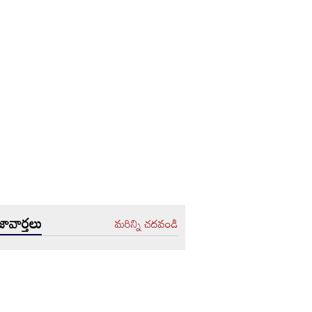
ావార్తలు
మరిన్ని చదవండి