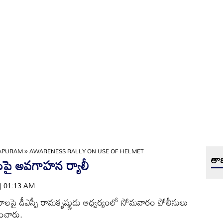
APURAM
»
AWARENESS RALLY ON USE OF HELMET
తాజ
ంపై అవగాహన ర్యాలీ
 | 01:13 AM
జనాలపై డీఎస్పీ రామకృష్ణుడు ఆధ్వర్యంలో సోమవారం పోలీసులు
ించారు.