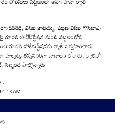
ారం పోలీసులు పట్టణంలో అవగాహనా ర్యాలీ
ధర్‌రెడ్డి, ఎస్‌ఐ కాటయ్య, పట్టణ ఎస్‌ఐ గౌస్‌బాషా
పై రూరల్‌ పోలీ్‌సస్టేషన నుంచి పట్టణంలోని
ంచి రూరల్‌ పోలీ్‌సస్టేషనకు ర్యాలీ నిర్వహించారు.
ూ హెల్మెట్లు తప్పనిసరిగా వాడాలని కోరారు. ర్యాలీలో
‌, సిబ్బంది పాల్గొన్నారు.
..
| 01:13 AM