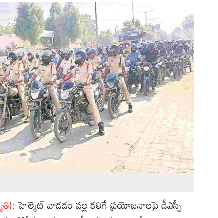
ోతి):
హెల్మెట్‌ వాడడం వల్ల కలిగే ప్రయోజనాలపై డీఎస్పీ