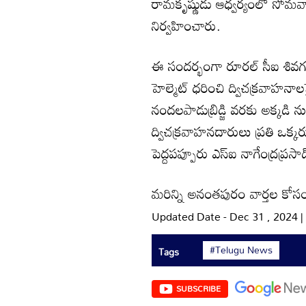
రామకృష్ణుడు ఆధ్వర్యంలో సోమవ
నిర్వహించారు.
ఈ సందర్భంగా రూరల్‌ సీఐ శివగంగా
హెల్మెట్‌ ధరించి ద్విచక్రవాహనాల
నందలపాడుబ్రిడ్జి వరకు అక్కడి ను
ద్విచక్రవాహనదారులు ప్రతి ఒక్కర
పెద్దపప్పూరు ఎస్‌ఐ నాగేంద్రప్రసాద్
మరిన్ని అనంతపురం వార్తల కోసం
Updated Date - Dec 31 , 2024 
#Telugu News
Tags
SUBSCRIBE