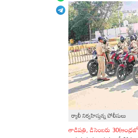
ర్యాలీ నిర్వహిస్తున్న పోలీసులు
తాడిపత్రి, డిసెంబరు 30(ఆంధ్రజ్య