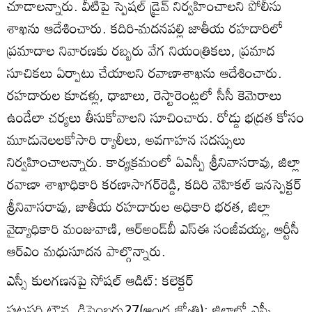
చూడాలన్నారు. వీటిపై స్పెషల్‌ డ్రైవ్‌ నిర్వహించాలని పోలీసు
శాఖను ఆదేశించారు. కదిరి-మదనపల్లి జాతీయ రహదారిలో
ప్రమాదాల నివారణకు రబ్బరు వేగ నియంత్రికలు, ప్రమాద
సూచికలు ఏర్పాటు చేయాలని రవాణాశాఖను ఆదేశించారు.
రహదారుల కూడళ్లు, ధాబాలు, రెస్టారెంట్లలో సీసీ కెమెరాలు
ఉండేలా చర్యలు తీసుకోవాలని సూచించారు. రోడ్డు భద్రత కోసం
మూడునెలలకోసారి ర్యాలీలు, అవగాహన సదస్సులు
నిర్వహించాలన్నారు. కార్యక్రమంలో ఏఎస్పీ శ్రీనివాసరావు, జిల్లా
రవాణా శాఖాధికారి కరణాసాగర్‌రెడ్డి, కదిరి వెహికల్‌ ఇనస్పెక్టర్‌
శ్రీనివాసరావు, జాతీయ రహదారుల అధికారి భరత, జిల్లా
వైద్యాధికారి మంజువాణి, ఆర్‌అండ్‌బీ ఎస్‌ఈ సంజీవయ్య, ఆర్టీసీ
ఆర్‌ఎం మధుసూదన పాల్గొన్నారు.
ఎస్సీ కులగణనపై సోషల్‌ ఆడిట్‌: కలెక్టర్‌
పుట్టపర్తి టౌన, డిసెంబరు27(ఆంధ్ర జ్యోతి): జిల్లాలో ఎస్సీ