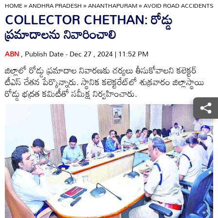
HOME
»
ANDHRA PRADESH
»
ANANTHAPURAM
»
AVOID ROAD ACCIDENTS
COLLECTOR CHETHAN: రోడ్డు
ప్రమాదాలను నివారించాలి
ABN
, Publish Date - Dec 27 , 2024 | 11:52 PM
జిల్లాలో రోడ్డు ప్రమాదాల నివారణకు చర్యలు తీసుకోవాలని కలెక్టర్‌
టీఎస్‌ చేతన పేర్కొన్నారు. స్థానిక కలెక్టరేట్‌లో శుక్రవారం జిల్లాస్థాయి
రోడ్డు భద్రత కమిటీతో సమీక్ష నిర్వహించారు.