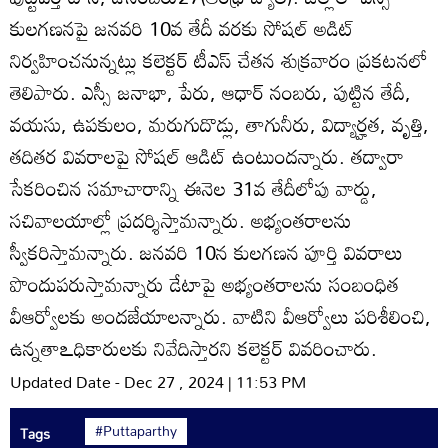
కులగణనపై జనవరి 10వ తేదీ వరకు సోషల్‌ అడిట్‌
నిర్వహించనున్నట్లు కలెక్టర్‌ టీఎస్‌ చేతన శుక్రవారం ప్రకటనలో
తెలిపారు. ఎస్సీ జనాభా, పేరు, ఆధార్‌ నంబరు, పుట్టిన తేదీ,
వయసు, ఉపకులం, మరుగుదొడ్లు, తాగునీరు, విద్యార్హత, వృత్తి,
తదితర వివరాలపై సోషల్‌ ఆడిట్‌ ఉంటుందన్నారు. తద్వారా
సేకరించిన సమాచారాన్ని ఈనెల 31వ తేదీలోపు వార్డు,
సచివాలయాల్లో ప్రదర్శిస్తామన్నారు. అభ్యంతరాలను
స్వీకరిస్తామన్నారు. జనవరి 10న కులగణన పూర్తి వివరాలు
పొందుపరుస్తామన్నారు డేటాపై అభ్యంతరాలను సంబంధిత
వీఆర్వోలకు అందజేయాలన్నారు. వాటిని వీఆర్వోలు పరిశీలించి,
ఉన్నతాఽధికారులకు నివేదిస్తారని కలెక్టర్‌ వివరించారు.
Updated Date - Dec 27 , 2024 | 11:53 PM
#Puttaparthy
Tags