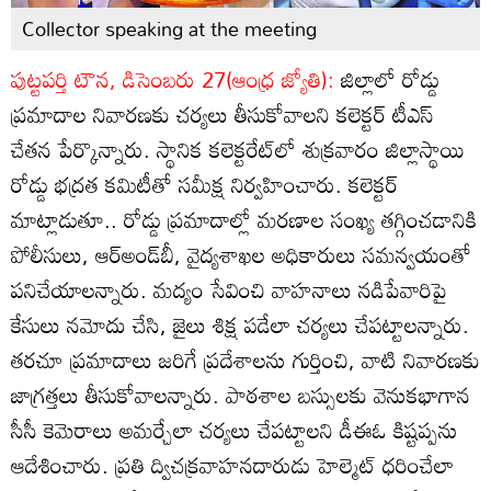
Collector speaking at the meeting
పుట్టపర్తి టౌన, డిసెంబరు 27(ఆంధ్ర జ్యోతి):
జిల్లాలో రోడ్డు
ప్రమాదాల నివారణకు చర్యలు తీసుకోవాలని కలెక్టర్‌ టీఎస్‌
చేతన పేర్కొన్నారు. స్థానిక కలెక్టరేట్‌లో శుక్రవారం జిల్లాస్థాయి
రోడ్డు భద్రత కమిటీతో సమీక్ష నిర్వహించారు. కలెక్టర్‌
మాట్లాడుతూ.. రోడ్డు ప్రమాదాల్లో మరణాల సంఖ్య తగ్గించడానికి
పోలీసులు, ఆర్‌అండ్‌బీ, వైద్యశాఖల అధికారులు సమన్వయంతో
పనిచేయాలన్నారు. మద్యం సేవించి వాహనాలు నడిపేవారిపై
కేసులు నమోదు చేసి, జైలు శిక్ష పడేలా చర్యలు చేపట్టాలన్నారు.
తరచూ ప్రమాదాలు జరిగే ప్రదేశాలను గుర్తించి, వాటి నివారణకు
జాగ్రత్తలు తీసుకోవాలన్నారు. పాఠశాల బస్సులకు వెనుకభాగాన
సీసీ కెమెరాలు అమర్చేలా చర్యలు చేపట్టాలని డీఈఓ కిష్టప్పను
ఆదేశించారు. ప్రతి ద్విచక్రవాహనదారుడు హెల్మెట్‌ ధరించేలా