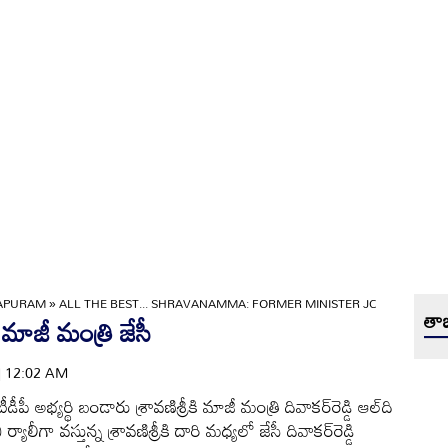
APURAM
»
ALL THE BEST... SHRAVANAMMA: FORMER MINISTER JC
తాజ
మ: మాజీ మంత్రి జేసీ
 | 12:02 AM
ీ అభ్యర్థి బండారు శ్రావణిశ్రీకి మాజీ మంత్రి దివాకర్‌రెడ్డి ఆల్‌ది
్యాలీగా వస్తున్న శ్రావణిశ్రీకి దారి మధ్యలో జేసీ దివాకర్‌రెడ్డి