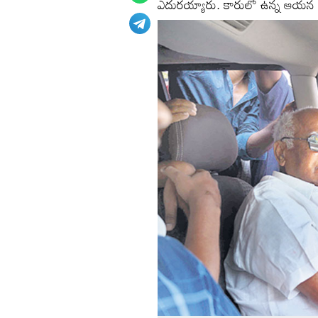
ఎదురయ్యారు. కారులో ఉన్న ఆయన వద్దక