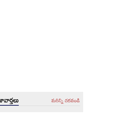
ావార్తలు
మరిన్ని చదవండి