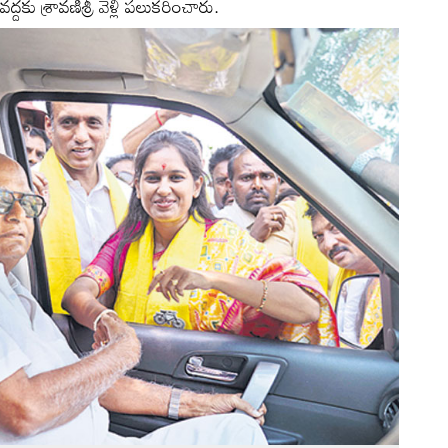
ు శ్రావణిశ్రీ వెళ్లి పలుకరించారు.