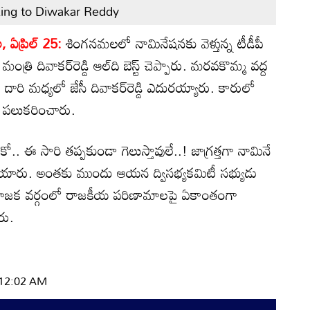
king to Diwakar Reddy
ఏప్రిల్‌ 25:
శింగనమలలో నామినేషనకు వెళ్తున్న టీడీపీ
మంత్రి దివాకర్‌రెడ్డి ఆల్‌ది బెస్ట్‌ చెప్పారు. మరవకొమ్మ వద్ద
రీకి దారి మధ్యలో జేసీ దివాకర్‌రెడ్డి ఎదురయ్యారు. కారులో
్లి పలుకరించారు.
ో.. ఈ సారి తప్పకుండా గెలుస్తావులే..! జాగ్రత్తగా నామినే
 పో యారు. అంతకు ముందు ఆయన ద్విసభ్యకమిటీ సభ్యుడు
ియోజక వర్గంలో రాజకీయ పరిణామాలపై ఏకాంతంగా
రు.
| 12:02 AM