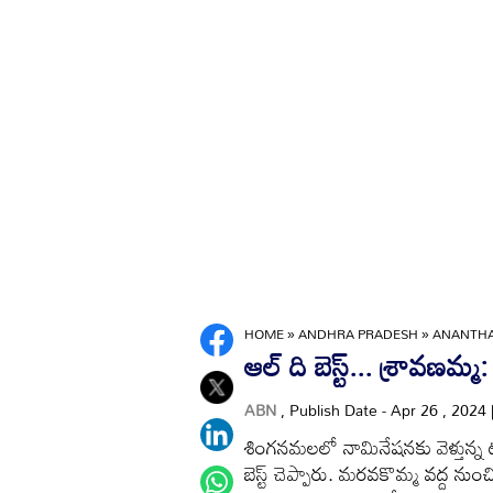
HOME
»
ANDHRA PRADESH
»
ANANTH
ఆల్‌ ది బెస్ట్‌... శ్రావణమ్
ABN
, Publish Date - Apr 26 , 2024
శింగనమలలో నామినేషనకు వెళ్తున్న టీడీప
బెస్ట్‌ చెప్పారు. మరవకొమ్మ వద్ద నుంచి ర