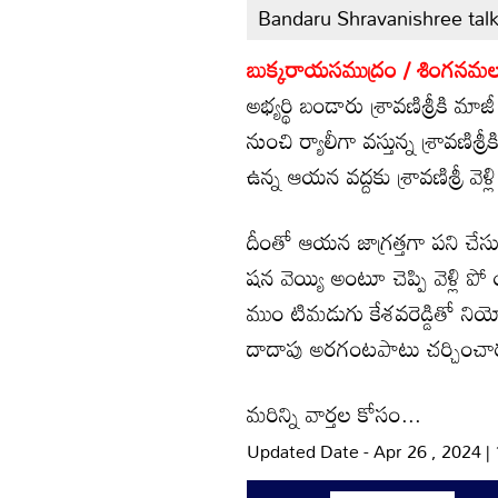
Bandaru Shravanishree tal
బుక్కరాయసముద్రం / శింగనమల, 
అభ్యర్థి బండారు శ్రావణిశ్రీకి మాజీ 
నుంచి ర్యాలీగా వస్తున్న శ్రావణిశ్
ఉన్న ఆయన వద్దకు శ్రావణిశ్రీ వెళ
దీంతో ఆయన జాగ్రత్తగా పని చేసుక
షన వెయ్యి అంటూ చెప్పి వెళ్లి
ముం టిమడుగు కేశవరెడ్డితో న
దాదాపు అరగంటపాటు చర్చించా
మరిన్ని వార్తల కోసం...
Updated Date - Apr 26 , 2024 