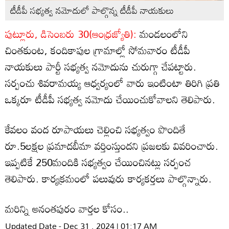
టీడీపీ సభ్యత్వ నమోదులో పాల్గొన్న టీడీపీ నాయకులు
పుట్లూరు, డిసెంబరు 30(ఆంధ్రజ్యోతి):
మండలంలోని
చింతకుంట, కందికాపుల గ్రామాల్లో సోమవారం టీడీపీ
నాయకులు పార్టీ సభ్యత్వ నమోదును చురుగ్గా చేపట్టారు.
సర్పంచు శివరామయ్య ఆధ్వర్యంలో వారు ఇంటింటా తిరిగి ప్రతి
ఒక్కరూ టీడీపీ సభ్యత్వ నమోదు చేయించుకోవాలని తెలిపారు.
కేవలం వంద రూపాయలు చెల్లించి సభ్యత్వం పొందితే
రూ.5లక్షల ప్రమాదబీమా వర్తింస్తుందని ప్రజలకు వివరించారు.
ఇప్పటికే 250మందికి సభ్యత్వం చేయించినట్లు సర్పంచ
తెలిపారు. కార్యక్రమంలో పలువురు కార్యకర్తలు పాల్గొన్నారు.
మరిన్ని అనంతపురం వార్తల కోసం..
Updated Date - Dec 31 , 2024 | 01:17 AM