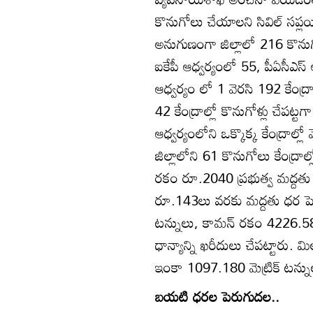
కొనుగోలు చేయాలని సివిల్‌ సప్లయీ
అనుగుణంగా జిల్లాలో 216 కొనుగ
ఐకేపీ ఆధ్వర్యంలో 55, పీఏసీఎస్‌
ఆధ్వర్యం లో 1 వెరసి 192 కేంద
42 కేంద్రాల్లో కొనుగోళ్లు చేపట్టగ
ఆధ్వర్యంలోని ఒక్కొక్క కేంద్రాల్ల
జిల్లాలోని 61 కొనుగోలు కేంద్రాల
రకం రూ.2040 ప్రభుత్వ మద్దతు ధ
రూ.143లు వరకు మద్దతు ధర పెరగి
టన్నులు, కామన్‌ రకం 4226.580 
ధాన్యాన్ని ఖరీదులు చేపట్టారు. 
ఇంకా 1097.180 మెట్రిక్‌ టన్నులు
బయటి ధరల పెరుగుదల..