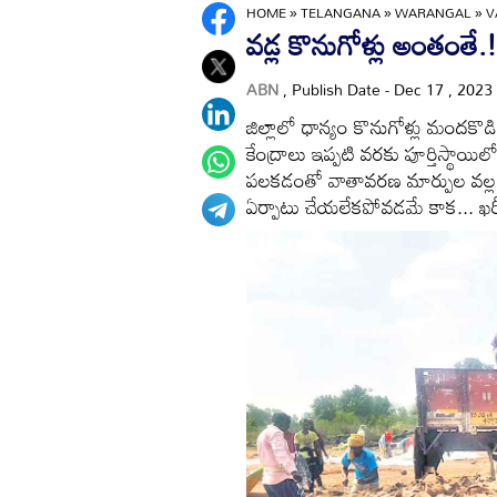
HOME
»
TELANGANA
»
WARANGAL
»
V
వడ్ల కొనుగోళ్లు అంతంతే.!
ABN
, Publish Date - Dec 17 , 2023
జిల్లాలో ధాన్యం కొనుగోళ్లు మందకొ
కేంద్రాలు ఇప్పటి వరకు పూర్తిస్థాయి
పలకడంతో వాతావరణ మార్పుల వల్ల వ
ఏర్పాటు చేయలేకపోవడమే కాక... ఖ