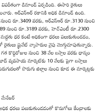
ి విపరీతంగా డిమాండ్‌ ఏర్పడింది. ఈసారి రైతులు
ారు. ఆర్‌ఎన్‌ఆర్‌ రకానికి అధిక డిమాండ్‌ ఉంది.
0 నుంచి రూ.3409 వరకు, ఆర్‌ఎన్‌ఆర్‌ రూ.3130 నుంచి
389 నుంచి రూ.3189 వరకు, హెచ్‌ఎంటీ రూ.2300
వ మద్దతు ధర కంటే అధికంగా ధరలు పలుకుతుండడం,
 రైతులు ప్రైవేట్‌ వ్యాపారుల వైపు మొగ్గుచూపుతున్నారు.
 గత కొద్దిరోజుల నుంచి 38 వేల బస్తాల వరకు ధాన్యం
్‌ వ్యవసాయ మార్కెట్‌కు 10 వేలకు పైగా బస్తాలు
ం పెరుగుదలతో పొరుగు జిల్లాల నుంచి కూడ ఈ మార్కెట్లకు
‌ మేనేజర్‌
కి అధిక ధరలు పలుకుతుండడంతో కొనుగోలు కేంద్రాలకు