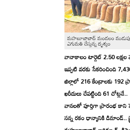
మహబూబాబాద్‌ మండలం ముడుపుగల్‌ క
ఎగుమతి చేస్తున్న దృశ్యం
వానాకాలం టార్గెట్‌ 2.50 లక్షల మె
ఇప్పటి వరకు సేకరించింది 7,43
జిల్లాలో 216 కేంద్రాలకు 192 ప
ఖరీదులు చేపట్టింది 61 చోట్లనే..
వానలతో పూర్తిగా ప్రారంభ కాని స
సన్న రకం ధాన్యానికి డిమాండ్‌.. ప్
మహబూబాబాద్‌ అగ్రికల్చర్‌, డి