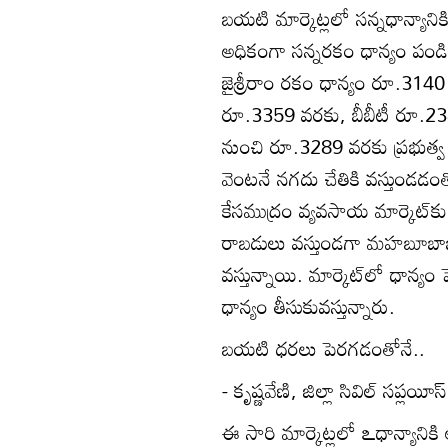
బయటి మార్కెట్లలో సన్నధాన్యానిక
అధికంగా సన్నరకం ధాన్యం పండించ
జైశ్రీరాం రకం ధాన్యం రూ.314
రూ.3359 వరకు, బీబీటీ రూ.2
నుంచి రూ.3289 వరకు ప్రభుత్
వెంటనే నగదు చేతికి వస్తుండడంతో
కేసముద్రం వ్యవసాయ మార్కెట్‌కు
రాబడులు వస్తుండగా మహబూబాబాద
వస్తున్నాయి. మార్కెట్‌లో ధాన్య
ధాన్యం తీసుకువస్తున్నారు.
బయటి ధరలు పెరగడంతోనే..
- కృష్ణవేణి, జిల్లా సివిల్‌ సప్లయీస్
ఈ సారి మార్కెట్లలో ఽధాన్యాని