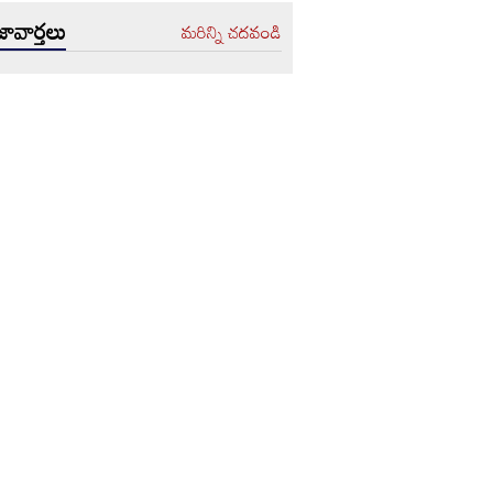
ావార్తలు
మరిన్ని చదవండి