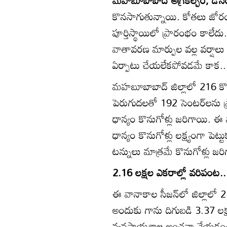
కొనసాగుతున్నాయి. కోతలు జోరందు
పూర్తిస్థాయిలో ప్రారంభం కాలేద
వాతావరణ మార్పుల వల్ల వర్షాల
ఏర్పాటు చేయలేకపోవడమే కాక..
మహబూబాబాద్‌ జిల్లాలో 216 కొన
పెరుగుదలతో 192 సెంటర్‌లను ప్
ధాన్యం కొనుగోళ్లు జరిగాయి. ఈ
ధాన్యం కొనుగోళ్లు లక్ష్యంగా పెట
టన్నులు మాత్రమే కొనుగోళ్లు జర
2.16 లక్షల ఎకరాల్లో వరిపంట..
ఈ వానాకాల సీజన్‌లో జిల్లాలో 2
అందుకు గాను దిగుబడి 3.37 లక్షల
వ్యవసాయశాఖ అంచనా వేయడంతో అ