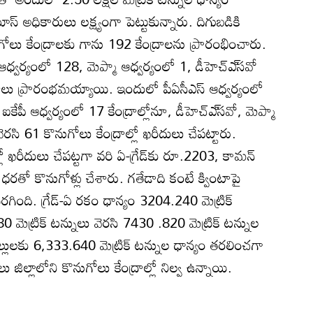
స్‌ అధికారులు లక్ష్యంగా పెట్టుకున్నారు. దిగుబడికి
ోలు కేంద్రాలకు గాను 192 కేంద్రాలను ప్రారంభించారు.
 ఆధ్వర్యంలో 128, మెప్మా ఆధ్వర్యంలో 1, డీహెచ్‌ఎ్‌సవో
్రాలు ప్రారంభమయ్యాయి. ఇందులో పీఏసీఎస్‌ ఆధ్వర్యంలో
ా ఐకేపీ ఆధ్వర్యంలో 17 కేంద్రాల్లోనూ, డీహెచ్‌ఎ్‌సవో, మెప్మా
ో వెరసి 61 కొనుగోలు కేంద్రాల్లో ఖరీదులు చేపట్టారు.
్లో ఖరీదులు చేపట్టగా వరి ఏ-గ్రేడ్‌కు రూ.2203, కామన్‌
రతో కొనుగోళ్లు చేశారు. గతేడాది కంటే క్వింటాపై
ంది. గ్రేడ్‌-ఏ రకం ధాన్యం 3204.240 మెట్రిక్‌
మెట్రిక్‌ టన్నులు వెరసి 7430 .820 మెట్రిక్‌ టన్నుల
మిల్లులకు 6,333.640 మెట్రిక్‌ టన్నుల ధాన్యం తరలించగా
 జిల్లాలోని కొనుగోలు కేంద్రాల్లో నిల్వ ఉన్నాయి.