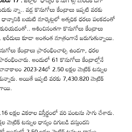
కు న్నా.. వడ్ల కొనుగోలు కేంద్రాలు ఇప్పటి వరకు
ు. ధాన్యానికి బయటి మార్కెట్లలో అత్యధిక ధరలు పలకడంతో
ు కురియడంతో.. ఆశించినంతగా కొనుగోలు కేంద్రాలు
. ఖరీదులు కూడా అంతంత మాత్రంగానే జరుగుతున్నాయి.
ుగోలు కేంద్రాలు ప్రారంభించాల్సి ఉండగా, ధరల
రారంభించారు. అందులో 61 కొనుగోలు కేంద్రాల్లోనే
 వానాకాలం 2023-24లో 2.50 లక్షల మెట్రిక్‌ టన్నుల
్టుకున్నారు. అయితే ఇప్పటి వరకు 7,430.820 మెట్రిక్‌
ిగాయి.
.16 లక్షల ఎకరాల విస్తీర్ణంలో వరి పంటను సాగు చేశారు.
 మెట్రిక్‌ టన్నుల ధాన్యం దిగుబడి వస్తుందని
ందులో 2.50 లక్షల మెట్రిక్‌ టన్నుల ధాన్యం