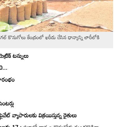
ొనుగోలు కేంద్రంలో ఖరీదు చేసిన ధాన్యాన్ని లారీలోకి
ట్రిక్‌ టన్నులు
0...
్రారంభం
ెంటర్లు
రైవేట్‌ వ్యాపారులకు విక్రయిస్తున్న రైతులు
సెంబరు 17 :
జిల్లాలో ధాన్యం కొనుగోళ్లు మందకొడిగా