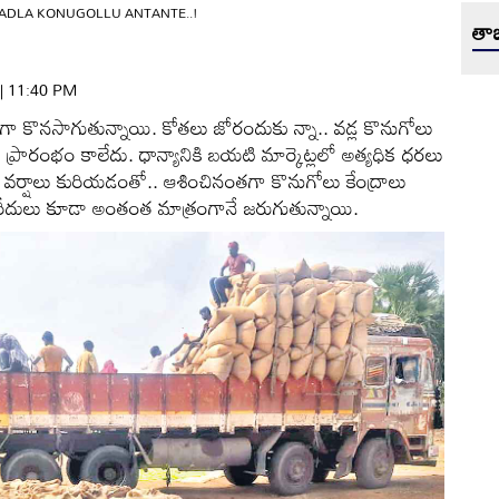
ADLA KONUGOLLU ANTANTE..!
తాజ
 | 11:40 PM
డిగా కొనసాగుతున్నాయి. కోతలు జోరందుకు న్నా.. వడ్ల కొనుగోలు
లో ప్రారంభం కాలేదు. ధాన్యానికి బయటి మార్కెట్లలో అత్యధిక ధరలు
ర్షాలు కురియడంతో.. ఆశించినంతగా కొనుగోలు కేంద్రాలు
రీదులు కూడా అంతంత మాత్రంగానే జరుగుతున్నాయి.