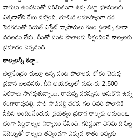
వాగులు ఉండటంతో పరిమితంగా ఉన్న పట్టా భూములకు
ఎక్కడాలేని రేటు వస్తోంది. భూమికి అనూహ్యంగా ధర
పెరగడంతో రియల్‌ ఎస్టేట్‌ వ్యాపారులు గజం స్థలాన్ని కూడా
వదలడం లేదు. దీంతో పంట పొలాలకు నీళ్లందించే కాల్వలకు
ప్రమాదం ఏర్పడింది.
కాల్వలన్నీ కబ్జా..
జిల్లాకేంద్రం చుట్టూ ఉన్న పంట పొలాలకు లోకం చెరువు
ప్రధాన జలవనరు. దీని ఆయకట్టులో సుమారు 2,500
ఎకరాలు సాగవుతున్నాయి. రామప్ప సరస్సును ఆనుకొని ఉన్న
రంగారావుపల్లి, పాల్‌ సాబ్‌పల్లి వరకు గల చివరి పొలానికి
నీటిని అందించేందుకు ప్రభుత్వం ప్రధాన కాల్వకు అనుబంఽ
దంగా పిల్లకాల్వల నిర్మాణం చేసింది. గరిష్టంగా ఎనిమి ది ఫీట్ల
వెడెల్పుతో కాల్వలు తవ్వించగా ఎక్కువ శాతం ఇప్పుడు