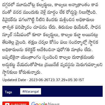
దగ్గరలో మూడుచోట్ల కల్వర్టులు, కాల్వలు అన్యాక్రాంతం కావ
డంతో వరద ముందుకు వెళ్లే మార్గం లేక రోడ్డుపై నిలుస్తోంది.
డివైడర్‌ను పగలగొట్టి నీటిని కిందకు మళ్లించిన అధికారులు
శాశ్వత పరిష్కారం చూపడం లేదు. తిరుమల థియేటర్‌, సాధన
స్కూల్‌ సమీపంలో కూడా కల్వర్టులు, కాల్వల కబ్జా అయినట్లు
తేటతెల్ల మైంది. తక్షణ చర్యల కోసం పలు సందర్భాల్లో స్థానిక
అధికారులను కలెక్టర్‌ ఆదేశించినా పురోగతి మాత్రం లేదు.
ఇప్పటికైనా యంత్రాంగం స్పందించి కాల్వల దురాక్రమణకు
అడ్డుకట్ట వేయడంతోపాటు డ్రెయినేజీ వ్యవస్థను మెరుగుపర్చాలని
స్థానికులు కోరుతున్నారు.
Updated Date - 2023-06-26T23:37:29+05:30 IST
#Warangal
Tags
SUBSCRIBE