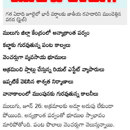
గత ఏడాది జూలైలో భారీ వర్షాలకు జాతీయ రహదారిని ముంచెత్తిన
వరద (ఫైల్‌)
ములుగు జిల్లా కేంద్రంలో అన్యాక్రాంత పర్వం
కబ్జాకు గురవుతున్న పంట కాల్వలు
వెంచర్లుగా వ్యవసాయ భూములు
ఆక్రమించి ప్లాట్లు చేస్తున్న రియల్‌ ఎస్టేట్‌ వ్యాపారులు
ఇప్పటికే వెలిసిన శాశ్వత నిర్మాణాలు
వానాకాలంలో ముంపునకు గురవుతున్న కాలనీలు
ములుగు, జూన్‌ 26: అక్రమాలకు అడ్డూ అదుపు లేకుండా
పోయింది. అన్యక్రాంత పర్వంతో భూముల స్వాభావం
మారిపోతోంది. పంట పొలాలు వెంచర్లుగా వెలుస్తున్నాయి.