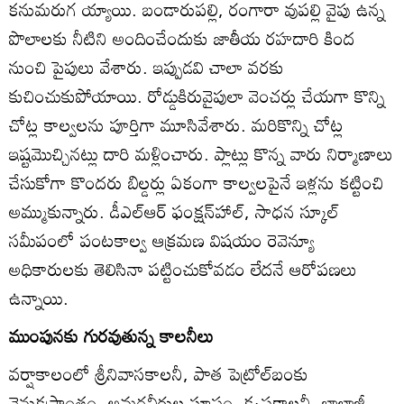
కనుమరుగ య్యాయి. బండారుపల్లి, రంగారా వుపల్లి వైపు ఉన్న
పొలాలకు నీటిని అందించేందుకు జాతీయ రహదారి కింద
నుంచి పైపులు వేశారు. ఇప్పుడవి చాలా వరకు
కుచించుకుపోయాయి. రోడ్డుకిరువైపులా వెంచర్లు చేయగా కొన్ని
చోట్ల కాల్వలను పూర్తిగా మూసివేశారు. మరికొన్ని చోట్ల
ఇష్టమొచ్చినట్లు దారి మళ్లించారు. ప్లాట్లు కొన్న వారు నిర్మాణాలు
చేసుకోగా కొందరు బిల్డర్లు ఏకంగా కాల్వలపైనే ఇళ్లను కట్టించి
అమ్ముకున్నారు. డీఎల్‌ఆర్‌ ఫంక్షన్‌హాల్‌, సాధన స్కూల్‌
సమీపంలో పంటకాల్వ ఆక్రమణ విషయం రెవెన్యూ
అధికారులకు తెలిసినా పట్టించుకోవడం లేదనే ఆరోపణలు
ఉన్నాయి.
ముంపునకు గురవుతున్న కాలనీలు
వర్షాకాలంలో శ్రీనివాసకాలనీ, పాత పెట్రోల్‌బంకు
వెనుకప్రాంతం, అమరవీరుల స్థూపం, కృష్ణకాలనీ, బాలాజీ