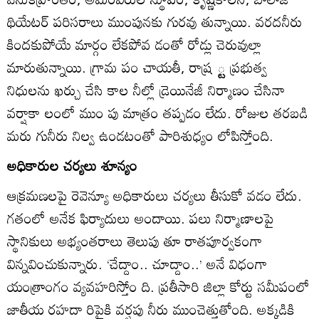
థియేటర్‌ పరిసరాలు ముంపునకు గురవు తున్నాయి. వరదనీరు
కిందకుపోయే మార్గం లేకపోవ డంతో రోడ్లు చెరువుల్లా
మారుతున్నాయి. గ్రామ పం చాయతీ, రాష్ర ్ట ప్రభుత్వ
నిధులను ఖర్చు చేసి కాల నీల్లో డ్రెయినేజీ నిర్మాణం చేసినా
వర్షాకా లంలో ముం పు మాత్రం తప్పడం లేదు. రోజుల తరబడి
మరు గునీరు నిల్వ ఉండటంతో పారిశుధ్యం లోపిస్తోంది.
అధికారుల చర్యలు శూన్యం
ఆక్రమణలపై రెవెన్యూ అధికారులు చర్యలు తీసుకో వడం లేదు.
గతంలో అనేక ఫిర్యాదులు అందాయి. పలు నిర్మాణాలపై
స్థానికులు అభ్యంతరాలు తెలుపు తూ రాతపూర్వకంగా
విన్నవించుకున్నారు. ‘చేద్దాం.. చూద్దాం..’ అనే విధంగా
యంత్రాంగం వ్యవహరిస్తోం ది. ప్రతీసారి జిల్లా కోర్టు సమీపంలో
జాతీయ రహదా రిపైకి వర్షపు నీరు ముంచెత్తుతోంది. అక్కడికి