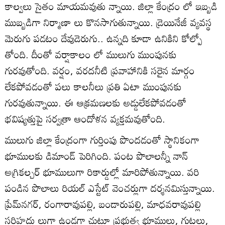
కాల్వలు సైతం మాయమవుతు న్నాయి. జిల్లా కేంద్రం లో ఇబ్బడి
ముబ్బడిగా నిర్మాణా లు కొనసాగుతున్నాయి. డ్రెయినేజీ వ్యవస్థ
మెరుగు పడటం దేవుడెరుగు.. ఉన్నది కూడా ఉనికిని కోల్పో
తోంది. దీంతో వర్షాకాలం లో ములుగు ముంపునకు
గురవుతోంది. వర్షం, వరదనీటి ప్రవాహానికి సరైన మార్గం
లేకపోవడంతో పలు కాలనీలు ప్రతి ఏటా ముంపునకు
గురవుతున్నాయి. ఈ ఆక్రమణలకు అడ్డులేకపోవడంతో
భవిష్యత్తుపై సర్వత్రా ఆందోళన వ్యక్తమవుతోంది.
ములుగు జిల్లా కేంద్రంగా గుర్తింపు పొందడంతో స్థానికంగా
భూములకు డిమాండ్‌ పెరిగింది. పంట పొలాలన్నీ నాన్‌
అగ్రికల్చర్‌ భూములుగా రికార్డుల్లో మారిపోతున్నాయి. వరి
పండిన పొలాలు రియల్‌ ఎస్టేట్‌ వెంచర్లుగా దర్శనమిస్తున్నాయి.
ప్రేమ్‌నగర్‌, రంగారావుపల్లి, బండారుపల్లి, మాధవరావుపల్లి
సరిహద్దు లుగా ఉండగా చుట్టూ ప్రభుత్వ భూములు, గుట్టలు,