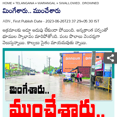
HOME
»
TELANGANA
»
WARANGAL
»
SWALLOWED.. DROWNED
మింగేశారు.. ముంచేశారు
ABN
, First Publish Date - 2023-06-26T23:37:29+05:30 IST
అక్రమాలకు అడ్డూ అదుపు లేకుండా పోయింది. అన్యక్రాంత పర్వంతో
భూముల స్వాభావం మారిపోతోంది. పంట పొలాలు వెంచర్లుగా
వెలుస్తున్నాయి. కాల్వలు సైతం మాయమవుతు న్నాయి.