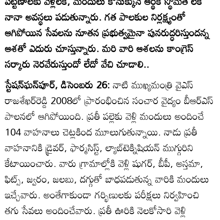
పట్టణాలకు వెళ్లలేక, మందులు కొనుక్కునే ఆర్థిక స్థోమత లేక
నానా అవస్థలు పడుతున్నారు. గత పాలకుల నిర్లక్ష్యంతో
ఆగిపోయిన సేవలను నూతన ప్రభుత్వమైనా పునరుద్ధరిస్తుందన్న
ఆశతో ఎదురు చూస్తున్నారు. మరి వారి ఆశలను కాంగ్రెస్‌
సర్కారు నెరవేరుస్తుందో లేదో వేచి చూడాలి..
స్టేషన్‌ఘన్‌పూర్‌, డిసెంబరు 26:
నాటి ముఖ్యమంత్రి వైఎస్‌
రాజశేఖర్‌రెడ్డి 2008లో ప్రారంభించిన సంచార వైద్యం బీఆర్‌ఎస్‌
పాలనలో ఆగిపోయింది. ప్రతీ పల్లెకు వెళ్లి మందులు అందించే
104 వాహనాలు చెట్లకింద మూలుగుతున్నాయి. నాడు ప్రతీ
వాహనానికి డ్రైవర్‌, ఫార్మసిస్ట్‌, ల్యాబ్‌టెక్నిషియన్‌ ముగ్గురిని
కేటాయించారు. వారు గ్రామాల్లోకి వెళ్లి షుగర్‌, బీపీ, అస్తమా,
ఫిట్స్‌, జ్వరం, జలబు, దగ్గుతో బాధపడుతున్న వారికి మందులు
ఇచ్చేవారు. అంతేగాకుండా గర్భిణులకు పరీక్షలు నిర్వహించి
తగు సేవలు అందించేవారు. ప్రతీ ఊరికి నెలకోసారి వెళ్లి