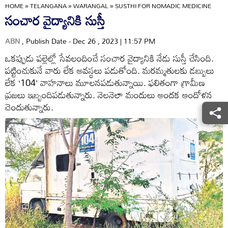
HOME
»
TELANGANA
»
WARANGAL
»
SUSTHI FOR NOMADIC MEDICINE
సంచార వైద్యానికి సుస్తీ
ABN
, Publish Date - Dec 26 , 2023 | 11:57 PM
ఒకప్పుడు పల్లెల్లో సేవలందించే సంచార వైద్యానికి నేడు సుస్తీ చేసింది.
పట్టించుకునే వారు లేక అవస్థలు పడుతోంది. మరమ్మతులకు డబ్బులు
లేక ‘104’ వాహనాలు మూలనపడుతున్నాయి. ఫలితంగా గ్రామీణ
ప్రజలు ఇబ్బందిపడుతున్నారు. నెలనెలా మందులు అందక ఆందోళన
చెందుతున్నారు.