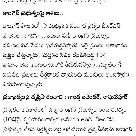
కాంగ్రెస్‌ ప్రభుత్వంపై ఆశలు..
కాంగ్రెస్‌ పాలనలో ప్రారంభమైన సంచార వైద్యం బీఆర్‌ఎస్‌
పాలనలో ఆగిపోగా.. ఇపుడు మళ్లీ కాంగ్రెస్‌ ప్రభుత్వం
వచ్చినందున సేవలు పునరుద్ధరిస్తారని పల్లె ప్రజలు ఆశాభావం
వ్యక్తం చేస్తున్నారు. ప్రస్తుతం సీఎం రేంవత్‌రెడ్డి 104
వాహనాలను అందుబాటులోకి తీసుకువస్తారని, ఎప్పటిలాగే
నిరుపేద ప్రజలకు దీర్ఘకాలిక వ్యాధులకు మందులు అందిస్తారని
ఎదురుచూస్తున్నారు.
ప్రజావైద్యంపై దృష్టిసారించాలి : గాండ్ల దేవేందర్‌, రాఘవపూర్‌
ప్రస్తుతం అధికారంలో ఉన్న కాంగ్రెస్‌ ప్రభుత్వం సంచారవైద్యం
(104)పై దృష్టిసారించాల్సిన అవసరం ఉంది. బీఆర్‌ఎస్‌
ప్రభుత్వం చేసిన నిర్లక్ష్యం వల్ల ఆగిపోయిన వైద్యసేవలను కాంగ్రెస్‌