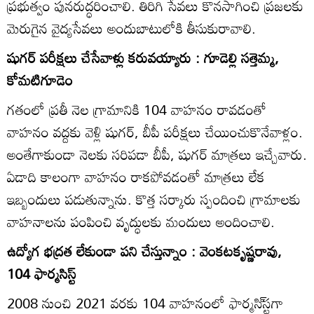
ప్రభుత్వం పునరుద్ధరించాలి. తిరిగి సేవలు కొనసాగించి ప్రజలకు
మెరుగైన వైద్యసేవలు అందుబాటులోకి తీసుకురావాలి.
షుగర్‌ పరీక్షలు చేసేవాళ్లు కరువయ్యారు : గూడెల్లి సత్తెమ్మ,
కోమటిగూడెం
గతంలో ప్రతీ నెల గ్రామానికి 104 వాహనం రావడంతో
వాహనం వద్దకు వెళ్లి షుగర్‌, బీపీ పరీక్షలు చేయించుకొనేవాళ్లం.
అంతేగాకుండా నెలకు సరిపడా బీపీ, షుగర్‌ మాత్రలు ఇచ్చేవారు.
ఏడాది కాలంగా వాహనం రాకపోవడంతో మాత్రలు లేక
ఇబ్బందులు పడుతున్నాను. కొత్త సర్కారు స్పందించి గ్రామాలకు
వాహనాలను పంపించి వృద్ధులకు మందులు అందించాలి.
ఉద్యోగ భద్రత లేకుండా పని చేస్తున్నాం : వెంకటకృష్ణరావు,
104 ఫార్మసిస్ట్‌
2008 నుంచి 2021 వరకు 104 వాహనంలో ఫార్మసి్‌స్టగా