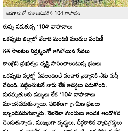
జనగామలో మూలకుపడిన 104 వాహనం
తుప్పు పడుతున్న ‘104’ వాహనాలు
ఒకప్పుడు జిల్లాలో వేలాది మందికి మందుల పంపిణీ
గత పాలకుల నిర్లక్ష్యంతో ఆగిపోయిన సేవలు
కాంగ్రెస్‌ ప్రభుత్వం దృష్టి సారించాలంటున్న ప్రజలు
ఒకప్పుడు పల్లెల్లో సేవలందించే సంచార వైద్యానికి నేడు సుస్తీ
చేసింది. పట్టించుకునే వారు లేక అవస్థలు పడుతోంది.
మరమ్మతులకు డబ్బులు లేక ‘104’ వాహనాలు
మూలనపడుతున్నాయి. ఫలితంగా గ్రామీణ ప్రజలు
ఇబ్బందిపడుతున్నారు. నెలనెలా మందులు అందక ఆందోళన
చెందుతున్నారు. ముఖ్యంగా వృద్ధులు, దీర్థకాలిక వ్యాధిగ్రస్థులు