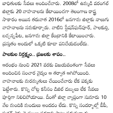
బాధితులకు సేవలు అందించేవారు. 2008లో ఉమ్మడి వరంగల్‌
జిల్లాకు 20 వాహనాలను కేటాయించగా తెలంగాణ రాష్ట్ర
సాకారం అయిన తరువాత 2016లో జనగామ జిల్లాకు నాలుగు
వాహనాలను సమకూర్చారు. వాటిని స్టేషన్‌ఘన్‌పూర్‌, పాలకుర్తి,
బచ్చన్నపేట, జనగామ జిల్లా కేంద్రానికి కేటాయించారు.
ప్రస్తుతం అందులో ఒక్కటి కూడా పనిచేయడంలేదు.
పాలకుల నిర్లక్ష్యం.. ప్రజలకు శాపం..
ఆరంభం నుంచి 2021 వరకు విజయవంతంగా సేవలు
అందించిన సంచార వైద్యం ఆ తర్వాత ఆగిపోయింది.
వాహనాలకు మరమ్మతులు చేయించేవారు లేక పక్కకు
పెట్టేశారు. కొన్ని చోట్ల కనీసం డిజిల్‌ డబ్బులు లేక సేవలు
పూర్తిగా నిలిచిపోయాయి. దీంతో జిల్లా వ్యాప్తంగా సుమారు 10
వేల మందికి మందులు అందడం లేదు. కొన్ని సందర్భాల్లో బీపీ,
షుగర్‌ ఎక్కువై ప్రజలు పడరాని పాట్లు పడుతున్నారు.