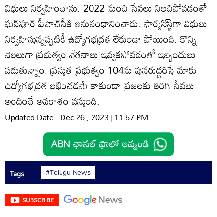
విధులు నిర్వహించాను. 2022 నుంచి సేవలు నిలచిపోవడంతో
ఘన్‌పూర్‌ పీహెచ్‌సీకి అనుసంధానించారు. ఫార్మసి్‌స్టగా విధులు
నిర్వహిస్తున్నప్పటికీ ఉద్యోగభద్రత లేకుండా పోయింది. కొన్ని
నెలలుగా ప్రభుత్వం వేతనాలు ఇవ్వకపోవడంతో ఇబ్బందులు
పడుతున్నాం. ప్రస్తుత ప్రభుత్వం 104ను పునరుద్ధరిస్తే మాకు
ఉద్యోగభద్రత లభించడమే కాకుండా ప్రజలకు తిరిగి సేవలు
అందించే అవకాశం వస్తుంది.
Updated Date - Dec 26 , 2023 | 11:57 PM
#Telugu News
Tags
SUBSCRIBE