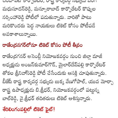
మధుసూదన్‌రెడ్డి, మన్సూరాబాద్‌ కార్పొరేటర్‌ కొప్పుల
నర్సింహారెడ్డి పోటీలో పడుతున్నారు. వారితో పాటు
మరికొందరు పెద్ద నాయకులు టికెట్‌ కోసం పోటీపడే
అవకాశాలున్నాయి.
రాజేంద్రనగర్‌లోనూ టికెట్‌ కోసం పోటీ తీవ్రం
రాజేంద్రగనర్‌ అసెంబ్లీ నియోజకవర్గం నుంచి జిల్లా మాజీ
అధ్యక్షుడు అంజన్‌కుమార్‌గౌడ్‌, మైలార్‌దేవ్‌పల్లి కార్పొరేటర్‌
తోకల శ్రీనివా్‌సరెడ్డి పోటీ చేసేందుకు ఆసక్తి చూపుతున్నారు.
బీజేపీ రాష్ట్ర కార్యవర్గ సభ్యుడు బుక్క వేణగోపాల్‌, యువ మోర్చా
రాష్ట్ర ఉపాధ్యక్షుడు బి.శ్రీధర్‌, నియోజకవర్గంలో పట్టున్న
బాల్‌రెడ్డి, వై.శ్రీధర్‌ తదితరులు టికెట్‌ ఆశిస్తున్నారు.
శేరిలింగంపల్లిలో టికెట్‌ ఫైట్‌!