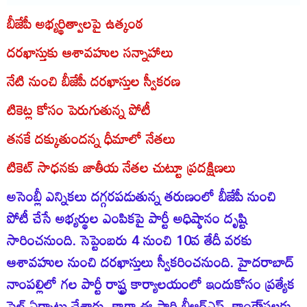
బీజేపీ అభ్యర్థిత్వాలపై ఉత్కంఠ
దరఖాస్తుకు ఆశావహుల సన్నాహాలు
నేటి నుంచి బీజేపీ దరఖాస్తుల స్వీకరణ
టికెట్ల కోసం పెరుగుతున్న పోటీ
తనకే దక్కుతుందన్న ధీమాలో నేతలు
టికెట్‌ సాధనకు జాతీయ నేతల చుట్టూ ప్రదక్షిణలు
అసెంబ్లీ ఎన్నికలు దగ్గరపడుతున్న తరుణంలో బీజేపీ నుంచి
పోటీ చేసే అభ్యర్థుల ఎంపికపై పార్టీ అధిష్ఠానం దృష్టి
సారించనుంది. సెప్టెంబరు 4 నుంచి 10వ తేదీ వరకు
ఆశావహుల నుంచి దరఖాస్తులు స్వీకరించనుంది. హైదరాబాద్‌
నాంపల్లిలో గల పార్టీ రాష్ట్ర కార్యాలయంలో ఇందుకోసం ప్రత్యేక
సెల్‌ ఏర్పాటు చేశారు. కాగా ఈ సారి బీఆర్‌ఎస్‌, కాంగ్రె్‌సలకు