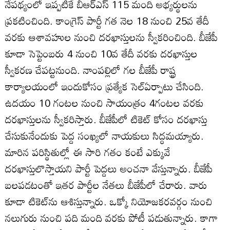
నేపథ్యంలో ఇప్పటికే బీఆర్‌ఎస్‌ 115 మంది అభ్యర్థులను
ప్రకటించింది. కాంగ్రెస్‌ పార్టీ గత నెల 18 నుంచి 25వ తేదీ
వరకు ఆశావహుల నుంచి దరఖాస్తులను స్వీకరించింది. బీజేపీ
కూడా సెప్టెంబరు 4 నుంచి 10వ తేదీ వరకు దరఖాస్తుల
స్వీకరణ చేపట్టనుంది. నాంపల్లిలో గల బీజేపీ రాష్ట్ర
కార్యాలయంలో ఇందుకోసం ప్రత్యేక సెల్‌ఏర్పాటు చేసింది.
ఉదయం 10 గంటల నుంచి సాయంత్రం 4గంటల వరకు
దరఖాస్తులను స్వీకరిస్తారు. బీజేపీలో టికెట్‌ కోసం దరఖాస్తు
చేసుకునేందుకు పెద్ద సంఖ్యలో నాయకులు సిద్ధమయ్యారు.
మారిన పరిస్థితుల్లో ఈ సారి గతం కంటే ఎక్కువే
దరఖాస్తులొస్తాయని పార్టీ పెద్దలు అంచనా వేస్తున్నారు. బీజేపీ
బలపడటంతో ఇతర పార్టీల నేతలు బీజేపీలో చేరారు. వారు
కూడా టికెట్‌ను ఆశిస్తున్నారు. ఒక్కో నియోజకరవర్గం నుంచి
నలుగురు నుంచి పది మంది వరకు పోటీ పడుతున్నారు. కాగా