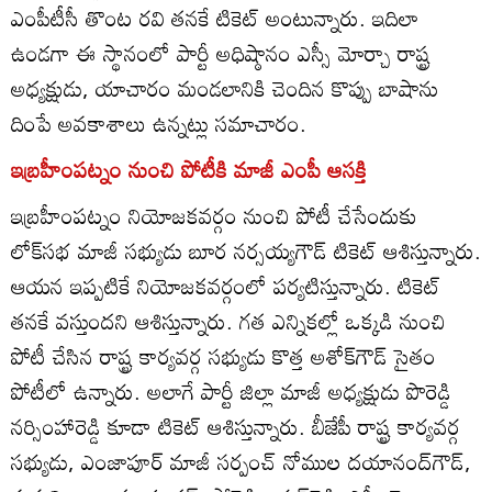
ఎంపీటీసీ తొంట రవి తనకే టికెట్‌ అంటున్నారు. ఇదిలా
ఉండగా ఈ స్థానంలో పార్టీ అధిష్ఠానం ఎస్సీ మోర్చా రాష్ట్ర
అధ్యక్షుడు, యాచారం మండలానికి చెందిన కొప్పు బాషాను
దింపే అవకాశాలు ఉన్నట్లు సమాచారం.
ఇబ్రహీంపట్నం నుంచి పోటీకి మాజీ ఎంపీ ఆసక్తి
ఇబ్రహీంపట్నం నియోజకవర్గం నుంచి పోటీ చేసేందుకు
లోక్‌సభ మాజీ సభ్యుడు బూర నర్సయ్యగౌడ్‌ టికెట్‌ ఆశిస్తున్నారు.
ఆయన ఇప్పటికే నియోజకవర్గంలో పర్యటిస్తున్నారు. టికెట్‌
తనకే వస్తుందని ఆశిస్తున్నారు. గత ఎన్నికల్లో ఒక్కడి నుంచి
పోటీ చేసిన రాష్ట్ర కార్యవర్గ సభ్యుడు కొత్త అశోక్‌గౌడ్‌ సైతం
పోటీలో ఉన్నారు. అలాగే పార్టీ జిల్లా మాజీ అధ్యక్షుడు పొరెడ్డి
నర్సింహారెడ్డి కూడా టికెట్‌ ఆశిస్తున్నారు. బీజేపీ రాష్ట్ర కార్యవర్గ
సభ్యుడు, ఎంజాపూర్‌ మాజీ సర్పంచ్‌ నోముల దయానంద్‌గౌడ్‌,