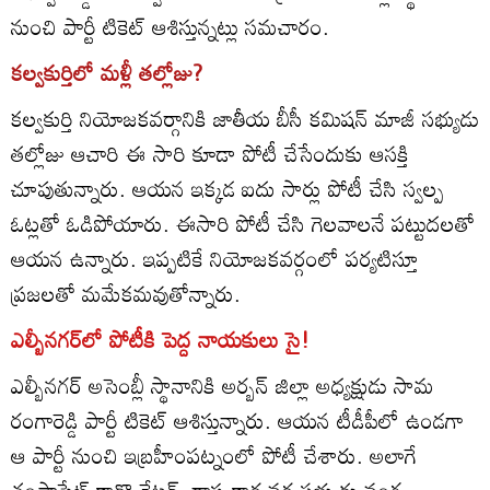
నుంచి పార్టీ టికెట్‌ ఆశిస్తున్నట్లు సమచారం.
కల్వకుర్తిలో మళ్లీ తల్లోజు?
కల్వకుర్తి నియోజకవర్గానికి జాతీయ బీసీ కమిషన్‌ మాజీ సభ్యుడు
తల్లోజు ఆచారి ఈ సారి కూడా పోటీ చేసేందుకు ఆసక్తి
చూపుతున్నారు. ఆయన ఇక్కడ ఐదు సార్లు పోటీ చేసి స్వల్ప
ఓట్లతో ఓడిపోయారు. ఈసారి పోటీ చేసి గెలవాలనే పట్టుదలతో
ఆయన ఉన్నారు. ఇప్పటికే నియోజకవర్గంలో పర్యటిస్తూ
ప్రజలతో మమేకమవుతోన్నారు.
ఎల్బీనగర్‌లో పోటీకి పెద్ద నాయకులు సై!
ఎల్బీనగర్‌ అసెంబ్లీ స్థానానికి అర్బన్‌ జిల్లా అధ్యక్షుడు సామ
రంగారెడ్డి పార్టీ టికెట్‌ ఆశిస్తున్నారు. ఆయన టీడీపీలో ఉండగా
ఆ పార్టీ నుంచి ఇబ్రహీంపట్నంలో పోటీ చేశారు. అలాగే
చంపాపేట్‌ కార్పొరేటర్‌, రాష్ట్ర కార్యవర్గ సభ్యుడు వంగ