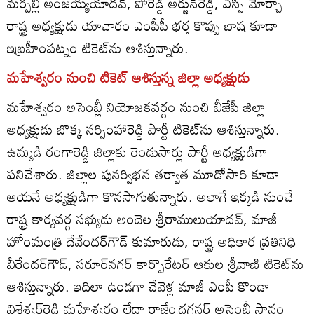
మర్పల్లి అంజయ్యయాదవ్‌, పోరెడ్డి అర్జున్‌రెడ్డి, ఎస్సీ మోర్చా
రాష్ట్ర అధ్యక్షుడు యాచారం ఎంపీపీ భర్త కొప్పు బాష కూడా
ఇబ్రహీంపట్నం టికెట్‌ను ఆశిస్తున్నారు.
మహేశ్వరం నుంచి టికెట్‌ ఆశిస్తున్న జిల్లా అధ్యక్షుడు
మహేశ్వరం అసెంబ్లీ నియోజకవర్గం నుంచి బీజేపీ జిల్లా
అధ్యక్షుడు బొక్క నర్సింహారెడ్డి పార్టీ టికెట్‌ను ఆశిస్తున్నారు.
ఉమ్మడి రంగారెడ్డి జిల్లాకు రెండుసార్లు పార్టీ అధ్యక్షుడిగా
పనిచేశారు. జిల్లాల పునర్విభన తర్వాత మూడోసారి కూడా
ఆయనే అధ్యక్షుడిగా కొనసాగుతున్నారు. అలాగే ఇక్కడి నుంచే
రాష్ట్ర కార్యవర్గ సభ్యుడు అందెల శ్రీరాములుయాదవ్‌, మాజీ
హోంమంత్రి దేవేందర్‌గౌడ్‌ కుమారుడు, రాష్ట్ర అధికార ప్రతినిధి
వీరేందర్‌గౌడ్‌, సరూర్‌నగర్‌ కార్పొరేటర్‌ ఆకుల శ్రీవాణి టికెట్‌ను
ఆశిస్తున్నారు. ఇదిలా ఉండగా చేవెళ్ల మాజీ ఎంపీ కొండా
విశేశ్వర్‌రెడ్డి మహేశ్వరం లేదా రాజేంద్రగనర్‌ అసెంబ్లీ స్థానం