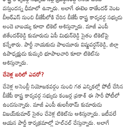
వస్తుందన్న ధీమాలో ఉన్నారు. అలాగే ఈటెల రాజేందర్‌ వెంట
బీఆర్‌ఎస్‌ నుంచి బీజేపీలోకి చేరిన బీజేపీ రాష్ట్ర కార్యవర్గ సభ్యుడు
అందె బాబయ్య కూడా టికెట్‌ ఆశిస్తున్నారు. మాజీ ఎంపీ
జితేందర్‌రెడ్డి కుమారుడు ఏపీ మిథున్‌రెడ్డి సైతం టికెట్‌పై
కన్నేశారు. పార్టీ నాయకుడు పాలమూరు విష్ణువర్ధన్‌రెడ్డి, జిల్లా
ఉపాధ్యక్షుడు కుమ్మరి భూపాలచారి కూడా టికెట్‌ను
ఆశిస్తున్నారు.
చేవెళ్ల బరిలో ఎవరో?
చేవెళ్ల అసెంబ్లీ నియోజకవర్గం నుంచి గత ఎన్నికల్లో పోటీ చేసిన
బీజేపీ రాష్ట్ర కార్యవర్గ సభ్యుడు కంజర్ల ప్రకాశ్‌ ఈ సారీ పోటీలో
ఉండనున్నారు. మాజీ ఎంపీ తులసీరామ్‌ కుమారుడు
విజయ్‌కుమార్‌ సైతం చేవెళ్ల టికెట్‌ను ఆశిస్తున్నారు. ఇటీవలే
ఆయన పార్టీ కార్యక్రమాల్లో హల్‌చల్‌ చేస్తున్నారు. అలాగే