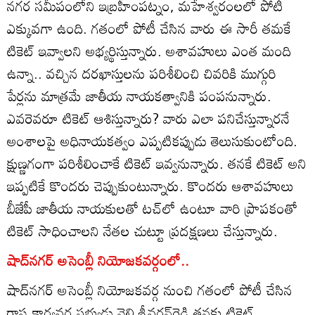
నగర సమీపంలోని ఇబ్రహీంపట్నం, మహేశ్వరంలలో పోటీ
ఎక్కువగా ఉంది. గతంలో పోటీ చేసిన వారు ఈ సారీ తమకే
టికెట్‌ ఇవ్వాలని అభ్యర్థిస్తున్నారు. అశావహులు ఎంత మంది
ఉన్నా.. వచ్చిన దరఖాస్తులను పరిశీలించి చివరికి ముగ్గురి
పేర్లను మాత్రమే జాతీయ నాయకత్వానికి పంపనున్నారు.
ఎవరెవరూ టికెట్‌ ఆశిస్తున్నారు? వారు ఎలా పనిచేస్తున్నారనే
అంశాలపై అధినాయకత్వం ఎప్పటికప్పుడు తెలుసుకుంటోంది.
క్షుణ్ణగంగా పరిశీలించాకే టికెట్‌ ఇవ్వనున్నారు. తనకే టికెట్‌ అని
ఇప్పటికే కొందరు చెప్పుకుంటున్నారు. కొందరు ఆశావహులు
బీజేపీ జాతీయ నాయకులతో టచ్‌లో ఉంటూ వారి ప్రాపకంతో
టికెట్‌ సాధించాలని నేతల చుట్టూ ప్రదక్షణలు చేస్తున్నారు.
షాద్‌నగర్‌ అసెంబ్లీ నియోజకవర్గంలో..
షాద్‌నగర్‌ అసెంబ్లీ నియోజకవర్గ నుంచి గతంలో పోటీ చేసిన
రాష్ట్ర కార్యవర్గ సభ్యుడు నెల్లి శ్రీవర్ధన్‌రెడ్డి తనకు టికెట్‌