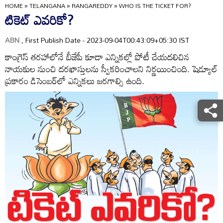
HOME
»
TELANGANA
»
RANGAREDDY
»
WHO IS THE TICKET FOR?
టికెట్‌ ఎవరికో?
ABN
, First Publish Date - 2023-09-04T00:43:09+05:30 IST
కాంగ్రెస్‌ తరహాలోనే బీజేపీ కూడా ఎన్నికల్లో పోటీ చేయదలిచిన
నాయకుల నుంచి దరఖాస్తులను స్వీకరించాలని నిర్ణయించింది. షెడ్యూల్‌
ప్రకారం డిసెంబర్‌లో ఎన్నికలు జరగాల్సి ఉంది.