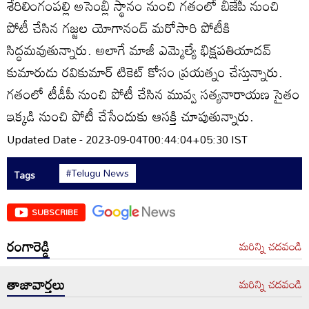
శేరిలింగంపల్లి అసెంబ్లీ స్థానం నుంచి గతంలో బీజేపీ నుంచి
పోటీ చేసిన గజ్జల యోగానంద్‌ మరోసారి పోటీకి
సిద్ధమవుతున్నారు. అలాగే మాజీ ఎమ్మెల్యే భిక్షపతియాదవ్‌
కుమారుడు రవికుమార్‌ టికెట్‌ కోసం ప్రయత్నం చేస్తున్నారు.
గతంలో టీడీపీ నుంచి పోటీ చేసిన మువ్వ సత్యనారాయణ సైతం
ఇక్కడి నుంచి పోటీ చేసేందుకు ఆసక్తి చూపుతున్నారు.
Updated Date - 2023-09-04T00:44:04+05:30 IST
#Telugu News
Tags
SUBSCRIBE
రంగారెడ్డి
మరిన్ని చదవండి
తాజావార్తలు
మరిన్ని చదవండి