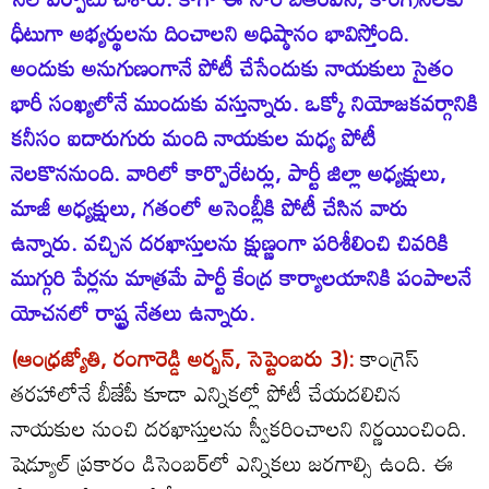
ధీటుగా అభ్యర్థులను దించాలని అధిష్ఠానం భావిస్తోంది.
అందుకు అనుగుణంగానే పోటీ చేసేందుకు నాయకులు సైతం
భారీ సంఖ్యలోనే ముందుకు వస్తున్నారు. ఒక్కో నియోజకవర్గానికి
కనీసం ఐదారుగురు మంది నాయకుల మధ్య పోటీ
నెలకొననుంది. వారిలో కార్పొరేటర్లు, పార్టీ జిల్లా అధ్యక్షులు,
మాజీ అధ్యక్షులు, గతంలో అసెంబ్లీకి పోటీ చేసిన వారు
ఉన్నారు. వచ్చిన దరఖాస్తులను క్షుణ్ణంగా పరిశీలించి చివరికి
ముగ్గురి పేర్లను మాత్రమే పార్టీ కేంద్ర కార్యాలయానికి పంపాలనే
యోచనలో రాష్ట్ర నేతలు ఉన్నారు.
(ఆంధ్రజ్యోతి, రంగారెడ్డి అర్బన్‌, సెప్టెంబరు 3):
కాంగ్రెస్‌
తరహాలోనే బీజేపీ కూడా ఎన్నికల్లో పోటీ చేయదలిచిన
నాయకుల నుంచి దరఖాస్తులను స్వీకరించాలని నిర్ణయించింది.
షెడ్యూల్‌ ప్రకారం డిసెంబర్‌లో ఎన్నికలు జరగాల్సి ఉంది. ఈ