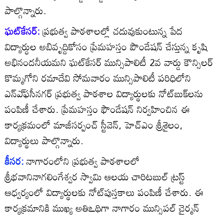
పాల్గొన్నారు.
ఘట్‌కేసర్‌:
ప్రభుత్వ పాఠశాలల్లో చదువుకుంటున్న పేద
విద్యార్ధుల అబివృద్దికోసం ప్రేమహస్తం పౌండేషన్‌ చేస్తున్న కృషి
అభినందనీయమని ఘట్‌కేసర్‌ మున్సిపాలిటీ 2వ వార్డు కౌన్సిలర్‌
కొమ్మగోని రమాదేవి సోమవారం మున్సిపాలిటీ పరిధిలోని
ఎన్‌ఎ్‌ఫసీనగర్‌ ప్రభుత్వ పాఠశాల విద్యార్థులకు నోట్‌బుక్‌లను
పంపిణీ చేశారు. ప్రేమహస్తం ఫౌండేషన్‌ నిర్వహించిన ఈ
కార్యక్రమంలో మాజీసర్పంచ్‌ స్టీవెన్‌, హెచ్‌ఎం శ్రీశైలం,
విద్యార్థులు పాల్గొన్నారు.
కీసర:
నాగారంలోని ప్రభుత్వ పాఠశాలలో
శ్రీభవానినాగలింగేశ్వర స్వామి ఆలయ చారిటబుల్‌ ట్రస్ట్‌
ఆధ్వర్యంలో విద్యార్థులకు నోట్‌పుస్తకాలు పంపిణీ చేశారు. ఈ
కార్యక్రమానికి ముఖ్య అతిఽథిగా నాగారం మున్సిపల్‌ చైర్మన్‌