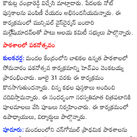
కౌకుట్ల చంద్రారెడ్డి విచ్చేసి మాట్లాడారు. పేదలకు నోట్‌
పుస్తకాలను పంపిణీ చేయడం అభినందనీయమన్నారు. ఈ
కార్యక్రమంలో మున్సిపల్‌ వైస్‌చైర్మన్‌ బండారి
మల్లే్‌షయాదవ్‌లతో పాటు ఆలయ కమిటీ సభ్యులు పాల్గొన్నారు.
పాఠశాలలో పఠనోత్సవం
కులకచర్ల:
మండల కేంద్రంలోని బాలికల ఉన్నత పాఠశాలలో
సోమవారం పఠనోత్సవ కార్యక్రమాన్ని హెచ్‌ఎం వెంకటయ్య
ప్రారంభించారు. జూలై 31 వరకు ఈ కార్యక్రమం
కొనసాగుతుందన్నారు. చిన్న కథల పుస్తకాలు అందించి
చదివిస్తామన్నారు. ఈ సందర్భంగా సరస్వతిమాత చిత్రపటానికి
పూలమాలలు వేసి పూజలు నిర్వహించారు. ఈ కార్యక్రమంలో
ఉపాధ్యాయులు, విద్యార్థులు పాల్గొన్నారు.
పూడూరు:
మండలంలోని చన్‌గోముల్‌ ప్రాథమిక పాఠశాలను