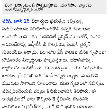
పరిగి: విద్యార్థినులకు పాఠ్యపుస్తకాలు, యూనీఫాం, బ్యాగులు
అందజేస్తున్న చైర్మన్‌ అశోక్‌
పరిగి, జూన్‌ 26:
విద్యార్థులు ప్రభుత్వం కల్పిస్తున్న
సదుపాయాలను వినియోగించుకొని ఉన్నత శిఖరాలను
అందుకోవాలని పరిగి మునిసిపల్‌ చైర్మన్‌ ఎం.అశోక్‌, ఎంపీపీ
అరవింద్‌రావు, జడ్పీటీసీ బి.హరిప్రియ, ఏఎంసీ చైర్మన్‌
సురేందర్‌లు అన్నారు. పరిగిలోని బీసీ బాలికల వసతి గృహంలో
సోమవారం విద్యార్థులకు పాఠ్యపుస్తకాలు, యూనిఫామ్స్‌,
బ్యాగులను అందజేశారు. ఈ సందర్భంగా వారు మాట్లాడుతూ..
బాలికలు ప్రాథమిక దశ నుంచే ఉన్నత లక్ష్యాలు ఎంచుకొని
ముందుకు సాగాలని సూచించారు. వసతి గృహంలో సమస్యలు
పరిష్కరించేందుకు చర్యలు తీసుకుంటామని తెలిపారు. ఈ
కార్యక్రమంలో వార్డు కౌన్సిలర్‌ జె.శ్రీనివాస్‌, బీఆర్‌ఎస్‌
నాయకులు బి.ప్రవీణ్‌రెడ్డి, వార్డెన్‌ బి.చంద్రకళ తదితరులు