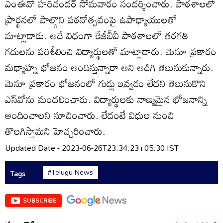
ఎంఈవో హరిచందర్‌ సోమవారం సందర్శించారు. పాఠశాలలో
ప్రార్థనలో పాల్గొని పఠనోత్సవంపై ఉపాధ్యాయులతో
మాట్లాడారు. అదే విధంగా కేజీబీవీ పాఠశాలలో తరగతి
గదులను పరిశీలించి విద్యార్థులతో మాట్లాడారు. మెనూ ప్రకారం
మధ్యాహ్న భోజనం అందిస్తున్నారా అని అడిగి తెలుసుకున్నారు.
మెనూ ప్రకారం భోజనంలో గుడ్లు ఇవ్వడం లేదని తెలుసుకొని
ఎస్‌వోను మందలించారు. విద్యార్థులకు నాణ్యమైన భోజనాన్ని
అందించాలని సూచించారు. లేదంటే విధుల నుంచి
తొలగిస్తామని హెచ్చరించారు.
Updated Date - 2023-06-26T23:34:23+05:30 IST
#Telugu News
Tags
SUBSCRIBE