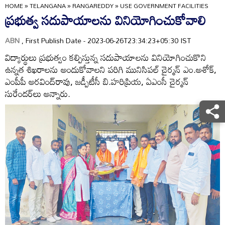
HOME
»
TELANGANA
»
RANGAREDDY
»
USE GOVERNMENT FACILITIES
ప్రభుత్వ సదుపాయాలను వినియోగించుకోవాలి
ABN
, First Publish Date - 2023-06-26T23:34:23+05:30 IST
విద్యార్థులు ప్రభుత్వం కల్పిస్తున్న సదుపాయాలను వినియోగించుకొని
ఉన్నత శిఖరాలను అందుకోవాలని పరిగి మునిసిపల్‌ చైర్మన్‌ ఎం.అశోక్‌,
ఎంపీపీ అరవింద్‌రావు, జడ్పీటీసీ బి.హరిప్రియ, ఏఎంసీ చైర్మన్‌
సురేందర్‌లు అన్నారు.