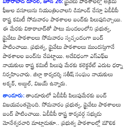
వికారాబాద్‌ రూరల్‌, జూన్‌ 26:
ప్రైవేటు పాఠశాలల్లో అక్రమ
ఫీజుల వసూలును నియంత్రించాలని డిమాండ్‌ చేస్తూ ఏబీవీపీ
రాష్ట్ర కమిటీ సోమవారం పాఠశాలల బంద్‌కు పిలుపునిచ్చాయి.
ఈ మేరకు వికారాబాద్‌తో పాటు మండలంలోని ప్రభుత్వ,
ప్రైవేటు పాఠశాలలు సోమవారం స్వచ్ఛందంగా బంద్‌
పాటించాయి. ప్రభుత్వ, ప్రైవేటు పాఠశాలలు ముందస్తుగానే
పాఠశాలల బంద్‌ను చేపట్టాయి. అదేవిధంగా ఎస్‌ఎఫ్‌ఐ
నాయకులు రాష్ట్ర కమిటీ పిలుపు మేరకు కలెక్టరేట్‌ ఎదుట ధర్నా
నిర్వహించారు. జిల్లా కార్యదర్శి సతీష్‌ సంఘం నాయకులు
అక్బర్‌, అబ్దుల్‌, విజయ్‌ ఉన్నారు.
తాండూరు:
తాండూరులో ఏబీవీపీ పిలుపుమేరకు బంద్‌
విజయవంతమైంది. సోమవారం ప్రభుత్వ, ప్రైవేటు పాఠశాలలు
బంద్‌ పాటించాయి. ఏబీవీపీ రాష్ట్ర కార్యవర్గ సభ్యుడు
మోనేశ్వరచారి మాట్లాడుతూ.. ప్రభుత్వ పాఠశాలల్లో మౌలిక