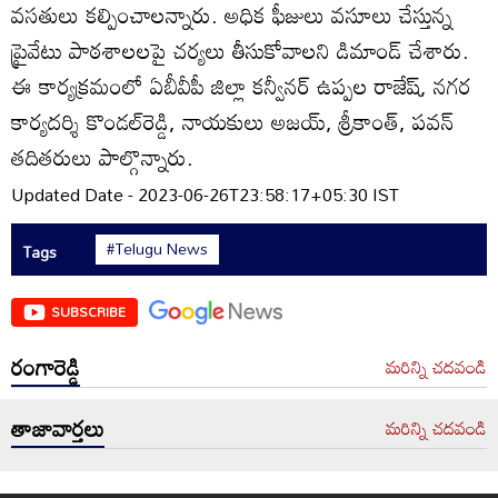
వసతులు కల్పించాలన్నారు. అధిక ఫీజులు వసూలు చేస్తున్న
ప్రైవేటు పాఠశాలలపై చర్యలు తీసుకోవాలని డిమాండ్‌ చేశారు.
ఈ కార్యక్రమంలో ఏబీవీపీ జిల్లా కన్వీనర్‌ ఉప్పల రాజేష్‌, నగర
కార్యదర్శి కొండల్‌రెడ్డి, నాయకులు అజయ్‌, శ్రీకాంత్‌, పవన్‌
తదితరులు పాల్గొన్నారు.
Updated Date - 2023-06-26T23:58:17+05:30 IST
#Telugu News
Tags
SUBSCRIBE
రంగారెడ్డి
మరిన్ని చదవండి
తాజావార్తలు
మరిన్ని చదవండి