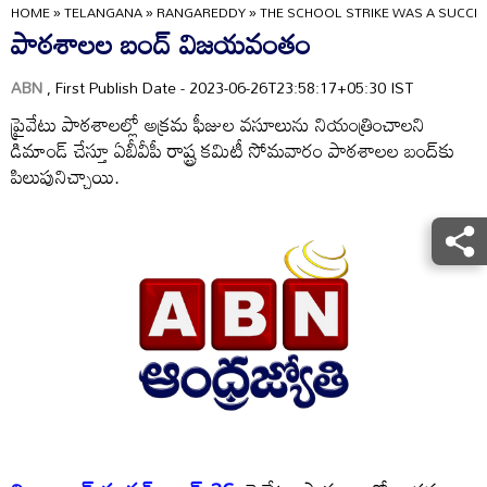
HOME
»
TELANGANA
»
RANGAREDDY
»
THE SCHOOL STRIKE WAS A SUCCE
పాఠశాలల బంద్‌ విజయవంతం
ABN
, First Publish Date - 2023-06-26T23:58:17+05:30 IST
ప్రైవేటు పాఠశాలల్లో అక్రమ ఫీజుల వసూలును నియంత్రించాలని
డిమాండ్‌ చేస్తూ ఏబీవీపీ రాష్ట్ర కమిటీ సోమవారం పాఠశాలల బంద్‌కు
పిలుపునిచ్చాయి.