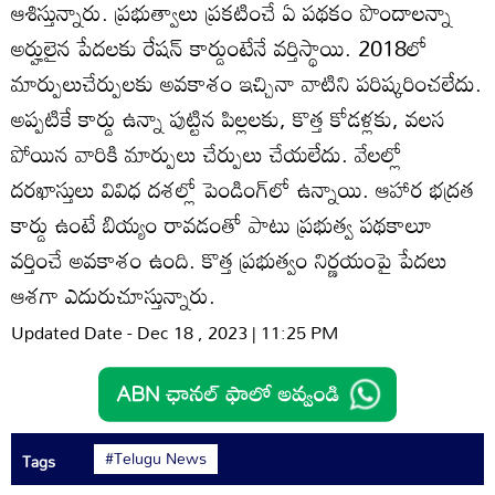
ఆశిస్తున్నారు. ప్రభుత్వాలు ప్రకటించే ఏ పథకం పొందాలన్నా
అర్హులైన పేదలకు రేషన్‌ కార్డుంటేనే వర్తిస్థాయి. 2018లో
మార్పులుచేర్పులకు అవకాశం ఇచ్చినా వాటిని పరిష్కరించలేదు.
అప్పటికే కార్డు ఉన్నా పుట్టిన పిల్లలకు, కొత్త కోడళ్లకు, వలస
పోయిన వారికి మార్పులు చేర్పులు చేయలేదు. వేలల్లో
దరఖాస్తులు వివిధ దశల్లో పెండింగ్‌లో ఉన్నాయి. ఆహార భద్రత
కార్డు ఉంటే బియ్యం రావడంతో పాటు ప్రభుత్వ పథకాలూ
వర్తించే అవకాశం ఉంది. కొత్త ప్రభుత్వం నిర్ణయంపై పేదలు
ఆశగా ఎదురుచూస్తున్నారు.
Updated Date - Dec 18 , 2023 | 11:25 PM
#Telugu News
Tags