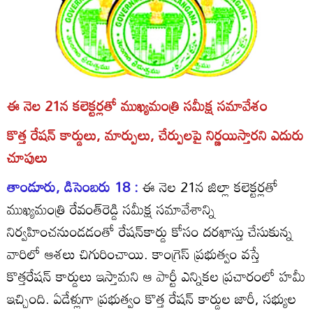
ఈ నెల 21న కలెక్టర్లతో ముఖ్యమంత్రి సమీక్ష సమావేశం
కొత్త రేషన్‌ కార్డులు, మార్పులు, చేర్పులపై నిర్ణయిస్తారని ఎదురు
చూపులు
తాండూరు, డిసెంబరు 18 :
ఈ నెల 21న జిల్లా కలెక్టర్లతో
ముఖ్యమంత్రి రేవంత్‌రెడ్డి సమీక్ష సమావేశాన్ని
నిర్వహించనుండడంతో రేషన్‌కార్డు కోసం దరఖాస్తు చేసుకున్న
వారిలో ఆశలు చిగురించాయి. కాంగ్రెస్‌ ప్రభుత్వం వస్తే
కొత్తరేషన్‌ కార్డులు ఇస్తామని ఆ పార్టీ ఎన్నికల ప్రచారంలో హమీ
ఇచ్చింది. ఏడేళ్లుగా ప్రభుత్వం కొత్త రేషన్‌ కార్డుల జారీ, సభ్యుల