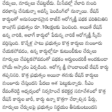
చేర్పులు, మార్పులు చేపట్టలేదు. మీసేవల్లో వేలాది మంది
దరఖాస్తు చేసుకున్నా అవన్నీ పెండింగ్‌లో నున్నాయి. రేషన్‌
కార్డులతో అనుసంధానమైన రాజీవ్‌ ఆరోగ్యశ్రీ పథక పరితిమితిని
కాంగ్రెస్‌ ప్రభుత్వం రూ.10లక్షలకు పెంచింది. అయితే రేషన్‌
ఉన్న వారికి, అలాగే కార్డులో పేరున్న వారికే ఆరోగ్యశ్రీ స్కీమ్‌
వర్తిస్తుంది. కొన్నేళ్ల పాటు ప్రభుత్వం కొత్త కార్డులు మంజూరు
చేయకపోవడం, ఉన్న కార్డుల్లోనూ కుటుంబీకుల చేర్పులు
మార్పులు చేపట్టకపోవడంతో పథకం అర్హులందరికీ అందకుండా
పోయే ఆస్కారం ఏర్పడింది. ఆరోగ్య శ్రీ పొందాలంటే రేషన్‌ కార్డు
తప్పనిసరి. కొత్త ప్రభుత్వం అయినా తమకు రేషన్‌ కార్డులు
మంజూరు చేస్తుందని పేదలు ఆశ పెట్టుకున్నారు. సీఎం
రేవంత్‌రెడ్డి ఆధ్వర్యంలో నిర్వహించే కలెక్టర్ల సమావేశంలో కొత్త
రేషన్‌ కార్డుల జారీ, కార్డు ఉన్నా కొత్తగా చేర్చాల్సిన పేర్లు,
మార్పులు చేర్పులపై ప్రభుత్వం నిర్ణయం తీసుకుంటుందని