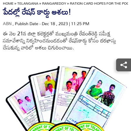
HOME
»
TELANGANA
»
RANGAREDDY
»
RATION CARD HOPES FOR THE POO
పేదల్లో రేషన్‌ కార్డు ఆశలు!
ABN
, Publish Date - Dec 18 , 2023 | 11:25 PM
ఈ నెల 21న జిల్లా కలెక్టర్లతో ముఖ్యమంత్రి రేవంత్‌రెడ్డి సమీక్ష
సమావేశాన్ని నిర్వహించనుండడంతో రేషన్‌కార్డు కోసం దరఖాస్తు
చేసుకున్న వారిలో ఆశలు చిగురించాయి.