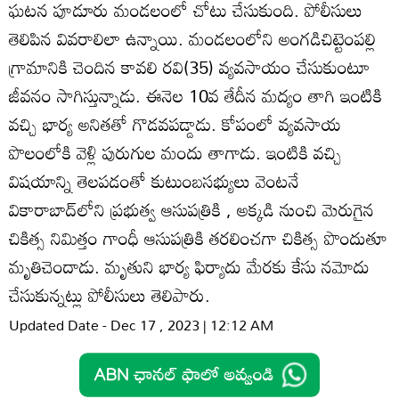
ఘటన పూడూరు మండలంలో చోటు చేసుకుంది. పోలీసులు
తెలిపిన వివరాలిలా ఉన్నాయి. మండలంలోని అంగడిచిట్టెంపల్లి
గ్రామానికి చెందిన కావలి రవి(35) వ్యవసాయం చేసుకుంటూ
జీవనం సాగిస్తున్నాడు. ఈనెల 10వ తేదీన మద్యం తాగి ఇంటికి
వచ్చి భార్య అనితతో గొడవపడ్డాడు. కోపంలో వ్యవసాయ
పొలంలోకి వెళ్లి పురుగుల మందు తాగాడు. ఇంటికి వచ్చి
విషయాన్ని తెలపడంతో కుటుంబసభ్యులు వెంటనే
వికారాబాద్‌లోని ప్రభుత్వ ఆసుపత్రికి , అక్కడి నుంచి మెరుగైన
చికిత్స నిమిత్తం గాంధీ ఆసుపత్రికి తరలించగా చికిత్స పొందుతూ
మృతిచెందాడు. మృతుని భార్య ఫిర్యాదు మేరకు కేసు నమోదు
చేసుకున్నట్లు పోలీసులు తెలిపారు.
Updated Date - Dec 17 , 2023 | 12:12 AM