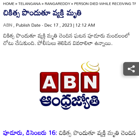
HOME
»
TELANGANA
»
RANGAREDDY
»
PERSON DIED WHILE RECEIVING T
చికిత్స పొందుతూ వ్యక్తి మృతి
ABN
, Publish Date - Dec 17 , 2023 | 12:12 AM
చికిత్స పొందుతూ వ్యక్తి మృతి చెందిన ఘటన పూడూరు మండలంలో
చోటు చేసుకుంది. పోలీసులు తెలిపిన వివరాలిలా ఉన్నాయి.
పూడూరు, డిసెంబరు 16:
చికిత్స పొందుతూ వ్యక్తి మృతి చెందిన