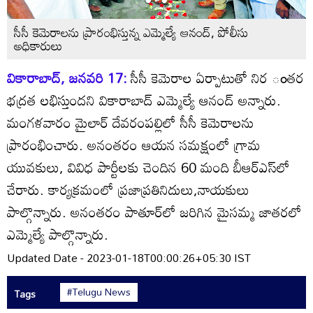
సీసీ కెమెరాలను ప్రారంభిస్తున్న ఎమ్మెల్యే ఆనంద్‌, పోలీసు
అధికారులు
వికారాబాద్‌, జనవరి 17:
సీసీ కెమెరాల ఏర్పాటుతో నిర ంతర
భద్రత లభిస్తుందని వికారాబాద్‌ ఎమ్మెల్యే ఆనంద్‌ అన్నారు.
మంగళవారం మైలార్‌ దేవరంపల్లిలో సీసీ కెమెరాలను
ప్రారంభించారు. అనంతరం ఆయన సమక్షంలో గ్రామ
యువకులు, వివిధ పార్టీలకు చెందిన 60 మంది బీఆర్‌ఎస్‌లో
చేరారు. కార్యక్రమంలో ప్రజాప్రతినిదులు,నాయకులు
పాల్గొన్నారు. అనంతరం పాతూర్‌లో జరిగిన మైసమ్మ జాతరలో
ఎమ్మెల్యే పాల్గొన్నారు.
Updated Date - 2023-01-18T00:00:26+05:30 IST
#Telugu News
Tags