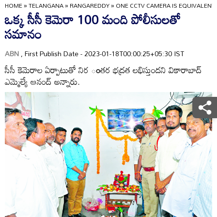
HOME
»
TELANGANA
»
RANGAREDDY
»
ONE CCTV CAMERA IS EQUIVALENT
ఒక్క సీసీ కెమెరా 100 మంది పోలీసులతో
సమానం
ABN
, First Publish Date - 2023-01-18T00:00:25+05:30 IST
సీసీ కెమెరాల ఏర్పాటుతో నిర ంతర భద్రత లభిస్తుందని వికారాబాద్‌
ఎమ్మెల్యే ఆనంద్‌ అన్నారు.