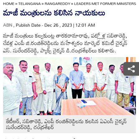
HOME
»
TELANGANA
»
RANGAREDDY
»
LEADERS MET FORMER MINISTERS
మాజీ మంత్రులను కలిసిన నాయకులు
ABN
, Publish Date - Dec 26 , 2023 | 12:01 AM
మాజీ మంత్రులు కల్వకుంట్ల తారకరామారావు, పట్ల్లోళ్ల సబితారెడ్డి,
చేవళ్ల ఎంపీ జి.రంజిత్‌రెడ్డిలను మహేశ్వరం మార్కెట్‌ కమిటీ చైర్మన్‌
ఎస్‌. సురేందర్‌రెడ్డి, ప్యాక్స్‌ చైర్మన్‌ డి.చంద్రశేఖర్‌లు కలిశారు.
కేటీఆర్‌, సబితారెడ్డి, ఎంపీ రంజిత్‌రెడ్డిలను కలసిన ఏఎంసీ చైర్మన్‌
సురేందర్‌రెడ్డి, చంద్రశేఖర్‌