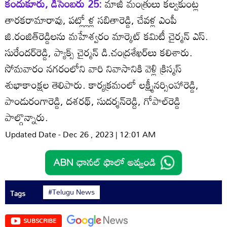
కందుకూరు, డిసెంబరు 25:
మాజీ మంత్రులు కల్వకుంట్ల
తారకరామారావు, పట్ల్లోళ్ల సబితారెడ్డి, చేవళ్ల ఎంపీ
జి.రంజిత్‌రెడ్డిలను మహేశ్వరం మార్కెట్‌ కమిటీ చైర్మన్‌ ఎస్‌.
సురేందర్‌రెడ్డి, ప్యాక్స్‌ చైర్మన్‌ డి.చంద్రశేఖర్‌లు కలిశారు.
సోమవారం నగరంలోని వారి నివాసానికి వెళ్లి క్రిస్మస్‌
శుభాకాంక్షల తెలిపారు. కార్యక్రమంలో లక్ష్మీనర్సింహారెడ్డి,
పాండురంగారెడ్డి, దశరథ్‌, సుదర్శన్‌రెడ్ది, గోపాల్‌రెడ్డి
పాల్గొన్నారు.
Updated Date - Dec 26 , 2023 | 12:01 AM
#Telugu News
Tags
SUBSCRIBE