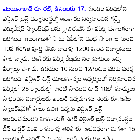
మొయినాబాద్‌ రూ రల్‌, డిసెంబరు 17:
మండల పరిధిలోని
ఎన్టీఆర్‌ ట్రస్ట్‌ విద్యాసంస్థల్లో ఆదివారం నిర్వహించిన గర్ల్స్‌
ఎడ్యుకేషన్‌ స్కాలర్‌షిప్‌ టెసు ్ట(జీఈఎ్‌స టీ) పరీక్ష ప్రశాంతంగా
జరిగింది. తెలంగాణతో పాటు ఏపీలోని వివిధ ప్రాంతాల నుంచి
10వ తరగతి పూర్తి చేసిన దాదాపు 1200 మంది విద్యార్థినులు
పాలొన్నారు. ఈమేరకు పరీక్ష కేంద్రం నిర్వాహకులు అన్ని
ఏర్పాట్లు చేశారు. ఉదయం 10 నుంచి 12గంటల వరకు పరీక్ష
జరిగింది. ఎన్టీఆర్‌ ట్రస్ట్‌ యాజమాన్యం ఆధ్వర్యంలో నిర్వహించిన
పరీక్షలో 25 ర్యాంకుల్లో మెరిట్‌ సాధించి టాప్‌ 10లో మార్కులు
సాధించిన విద్యార్థులకు ఇంటర్‌ విద్యకుగాను నెలకు రూ.5వేల
స్కాలర్‌షి్‌పతో పాటు ఉచిత విద్యను ఎన్టీఆర్‌ ట్రస్ట్‌
అందించనుందని హిమాయత్‌ నగర్‌ ఎన్టీఆర్‌ ట్రస్ట్‌ విద్యాసంస్థల
డీన్‌ డాక్టర్‌ ఎంవీ రామరావు తెలిపారు. అదేవిధంగా మిగతా 15
ర్యాంకుల్లో మెరిట్‌ సాధించిన వారికి నెలకు రూ.3వేల