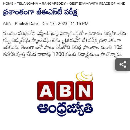
HOME
»
TELANGANA
»
RANGAREDDY
»
GEST EXAM WITH PEACE OF MIND
ప్రశాంతంగా జీఈఎస్‌టీ పరీక్ష
ABN
, Publish Date - Dec 17 , 2023 | 11:15 PM
మండల పరిధిలోని ఎన్టీఆర్‌ ట్రస్ట్‌ విద్యాసంస్థల్లో ఆదివారం నిర్వహించిన
గర్ల్స్‌ ఎడ్యుకేషన్‌ స్కాలర్‌షిప్‌ టెసు ్ట(జీఈఎ్‌స టీ) పరీక్ష ప్రశాంతంగా
జరిగింది. తెలంగాణతో పాటు ఏపీలోని వివిధ ప్రాంతాల నుంచి 10వ
తరగతి పూర్తి చేసిన దాదాపు 1200 మంది విద్యార్థినులు పాలొన్నారు.