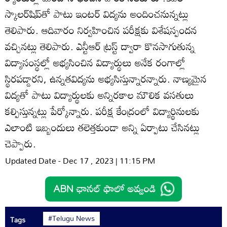
స్కాలర్‌షిప్‌తో పాటు ఇంటర్‌ విద్యను అందించనున్నట్లు
తెలిపారు. ఆదివారం నిర్వహించిన పరీక్షకు విశేషస్పందన
వచ్చినట్లు తెలిపారు. ఎన్టీఆర్‌ ట్రస్ట్‌ ద్వారా కొనసాగుతున్న
విద్యాసంస్థల్లో అభ్యసించిన విద్యార్థులు అనేక రంగాల్లో
స్థిరపడ్డారని, ఉన్నతవిద్యను అభ్యసిస్తున్నారన్నారు. నాణ్యమైన
విద్యతో పాటు విద్యార్థులకు అన్నిరకాల మౌలిక వసతులు
కల్పిస్తున్నట్లు పేర్కోన్నారు. పరీక్ష కేంద్రంలో విద్యార్థినులకు
ఎలాంటి ఇబ్బందులు తలెత్తకుండా అన్ని ఏర్పాటు చేసినట్లు
చెప్పారు.
Updated Date - Dec 17 , 2023 | 11:15 PM
#Telugu News
Tags