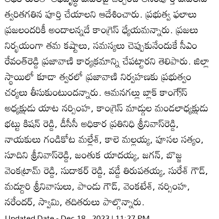
త్వరితగతిన పూర్తి చేయాలని ఆదేశించారు. ప్రభుత్వ ఫలాలు
ప్రజలందరికీ అందాలన్నదే కాంగ్రెస్‌ ధ్యేయమన్నారు. ప్రజలు
నిర్భయంగా తమ కష్టాలు, సమస్యలు చెప్పుకునేందుకే సీఎం
రేవంత్‌రెడ్డి ప్రజావాణి కార్యక్రమాన్ని చేపట్టారని తెలిపారు. జిల్లా
స్థాయిలో కూడా త్వరలో ప్రజావాణి నిర్వహణకు ప్రభుత్వం
చర్యలు తీసుకుంటుందన్నారు. ఆమనగల్లు బ్లాక్‌ కాంగ్రె్‌స్‌
అధ్యక్షుడు యాట నర్సింహ, కాంగ్రెస్‌ మాడ్గుల మండలాధ్యక్షుడు
భట్టు కిషన్‌ రెడ్డి, డీసీసీ అధికార ప్రతినిధి శ్రీనివాస్‌రెడ్డి,
నాయకులు గండికోట మల్లేశ్‌, కాలె మల్లయ్య, పూసల సత్యం,
సూదిని శ్రీనివాస్‌రెడ్డి, జంతుక యాదయ్య, జగన్‌, బొజ్జ
వెంకట్రామ్‌ రెడ్డి, సుదాకర్‌ రెడ్డి, వడ్డే తిరుపతయ్య, సురేశ్‌ గౌడ్‌,
మద్దూరి శ్రీనివాసులు, పాండు గౌడ్‌, వెంకటేశ్‌, నర్సింహ,
నరేందర్‌, స్వామి, తదితరులు పాల్గొన్నారు.
Updated Date - Dec 18 , 2023 | 11:27 PM