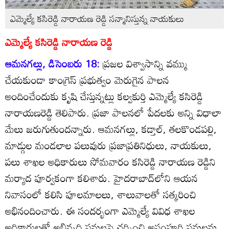
ఎమ్మెల్యే కసిరెడ్డి నారాయణ రెడ్డి సన్మానిస్తున్న నాయకులు
ఎమ్మెల్యే కసిరెడ్డి నారాయణ రెడ్డి
ఆమనగల్లు, డిసెంబరు 18:
ప్రజల విశ్వాసాన్ని వమ్ము
చేయకుండా కాంగ్రెస్‌ ప్రభుత్వం మెరుగైన పాలన
అందించేందుకు కృషి చేస్తున్నట్లు కల్వకుర్తి ఎమ్మెల్యే కసిరెడ్డి
నారాయణరెడ్డి తెలిపారు. ప్రజా పాలనలో పేదలకు అన్ని విధాలా
మేలు జరుగుతుందన్నారు. ఆమనగల్లు, కడ్తాల్‌, తలకొండపల్లి,
మాడ్గుల మండలాల పలువురు ప్రజాప్రతినిధులు, నాయకులు,
పలు శాఖల అధికారులు సోమవారం కసిరెడ్డి నారాయణ రెడ్డిని
మర్యాద పూర్వకంగా కలిశారు. హైదరాబాద్‌లోని ఆయన
నివాసంలో కలిసి పూలమాలలు, శాలువాలతో సత్కరించి
అభినందించారు. ఈ సందర్భంగా ఎమ్మెల్యే వివిధ శాఖల
అధికారులతో అభివృద్ధి పనులపై చర్చించి అసంపూర్తి పనులను