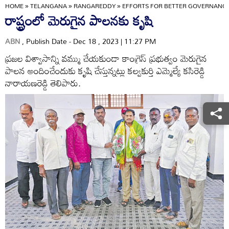
HOME
»
TELANGANA
»
RANGAREDDY
»
EFFORTS FOR BETTER GOVERNANCE 
రాష్ట్రంలో మెరుగైన పాలనకు కృషి
ABN
, Publish Date - Dec 18 , 2023 | 11:27 PM
ప్రజల విశ్వాసాన్ని వమ్ము చేయకుండా కాంగ్రెస్‌ ప్రభుత్వం మెరుగైన
పాలన అందించేందుకు కృషి చేస్తున్నట్లు కల్వకుర్తి ఎమ్మెల్యే కసిరెడ్డి
నారాయణరెడ్డి తెలిపారు.