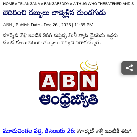
HOME
»
TELANGANA
»
RANGAREDDY
»
A THUG WHO THREATENED AND ST
బెదిరించి డబ్బులు లాక్కెళ్లిన దుండగుడు
ABN
, Publish Date - Dec 26 , 2023 | 11:59 PM
మార్కెట్‌ వెళ్లి ఇంటికి తిరిగి వస్తున్న మినీ వ్యాన్‌ డ్రైవర్‌ను ఇద్దరు
దుండుగలు బెదిరించి డబ్బులు లాక్కుని పరారయ్యారు.
మూడుచింతల పల్లి, డిసెంబరు 26:
మార్కెట్‌ వెళ్లి ఇంటికి తిరిగి