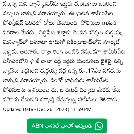
వస్తున్న మినీ వ్యాన్‌ డ్రైవర్‌ను ఇద్దరు దుండుగలు బెదిరించి
డబ్బులు లాక్కుని పరారయ్యారు. ఈ ఘటన శామీర్‌పేట
పోలీస్టేషన్‌ పరిధిలో చోటు చేసుకుంది. పోలీసులు తెలిపిన
వివరాల మేరకు.. సిద్దిపేట జిల్లాకు చెందిన బొక్కల దుర్గయ్య
మినీవ్యాన్‌లో టమాటా లోడుతో సికింద్రాబాద్‌లోని మార్కెట్‌
వెళ్లాడు. ఆదివారం రాత్రి తిరిగి ఇంటికి వస్తుండగా శామీర్‌పేట
సమీపంలోని ఫౌజీ దాబా వద్ద ఇద్దరు దుండగులు బైక్‌పై వచ్చి
వ్యాన్‌ను అడ్డగించి దుర్గయ్య వద్ద ఉన్న రూ.17వేల నగదును
లాక్కుని పరారయ్యారు. దీంతో బాధితుడు శామీర్‌పేట
పోలీసులను ఆశ్రయించాడు. బాధితుడి ఫిర్యాదు మేరకు కేసు
నమోదు చేసుకుని దర్యాప్తు చేస్తున్నట్లు పోలీసులు తెలిపారు.
Updated Date - Dec 26 , 2023 | 11:59 PM