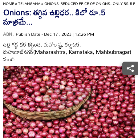
HOME
»
TELANGANA
»
ONIONS: REDUCED PRICE OF ONIONS.. ONLY RS. 5 PER
Onions: తగ్గిన ఉల్లిధర.. కిలో రూ.5
మాత్రమే...
ABN
, Publish Date - Dec 17 , 2023 | 12:26 PM
ఉల్లి గడ్డ ధర తగ్గింది. మహారాష్ట్ర, కర్ణాటక,
మహబూబ్‌నగర్‌(Maharashtra, Karnataka, Mahbubnagar)
నుంచి