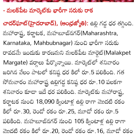
- మలక్‌పేట మార్కెట్‌కు భారీగా సరుకు రాక
చాదర్‌ఘాట్‌(హైదరాబాద్), (ఆంధ్రజ్యోతి):
ఉల్లి గడ్డ ధర తగ్గింది.
మహారాష్ట్ర, కర్ణాటక, మహబూబ్‌నగర్‌(Maharashtra,
Karnataka, Mahbubnagar) నుంచి భారీగా సరుకు
రావడమే ఇందుకు కారణమని మలక్‌పేట మార్గెట్‌(Malakpet
Margate) వర్గాలు పేర్కొన్నాయి. మార్కెట్‌లో శనివారం
జరిగిన వేలం పాటలో కనిష్ఠ ధర కిలో రూ.5 పలికింది. గత
సోమవారం మహారాష్ట్ర ఉల్లిగడ్డ కనిష్ఠ ధర రూ.10 పలకగా
శనివారం కూడా ఇదే ధర పలికింది. మార్కెట్‌కు మహారాష్ట్ర,
కర్ణాటక నుంచి 18,090 క్వింటాళ్ల ఉల్లి రాగా మొదటి రకం
కిలో రూ.30, రెండో రకం రూ.25, మూడో రకం రూ.5
పలికింది. మహబూబ్‌నగర్‌ నుంచి 105 క్వింటాళ్ల ఉల్లి రాగా
మొదటి రకం కిలో రూ.20, రెండో రకం రూ.16, మూడో రకం