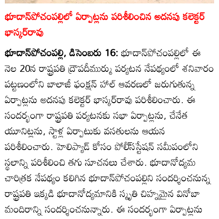
భూదాన్‌పోచంపల్లిలో ఏర్పాట్లను పరిశీలించిన అదనపు కలెక్టర్‌
భాస్కర్‌రావు
భూదాన్‌పోచంపల్లి, డిసెంబరు 16:
భూదాన్‌పోచంపల్లిలో ఈ
నెల 20న రాష్ట్రపతి ద్రౌపదీముర్ము పర్యటన నేపథ్యంలో శనివారం
పట్టణంలోని బాలాజీ ఫంక్షన్‌ హాల్‌ ఆవరణలో జరుగుతున్న
ఏర్పాట్లను అదనపు కలెక్టర్‌ భాస్కర్‌రావు పరిశీలించారు. ఈ
సందర్భంగా రాష్ట్రపతి పర్యటనకు సభా ఏర్పాట్లను, చేనేత
యూనిట్లను, స్టాళ్ల ఏర్పాటుకు వసతులను ఆయన
పరిశీలించారు. హెలిప్యాడ్‌ కోసం పోలీ్‌సస్టేషన్‌ సమీపంలోని
స్థలాన్ని పరిశీలించి తగు సూచనలు చేశారు. భూదానోద్యమ
చారిత్రక నేపథ్యం కలిగిన భూదాన్‌పోచంపల్లిని సందర్శించనున్న
రాష్ట్రపతి ఇక్కడి భూదానోద్యమానికి స్మృతి చిహ్నమైన వినోబా
మందిరాన్ని సందర్శించనున్నారు. ఈ సందర్భంగా ఏర్పాట్లను