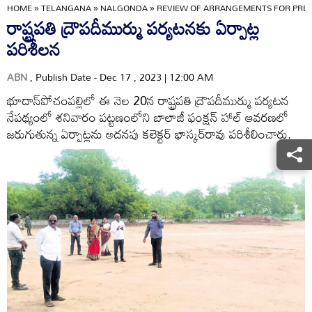
HOME
»
TELANGANA
»
NALGONDA
»
REVIEW OF ARRANGEMENTS FOR PRES
రాష్ట్రపతి ద్రౌపదీముర్ము పర్యటనకు ఏర్పాట్ల
పరిశీలన
ABN
, Publish Date - Dec 17 , 2023 | 12:00 AM
భూదాన్‌పోచంపల్లిలో ఈ నెల 20న రాష్ట్రపతి ద్రౌపదీముర్ము పర్యటన
నేపథ్యంలో శనివారం పట్టణంలోని బాలాజీ ఫంక్షన్‌ హాల్‌ ఆవరణలో
జరుగుతున్న ఏర్పాట్లను అదనపు కలెక్టర్‌ భాస్కర్‌రావు పరిశీలించారు.