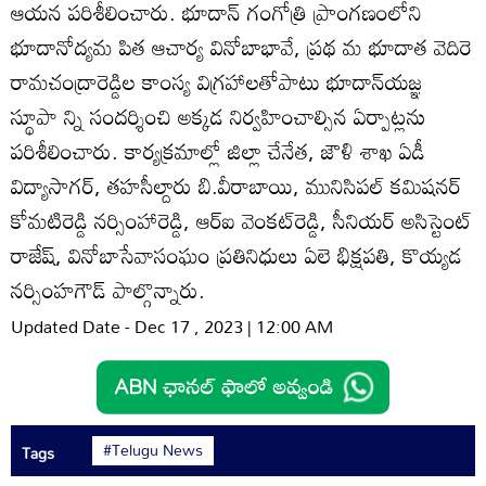
ఆయన పరిశీలించారు. భూదాన్‌ గంగోత్రి ప్రాంగణంలోని
భూదానోద్యమ పిత ఆచార్య వినోబాభావే, ప్రథ మ భూదాత వెదిరె
రామచంద్రారెడ్డిల కాంస్య విగ్రహాలతోపాటు భూదాన్‌యజ్ఞ
స్థూపా న్ని సందర్శించి అక్కడ నిర్వహించాల్సిన ఏర్పాట్లను
పరిశీలించారు. కార్యక్రమాల్లో జిల్లా చేనేత, జౌళి శాఖ ఏడీ
విద్యాసాగర్‌, తహసీల్దారు బి.వీరాబాయి, మునిసిపల్‌ కమిషనర్‌
కోమటిరెడ్డి నర్సింహారెడ్డి, ఆర్‌ఐ వెంకట్‌రెడ్డి, సీనియర్‌ అసిస్టెంట్‌
రాజేష్‌, వినోబాసేవాసంఘం ప్రతినిధులు ఏలె భిక్షపతి, కొయ్యడ
నర్సింహగౌడ్‌ పాల్గొన్నారు.
Updated Date - Dec 17 , 2023 | 12:00 AM
#Telugu News
Tags