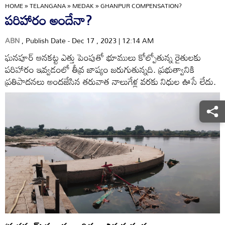
HOME
»
TELANGANA
»
MEDAK
»
GHANPUR COMPENSATION?
పరిహారం అందేనా?
ABN
, Publish Date - Dec 17 , 2023 | 12:14 AM
ఘనపూర్‌ ఆనకట్ట ఎత్తు పెంపుతో భూములు కోల్పోతున్న రైతులకు
పరిహారం ఇవ్వడంలో తీవ్ర జాప్యం జరుగుతున్నది. ప్రభుత్వానికి
ప్రతిపాదనలు అందజేసిన తరువాత నాలుగేళ్ల వరకు నిధుల ఊసే లేదు.