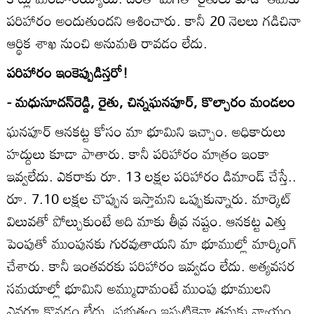
పరిహారం అందుతుందని ఆశించారు. కానీ 20 నెలలు గడిచినా
ఆర్థిక శాఖ నుంచి అనుమతి రావడం లేదు.
పరిహారం ఇంకెప్పుడిస్తరో!
- మధుసూదన్‌రెడ్డి, రైతు, చిన్నఘనపూర్‌, కొల్చారం మండలం
ఘనపూర్‌ ఆనకట్ట కోసం మా భూమిని ఇచ్చాం. అధికారులు
హద్దులు కూడా పాతారు. కానీ పరిహారం మాత్రం ఇంకా
ఇవ్వలేదు. ఎకరాకు రూ. 13 లక్షల పరిహారం డిమాండ్‌ చేస్తే..
రూ. 7.10 లక్షల చొప్పున ఇస్తామని ఒప్పుకున్నారు. మార్కెట్‌
విలువతో పోల్చుకుంటే అది మాకు తీవ్ర నష్టం. ఆనకట్ట ఎత్తు
పెంపుతో ముంపునకు గురవుతాయని మా భూముల్లో మార్కింగ్‌
చేశారు. కానీ ఇంతవరకు పరిహారం ఇవ్వడం లేదు. అత్యవసర
సమయాల్లో భూమిని అమ్ముదామంటే ముంపు భూములని
ఎవరూ కొనడం లేదు. ప్రభుత్వం ఇప్పటికైనా తమకు న్యాయం