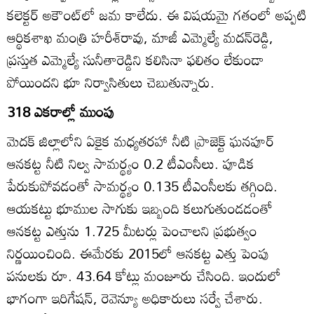
కలెక్టర్‌ అకౌంట్‌లో జమ కాలేదు. ఈ విషయమై గతంలో అప్పటి
ఆర్థికశాఖ మంత్రి హరీశ్‌రావు, మాజీ ఎమ్మెల్యే మదన్‌రెడ్డి,
ప్రస్తుత ఎమ్మెల్యే సునీతారెడ్డిని కలిసినా ఫలితం లేకుండా
పోయిందని భూ నిర్వాసితులు చెబుతున్నారు.
318 ఎకరాల్లో ముంపు
మెదక్‌ జిల్లాలోని ఏకైక మధ్యతరహా నీటి ప్రాజెక్ట్‌ ఘనపూర్‌
ఆనకట్ట నీటి నిల్వ సామర్థ్యం 0.2 టీఎంసీలు. పూడిక
పేరుకుపోవడంతో సామర్థ్యం 0.135 టీఎంసీలకు తగ్గింది.
ఆయకట్టు భూముల సాగుకు ఇబ్బంది కలుగుతుండడంతో
ఆనకట్ట ఎత్తును 1.725 మీటర్లు పెంచాలని ప్రభుత్వం
నిర్ణయించింది. ఈమేరకు 2015లో ఆనకట్ట ఎత్తు పెంపు
పనులకు రూ. 43.64 కోట్లు మంజూరు చేసింది. ఇందులో
భాగంగా ఇరిగేషన్‌, రెవెన్యూ అధికారులు సర్వే చేశారు.