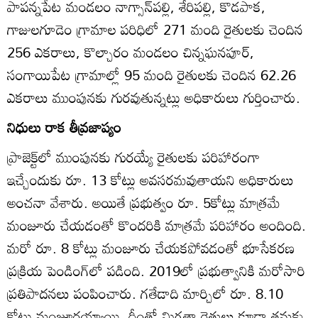
పాపన్నపేట మండలం నాగ్సాన్‌పల్లి, శేరిపల్లి, కొడపాక,
గాజులగూడెం గ్రామాల పరిధిలో 271 మంది రైతులకు చెందిన
256 ఎకరాలు, కొల్చారం మండలం చిన్నఘనపూర్‌,
సంగాయిపేట గ్రామాల్లో 95 మంది రైతులకు చెందిన 62.26
ఎకరాలు ముంపునకు గురవుతున్నట్లు అధికారులు గుర్తించారు.
నిధులు రాక తీవ్రజాప్యం
ప్రాజెక్ట్‌లో ముంపునకు గురయ్యే రైతులకు పరిహారంగా
ఇచ్చేందుకు రూ. 13 కోట్లు అవసరమవుతాయని అధికారులు
అంచనా వేశారు. అయితే ప్రభుత్వం రూ. 5కోట్లు మాత్రమే
మంజూరు చేయడంతో కొందరికి మాత్రమే పరిహారం అందింది.
మరో రూ. 8 కోట్లు మంజూరు చేయకపోవడంతో భూసేకరణ
ప్రక్రియ పెండింగ్‌లో పడింది. 2019లో ప్రభుత్వానికి మరోసారి
ప్రతిపాదనలు పంపించారు. గతేడాది మార్చిలో రూ. 8.10
కోట్లు మంజూరయ్యాయి. దీంతో మిగతా రైతులు కూడా తమకు