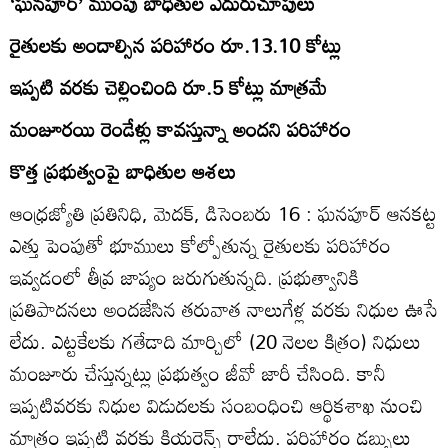
‘ఘనపూర్‌’ ముంపు బాధితుల ఎదురుచూపులు
రైతులకు అందాల్సిన పరిహారం రూ.13.10 కోట్లు
ఇప్పటి వరకు చెల్లించింది రూ.5 కోట్లు మాత్రమే
మంజూరయి రెండేళ్లు కావస్తున్నా అందని పరిహారం
కొత్త ప్రభుత్వంపై బాధితుల ఆశలు
ఆంధ్రజ్యోతి ప్రతినిధి, మెదక్‌, డిసెంబరు 16 : ఘనపూర్‌ ఆనకట్ట
ఎత్తు పెంపుతో భూములు కోల్పోతున్న రైతులకు పరిహారం
ఇవ్వడంలో తీవ్ర జాప్యం జరుగుతున్నది. ప్రభుత్వానికి
ప్రతిపాదనలు అందజేసిన తరువాత నాలుగేళ్ల వరకు నిధుల ఊసే
లేదు. ఎట్టకేలకు గతేడాది మార్చిలో (20 నెలల కిత్రం) నిధులు
మంజూరు చేస్తున్నట్లు ప్రభుత్వం జీవో జారీ చేసింది. కానీ
ఇప్పటివరకు నిధుల విడుదలకు సంబంధించి ఆర్థికశాఖ నుంచి
మాత్రం ఇప్పటి వరకు క్లియరెన్స్‌ రాలేదు. పరిహారం డబ్బులు