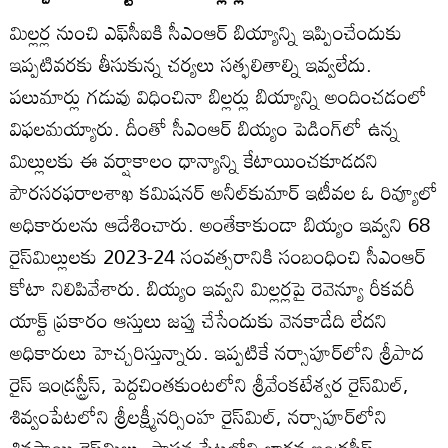
మిల్లర్ల నుంచి ఎఫ్‌సీఐకి సీఎంఆర్‌ బియ్యాన్ని ఇప్పించేందుకు
ఇప్పటివరకు తీసుకున్న చర్యలు సత్ఫలితాల్ని ఇవ్వలేదు.
పలుమార్లు గడువు విధించినా బిల్లర్లు బియ్యాన్ని అందించడంలో
విఫలమయ్యారు. దీంతో సీఎంఆర్‌ బియ్యం పెడింగ్‌లో ఉన్న
మిల్లులకు ఈ వర్షాకాలం ధాన్యాన్ని కేటాయించకూడదని
పౌరసరఫరాలశాఖ కమిషనర్‌ అనీల్‌కుమార్‌ ఇటీవల ఓ రివ్యూలో
అధికారులను ఆదేశించారు. అంతేకాకుండా బియ్యం ఇవ్వని 68
రైస్‌మిల్లులకు 2023-24 సంవత్సరానికి సంబంధించి సీఎంఆర్‌
కోటా నిలిపివేశారు. బియ్యం ఇవ్వని మిల్లర్లపై రెవెన్యూ రీకవరీ
యాక్ట్‌ ప్రకారం ఆస్తులు జప్తు చేసేందుకు వెనకాడేది లేదని
అధికారులు హెచ్చరిస్తున్నారు. ఇప్పటికే నర్సాపూర్‌లోని శ్రీపాద
రైస్‌ ఇండ్రస్ట్రీస్‌, పెద్దచింతకుంటలోని శ్రీవేంకటేశ్వర రైస్‌మిల్‌,
శివ్వంపేటలోని శ్రీలక్ష్మీనర్సింహ రైస్‌మిల్‌, నర్సాపూర్‌లోని
శివసాయి రైస్‌మిల్లు, పాపన్నపేటలోని భార్గవ ఇండ్రస్ట్రీస్‌,