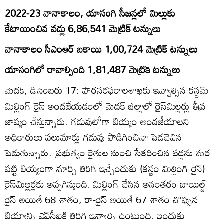
2022-23 వానాకాలం, యాసంగి సీజన్లలో మిల్లుకు
కేటాయించిన వడ్లు 6,86,541 మెట్రిక్‌ టన్నులు
వానాకాలం సీఎంఆర్‌ బకాయి 1,00,724 మెట్రిక్‌ టన్నులు
యాసంగిలో రావాల్సింది 1,81,487 మెట్రిక్‌ టన్నులు
మెదక్‌, డిసెంబరు 17: పౌరసరఫరాలశాఖకు ఇవ్వాల్సిన కస్టమ్‌
మిల్లింగ్‌ రైస్‌ అందజేయడంలో మెదక్‌ జిల్లాలో రైస్‌మిల్లర్లు తీవ్ర
జాప్యం చేస్తున్నారు. గడువులోగా బియ్యం అందజేయాలని
అధికారులు పలుమార్లు గడువు పొడిగించినా పెడచెవిన
పెడుతున్నారు. ప్రభుత్వం రైతుల నుంచి సేకరించిన వడ్లను మర
పట్టి బియ్యంగా మార్చి తిరిగి ఇచ్చేందుకు (కస్టం మిల్లింగ్‌ రైస్‌)
రైస్‌మిల్లర్లకు అప్పగిస్తుంది. మిల్లింగ్‌ చేసిన అనంతరం బాయిల్డ్‌
రైస్‌ అయితే 68 శాతం, రా-రైస్‌ అయితే 67 శాతం చొప్పున
బియ్యాన్ని ఎఫ్‌సీఐకి తిరిగి ఇవ్వాల్సి ఉంటుంది. ఇందుకు