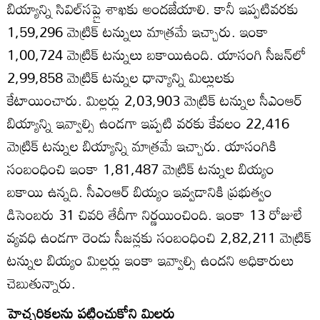
బియ్యాన్ని సివిల్‌సప్లై శాఖకు అందజేయాలి. కానీ ఇప్పటివరకు
1,59,296 మెట్రిక్‌ టన్నులు మాత్రమే ఇచ్చారు. ఇంకా
1,00,724 మెట్రిక్‌ టన్నులు బకాయిఉంది. యాసంగి సీజన్‌లో
2,99,858 మెట్రిక్‌ టన్నుల ధాన్యాన్ని మిల్లులకు
కేటాయించారు. మిల్లర్లు 2,03,903 మెట్రిక్‌ టన్నుల సీఎంఆర్‌
బియ్యాన్ని ఇవ్వాల్సి ఉండగా ఇప్పటి వరకు కేవలం 22,416
మెట్రిక్‌ టన్నుల బియ్యాన్ని మాత్రమే ఇచ్చారు. యాసంగికి
సంబంధించి ఇంకా 1,81,487 మెట్రిక్‌ టన్నుల బియ్యం
బకాయి ఉన్నది. సీఎంఆర్‌ బియ్యం ఇవ్వడానికి ప్రభుత్వం
డిసెంబరు 31 చివరి తేదీగా నిర్ణయించింది. ఇంకా 13 రోజులే
వ్యవధి ఉండగా రెండు సీజన్లకు సంబంధించి 2,82,211 మెట్రిక్‌
టన్నుల బియ్యం మిల్లర్లు ఇంకా ఇవ్వాల్సి ఉందని అధికారులు
చెబుతున్నారు.
హెచ్చరికలను పట్టించుకోని మిల్లర్లు