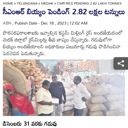
HOME
»
TELANGANA
»
MEDAK
»
CMR RICE PENDING 2.82 LAKH TONNES
సీఎంఆర్‌ బియ్యం పెండింగ్‌ 2.82 లక్షల టన్నులు
ABN
, Publish Date - Dec 18 , 2023 | 12:02 AM
పౌరసరఫరాలశాఖకు ఇవ్వాల్సిన కస్టమ్‌ మిల్లింగ్‌ రైస్‌ అందజేయడంలో
మెదక్‌ జిల్లాలో రైస్‌మిల్లర్లు తీవ్ర జాప్యం చేస్తున్నారు. గడువులోగా
బియ్యం అందజేయాలని అధికారులు పలుమార్లు గడువు పొడిగించినా
పెడచెవిన పెడుతున్నారు.
డిసెంబరు 31 వరకు గడువు