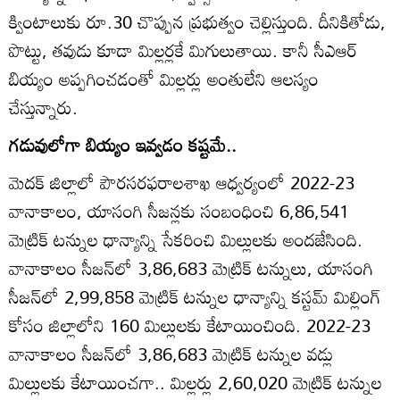
క్వింటాలుకు రూ.30 చొప్పున ప్రభుత్వం చెల్లిస్తుంది. దీనికితోడు,
పొట్టు, తవుడు కూడా మిల్లర్లకే మిగులుతాయి. కానీ సీఎఆర్‌
బియ్యం అప్పగించడంతో మిల్లర్లు అంతులేని ఆలస్యం
చేస్తున్నారు.
గడువులోగా బియ్యం ఇవ్వడం కష్టమే..
మెదక్‌ జిల్లాలో పౌరసరఫరాలశాఖ ఆధ్వర్యంలో 2022-23
వానాకాలం, యాసంగి సీజన్లకు సంబంధించి 6,86,541
మెట్రిక్‌ టన్నుల ధాన్యాన్ని సేకరించి మిల్లులకు అందజేసింది.
వానాకాలం సీజన్‌లో 3,86,683 మెట్రిక్‌ టన్నులు, యాసంగి
సీజన్‌లో 2,99,858 మెట్రిక్‌ టన్నుల ధాన్యాన్ని కస్టమ్‌ మిల్లింగ్‌
కోసం జిల్లాలోని 160 మిల్లులకు కేటాయించింది. 2022-23
వానాకాలం సీజన్‌లో 3,86,683 మెట్రిక్‌ టన్నుల వడ్లు
మిల్లులకు కేటాయించగా.. మిల్లర్లు 2,60,020 మెట్రిక్‌ టన్నుల