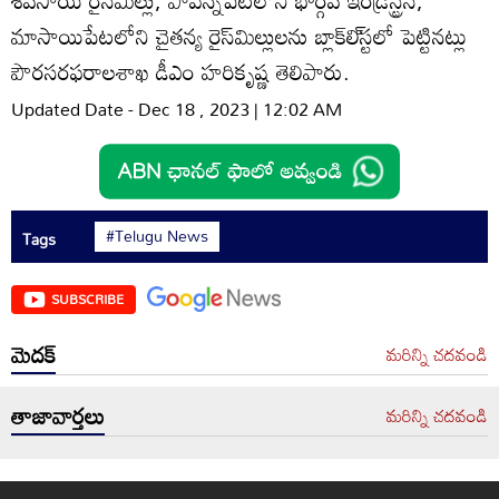
మాసాయిపేటలోని చైతన్య రైస్‌మిల్లులను బ్లాక్‌లి్‌స్టలో పెట్టినట్లు
పౌరసరఫరాలశాఖ డీఎం హరికృష్ణ తెలిపారు.
Updated Date - Dec 18 , 2023 | 12:02 AM
#Telugu News
Tags
SUBSCRIBE
మెదక్
మరిన్ని చదవండి
తాజావార్తలు
మరిన్ని చదవండి