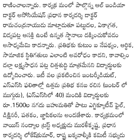
రాణించాలన్నారు. కార్యక్ర మంలో పాల్గొన్న ఆల్‌ ఇండియా
డాక్టర్‌ అసోసియేషన్‌ ప్రధాన కార్యదర్శి డాక్టర్‌
రామచంద్రనాయుడు మాట్లాడుతూ పట్టుదల, ఏకాగ్రత,
విద్యపట్ల ఆసక్తి ఉంటే ఉన్నత స్థానాలు దక్కించుకోవడం
అసాధ్యమేమి కాదన్నారు. ప్రతిభకు కుటుం బ నేపథ్యం, ఆర్థిక,
సామాజిక స్థితిగతులు ఎలాంటి అవరోధం కాదని, కావాల్సిం
దల్లా లక్ష్యసాధన పట్ల చిత్తశుద్ధి మాత్రమేనని విద్యార్థులకు
ఉద్భోదించారు. ఇటీ వల ప్రకటించిన ఇంటర్మీడియట్‌,
ఎస్‌ఎస్‌సి ఫలితాల్లో ఉత్తమ ప్రతిభ కనబ రచిన (ఇంటర్‌ లో
ముగ్గురు), (ఎస్‌ఎస్‌సిలో 40) మందికి విద్యార్థులకు
రూ.1500ల నగదు బహుమతితో పాటు ఎగ్జిక్యూటీవ్‌ ఫైల్‌,
డిక్షినరీ, పతకం, జ్ఞాపికలను అందజేశారు. కార్యక్రమంలో
వాయిస్‌ నంద్యాల ట్రస్ట్‌ అధ్యక్షుడు మురళీకృష్ణ, ప్రధాన
కార్యదర్శి లోకేష్‌కుమార్‌, రాష్ట్ర ఐక్యవాల్మీకి కమిటీ సభ్యుడు