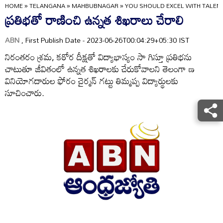
HOME
»
TELANGANA
»
MAHBUBNAGAR
»
YOU SHOULD EXCEL WITH TALENT
ప్రతిభతో రాణించి ఉన్నత శిఖరాలు చేరాలి
ABN
, First Publish Date - 2023-06-26T00:04:29+05:30 IST
నిరంతరం శ్రమ, కఠోర దీక్షతో విద్యాభాస్యం సా గిస్తూ ప్రతిభను
చాటుతూ జీవితంలో ఉన్నత శిఖరాలకు చేరుకోవాలని తెలంగా ణ
వినియోగదారుల ఫోరం చైర్మన్‌ గట్టు తిమ్మప్ప విద్యార్థులకు
సూచించారు.