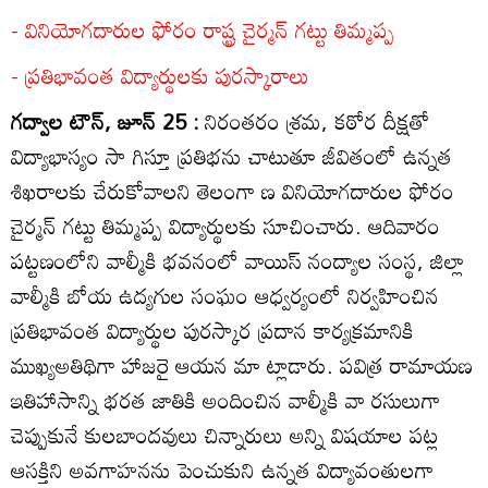
- వినియోగదారుల ఫోరం రాష్ట్ర చైర్మన్‌ గట్టు తిమ్మప్ప
- ప్రతిభావంత విద్యార్థులకు పురస్కారాలు
గద్వాల టౌన్‌, జూన్‌ 25 :
నిరంతరం శ్రమ, కఠోర దీక్షతో
విద్యాభాస్యం సా గిస్తూ ప్రతిభను చాటుతూ జీవితంలో ఉన్నత
శిఖరాలకు చేరుకోవాలని తెలంగా ణ వినియోగదారుల ఫోరం
చైర్మన్‌ గట్టు తిమ్మప్ప విద్యార్థులకు సూచించారు. ఆదివారం
పట్టణంలోని వాల్మీకి భవనంలో వాయిస్‌ నంద్యాల సంస్థ, జిల్లా
వాల్మీకి బోయ ఉద్యగుల సంఘం ఆధ్వర్యంలో నిర్వహించిన
ప్రతిభావంత విద్యార్థుల పురస్కార ప్రదాన కార్యక్రమానికి
ముఖ్యఅతిథిగా హాజరై ఆయన మా ట్లాడారు. పవిత్ర రామాయణ
ఇతిహాసాన్ని భరత జాతికి అందించిన వాల్మీకి వా రసులుగా
చెప్పుకునే కులబాందవులు చిన్నారులు అన్ని విషయాల పట్ల
ఆసక్తిని అవగాహనను పెంచుకుని ఉన్నత విద్యావంతులగా