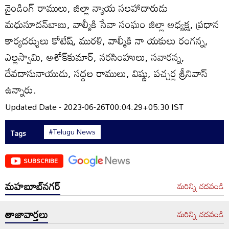
వైండింగ్‌ రాములు, జిల్లా న్యాయ సలహాదారుడు
మధుసూదన్‌బాబు, వాల్మీకి సేవా సంఘం జిల్లా అధ్యక్ష, ప్రధాన
కార్యదర్శులు కోటేష్‌, మురళి, వాల్మీకి నా యకులు రంగన్న,
ఎల్లస్వామి, అశోక్‌కుమార్‌, నరసింహులు, సవారన్న,
దేవదాసునాయుడు, సద్దల రాములు, విష్ణు, పచ్చర్ల శ్రీనివాస్‌
ఉన్నారు.
Updated Date - 2023-06-26T00:04:29+05:30 IST
#Telugu News
Tags
SUBSCRIBE
మహబూబ్‌నగర్
మరిన్ని చదవండి
తాజావార్తలు
మరిన్ని చదవండి