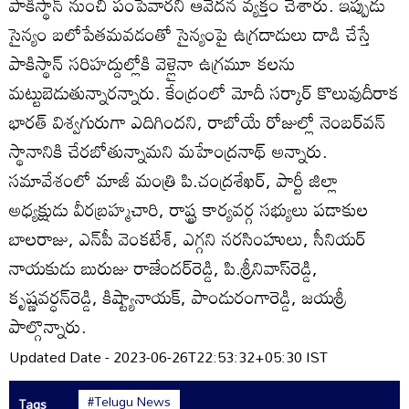
పాకిస్థాన్‌ నుంచి పంపేవారని ఆవేదన వ్యక్తం చేశారు. ఇప్పుడు
సైన్యం బలోపేతమవడంతో సైన్యంపై ఉగ్రదాడులు దాడి చేస్తే
పాకిస్థాన్‌ సరిహద్దుల్లోకి వెళ్లైనా ఉగ్రమూ కలను
మట్టుబెడుతున్నారన్నారు. కేంద్రంలో మోదీ సర్కార్‌ కొలువుదీరాక
భారత్‌ విశ్వగురుగా ఎదిగిందని, రాబోయే రోజుల్లో నెంబర్‌వన్‌
స్థానానికి చేరబోతున్నామని మహేంద్రనాథ్‌ అన్నారు.
సమావేశంలో మాజీ మంత్రి పి.చంద్రశేఖర్‌, పార్టీ జిల్లా
అధ్యక్షుడు వీరబ్రహ్మచారి, రాష్ట్ర కార్యవర్గ సభ్యులు పడాకుల
బాలరాజు, ఎన్‌పీ వెంకటేశ్‌, ఎగ్గని నరసింహులు, సీనియర్‌
నాయకుడు బురుజు రాజేందర్‌రెడ్డి, పి.శ్రీనివాస్‌రెడ్డి,
కృష్ణవర్ధన్‌రెడ్డి, కిష్ట్యానాయక్‌, పాండురంగారెడ్డి, జయశ్రీ
పాల్గొన్నారు.
Updated Date - 2023-06-26T22:53:32+05:30 IST
#Telugu News
Tags