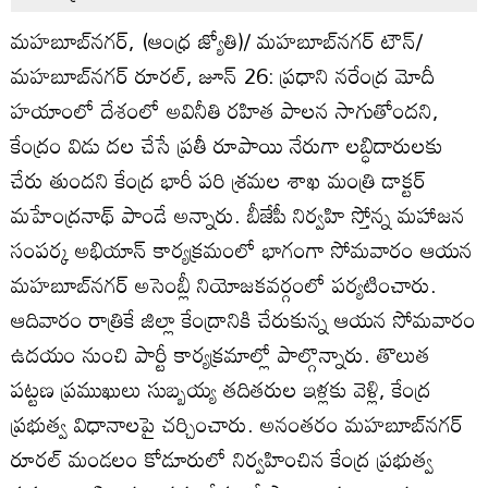
మహబూబ్‌నగర్‌, (ఆంధ్ర జ్యోతి)/ మహబూబ్‌నగర్‌ టౌన్‌/
మహబూబ్‌నగర్‌ రూరల్‌, జూన్‌ 26: ప్రధాని నరేంద్ర మోదీ
హయాంలో దేశంలో అవినీతి రహిత పాలన సాగుతోందని,
కేంద్రం విడు దల చేసే ప్రతీ రూపాయి నేరుగా లబ్ధిదారులకు
చేరు తుందని కేంద్ర భారీ పరి శ్రమల శాఖ మంత్రి డాక్టర్‌
మహేంద్రనాథ్‌ పాండే అన్నారు. బీజేపీ నిర్వహి స్తోన్న మహాజన
సంపర్క అభియాన్‌ కార్యక్రమంలో భాగంగా సోమవారం ఆయన
మహబూబ్‌నగర్‌ అసెంబ్లీ నియోజకవర్గంలో పర్యటించారు.
ఆదివారం రాత్రికే జిల్లా కేంద్రానికి చేరుకున్న ఆయన సోమవారం
ఉదయం నుంచి పార్టీ కార్యక్రమాల్లో పాల్గొన్నారు. తొలుత
పట్టణ ప్రముఖులు సుబ్బయ్య తదితరుల ఇళ్లకు వెళ్లి, కేంద్ర
ప్రభుత్వ విధానాలపై చర్చించారు. అనంతరం మహబూబ్‌నగర్‌
రూరల్‌ మండలం కోడూరులో నిర్వహించిన కేంద్ర ప్రభుత్వ