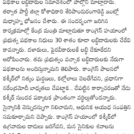
పథకాల లబ్ధిదారుల సమావేశంలో పాల్గొని మాట్లాడారు.
తర్వాత పార్టీ జిల్లా కోశాధికారి శేరిపాండురంగారెడ్డి ఇంట్లో
మధ్యాహ్న భోజనం చేశారు. ఈ సందర్భంగా జరిగిన
కార్యక్రమాల్లో కేంద్ర మంత్రి మాట్లాడుతూ కాంగ్రెస్‌ హయాంలో
ప్రభుత్వ పథకాల నిధులు 30 శాతం కూడా లబ్ధిదారులకు చేరేవి
కావన్నారు. దళారులు, పైరవీకారులకే లబ్ధి చేకూరేదని
ఆరోపించారు. తమ ప్రభుత్వం వచ్చాక లబ్ధిదారులకు నేరుగా
పథకాలను అందిస్తున్నామని తెలిపారు. కాంగ్రెస్‌ పాలనలో
కశ్మీర్‌లో నిత్యం ఘర్షణలు, కల్లోలాలు చెలరేగేవని, ప్రధానిగా
నరేంద్రమోదీ బాధ్యతలు చేపట్టాక.. చేపట్టిన కార్యాచరణతో నేడు
కశ్మీర్‌ సుందర పర్యాటక ప్రాంతంగా వర్థిల్లుతోందన్నారు.
సైన్యానికి వెన్నుదన్నుగా నిలిచామని, ఆధునిక ఆయుధ సంపత్తిని
సమకూర్చామని చెప్పారు. కాంగ్రెస్‌ హయాంలో కశ్మీర్‌లో
ఉగ్రవాదుల దాడులు జరిగేవని, మన సైనికుల శవాలను