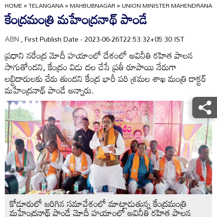
HOME
»
TELANGANA
»
MAHBUBNAGAR
»
UNION MINISTER MAHENDRANAT
కేంద్రమంత్రి మహేంద్రనాథ్‌ పాండే
ABN
, First Publish Date - 2023-06-26T22:53:32+05:30 IST
ప్రధాని నరేంద్ర మోదీ హయాంలో దేశంలో అవినీతి రహిత పాలన
సాగుతోందని, కేంద్రం విడు దల చేసే ప్రతీ రూపాయి నేరుగా
లబ్ధిదారులకు చేరు తుందని కేంద్ర భారీ పరి శ్రమల శాఖ మంత్రి డాక్టర్‌
మహేంద్రనాథ్‌ పాండే అన్నారు.
కోడూరులో జరిగిన సమావేశంలో మాట్లాడుతున్న కేంద్రమంత్రి
మహేంద్రనాథ్‌ పాండే మోదీ హయాంలో అవినీతి రహిత పాలన