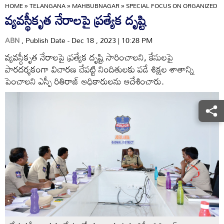
HOME
»
TELANGANA
»
MAHBUBNAGAR
»
SPECIAL FOCUS ON ORGANIZED C
వ్యవస్థీకృత నేరాలపై ప్రత్యేక దృష్టి
ABN
, Publish Date - Dec 18 , 2023 | 10:28 PM
వ్యవస్ధీకృత నేరాలపై ప్రత్యేక దృష్టి సారించాలని, కేసులపై
పారదర్శకంగా విచారణ చేపట్టి నిందితులకు పడే శిక్షల శాతాన్ని
పెంచాలని ఎస్పీ రితిరాజ్‌ అధికారులను ఆదేశించారు.