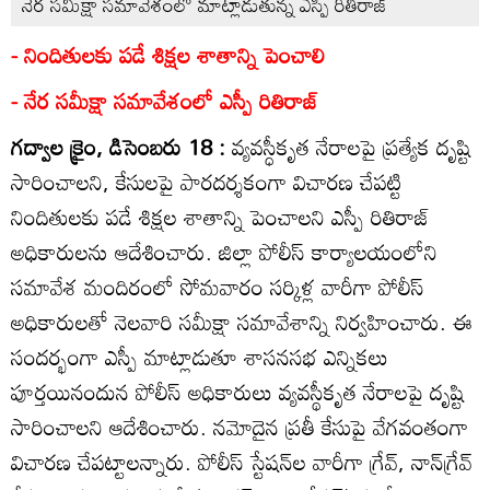
నేర సమీక్షా సమావేశంలో మాట్లాడుతున్న ఎస్పీ రితిరాజ్‌
- నిందితులకు పడే శిక్షల శాతాన్ని పెంచాలి
- నేర సమీక్షా సమావేశంలో ఎస్పీ రితిరాజ్‌
గద్వాల క్రైం, డిసెంబరు 18 :
వ్యవస్ధీకృత నేరాలపై ప్రత్యేక దృష్టి
సారించాలని, కేసులపై పారదర్శకంగా విచారణ చేపట్టి
నిందితులకు పడే శిక్షల శాతాన్ని పెంచాలని ఎస్పీ రితిరాజ్‌
అధికారులను ఆదేశించారు. జిల్లా పోలీస్‌ కార్యాలయంలోని
సమావేశ మందిరంలో సోమవారం సర్కిళ్ల వారీగా పోలీస్‌
అధికారులతో నెలవారి సమీక్షా సమావేశాన్ని నిర్వహించారు. ఈ
సందర్భంగా ఎస్పీ మాట్లాడుతూ శాసనసభ ఎన్నికలు
పూర్తయినందున పోలీస్‌ అధికారులు వ్యవస్థీకృత నేరాలపై దృష్టి
సారించాలని ఆదేశించారు. నమోదైన ప్రతీ కేసుపై వేగవంతంగా
విచారణ చేపట్టాలన్నారు. పోలీస్‌ స్టేషన్‌ల వారీగా గ్రేవ్‌, నాన్‌గ్రేవ్‌