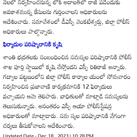
నెలలో నిర్వహించనున్న లోక్‌ అదాలత్‌లో రాజీ పడేందుకు
అవకాశమున్న కేసులను గుర్తించాలని ఆధికారులను
ఆదేశించారు. సమావేశంలో డీఎస్పీ వెంకటేశ్వర్లు, జిల్లా పోలీస్‌
అధికారులు పాల్గొన్నారు.
ఫిర్యాదుల పరిష్కారానికి కృషి
శాంతి భద్రతలకు సంబంధించిన సమస్యల పరిష్కారానికి పోలీస్‌
శాఖ పూర్తి స్ధాయిలో కృషి చేస్తోందని ఎస్పీ రితిరాజ్‌ అన్నారు.
గద్వాల పట్టణంలోని జిల్లా పోలీస్‌ కార్యాల యంలో సోమవారం
నిర్వహించిన ప్రజావాణి కార్యక్రమానికి 12 ఫిర్యాదులు
వచ్చాయని ఆమె తెలిపారు. బాధితులతో మాట్లాడి సమస్యలను
తెలుసుకున్నారు. అనంతరం ఎస్పీ ఆయా పోలీస్‌స్టేషన్ల
అధికారులతో మాట్లాడారు. సమ స్యల పరిష్కారానికి వేగంగా
చర్యలు తీసుకోవాలని ఆదేశించారు.
Updated Date - Dec 18 , 2023 | 10:28 PM