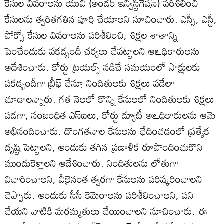
కేసుల వివరాలను యువీ (అండర్‌ ఇన్విస్టిగేషన్‌) పరిశీలించి
కేసులను త్వరితగతిన పూర్తి చేయాలని సూచించారు. ఎస్సీ, ఎస్టీ,
పోక్సో కేసుల వివరాలను పరిశీలించి, శిక్షల శాతాన్ని
పెంచేందుకు పకడ్బందీ చర్యలు చేపట్టాలని ఆఽధికారులను
ఆదేశించారు. కోర్టు ట్రయల్స్‌ నడిచే సమయంలో సాక్షులకు
పకడ్బందీగా బ్రీఫ్‌ చేస్తూ నిందితులకు శిక్షలు పడేలా
చూడాలన్నారు. గత నెలలో కొన్ని కేసులలో నిందితులకు శిక్షలు
పడగా, సంబంధిత ఎస్‌ఐలు, కోర్టు డ్యూటీ అఽధికారులను ఆమె
అభినందించారు. దొంగతనాల కేసులను ఛేదించడంలో ప్రత్యేక
దృష్టి పెట్టాలని, అందుకు తగిన ప్రణాళిక రూపొందించుకొని
ముందుకెళ్లాలని ఆదేశించారు. నిందితులను లోతుగా
విచారించాలని, వీలైనంత త్వరగా కేసులను పరిష్కరించాలని
చెప్పారు. అందుకు సీసీ కెమెరాలను పరిశీలించాలని, పని
చేయని వాటికి మరమ్మతులు చేయించాలని సూచించారు. ఈ