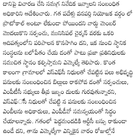
దానిపై విచారణ చేసి సమగ్ర నివేదిక ఇవ్వాలని సంబంధిత
అధికారిని ఆదేశించారు. గత పదేళ్లు వనపర్తి నియోజక వర్గం లో
ప్రొటోకాల్‌ అంటూ లేకుండా పోయిందని వార్డు మెంబర్‌
మొదలుకొని సర్పంచు, మునిసిపల్‌ చైర్మన్‌ వరకు ఒకరి
ఆదిపత్యంలోని పరిపాలన కొనసాగిం దని, ఇక నుంచి స్థానిక
సంస్థలను బలోపేతం చేయ డంతో పాటు ప్రజా ప్రతినిధులకు
సముచిత స్థానం కల్పిస్తామని ఎమ్మెల్యే తెలిపారు. కొంత
కాలంగా గ్రామాలలో ఎస్‌ఎఫ్‌సీ నిధులతో చేపట్టిన పలు అభివృద్ధి
పనులకు సంబంధించిన బిల్లులు రాకపోవ డంతో సర్పంచులు,
ఎంపీటీసీ సభ్యులు తీవ్ర ఇబ్బం దులకు గురవుతున్నారని,
ఎస్‌ఎఫ్‌ిసీ నిధులతో చేపట్టి న పనులకు సంబంధించిన
ఎంబీలను అధికారులు, ఎంపీడీవో సమన్వయంతో సిద్ధం
చేయాలన్నారు. గతంలో పెద్దమందడికి ఆర్టీసీ బస్సు రాకుండా
ఉండే దని, తాను ఎమ్మెల్యేగా ఎన్నికైన వారం రోజుల్లోనే