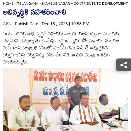
HOME
»
TELANGANA
»
MAHBUBNAGAR
»
CONTRIBUTE TO DEVELOPMENT
అభివృద్ధికి సహకరించాలి
ABN
, Publish Date - Dec 18 , 2023 | 10:58 PM
నియోజకవర్గ అభి వృద్ధికి సహకరించాలని, కలసికట్టుగా ముందుకు
వెళ్దామని ఎమ్మెల్యే తూడి మేఘారెడ్డి అన్నారు. సో మవారం మండల
మహిళా సమాఖ్య భవనంలో ఎంపీపీ రఘుప్రసాద్‌ అధ్యక్షతన
నిర్వహించిన సర్వ సభ్య సమావేశానికి ఆయన ముఖ్య అతిథిగా
హాజరయ్యారు.