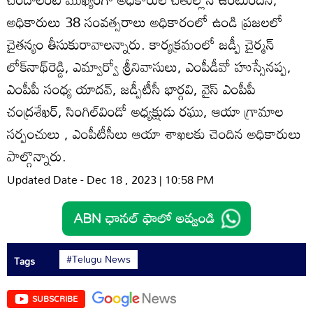
అధికారులు 38 సంవత్సరాలు అధికారంలో ఉండి ప్రజలలో
చైతన్యం తీసుకురావాలన్నారు. కార్యక్రమంలో జడ్పీ చైర్మన్‌
లోక్‌నాథ్‌రెడ్డి, ఎమ్వార్వో శ్రీనివాసులు, ఎంపీడీవో హుస్సేనప్ప,
ఎంపీపీ సంధ్య యాదవ్‌, జడ్పీటీసీ భార్గవి, వైస్‌ ఎంపీపీ
చంద్రశేఖర్‌, సింగిల్‌విండో అధ్యక్షుడు రఘు, ఆయా గ్రామాల
సర్పంచులు , ఎంపీటీసీలు ఆయా శాఖలకు చెందిన అధికారులు
పాల్గొన్నారు.
Updated Date - Dec 18 , 2023 | 10:58 PM
#Telugu News
Tags
SUBSCRIBE