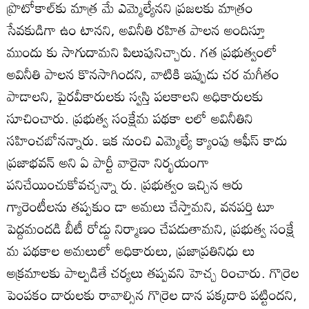
ప్రొటోకాల్‌కు మాత్ర మే ఎమ్మెల్యేనని ప్రజలకు మాత్రం
సేవకుడిగా ఉం టానని, అవినీతి రహిత పాలన అందిస్తూ
ముందు కు సాగుదామని పిలుపునిచ్చారు. గత ప్రభుత్వంలో
అవినీతి పాలన కొనసాగిందని, వాటికి ఇప్పుడు చర మగీతం
పాడాలని, పైరవీకారులకు స్వస్తి పలకాలని అధికారులకు
సూచించారు. ప్రభుత్వ సంక్షేమ పథకా లలో అవినీతిని
సహించబోనన్నారు. ఇక నుంచి ఎమ్మెల్యే క్యాంపు ఆఫీస్‌ కాదు
ప్రజాభవన్‌ అని ఏ పార్టీ వారైనా నిర్భయంగా
పనిచేయించుకోవచ్చన్నా రు. ప్రభుత్వం ఇచ్చిన ఆరు
గ్యారెంటీలను తప్పకుం డా అమలు చేస్తామని, వనపర్తి టూ
పెద్దమందడి బీటీ రోడ్డు నిర్మాణం చేపడుతామని, ప్రభుత్వ సంక్షే
మ పథకాల అమలులో అధికారులు, ప్రజాప్రతినిధు లు
అక్రమాలకు పాల్పడితే చర్యలు తప్పవని హెచ్చ రించారు. గొర్రెల
పెంపకం దారులకు రావాల్సిన గొర్రెల దాన పక్కదారి పట్టిందని,