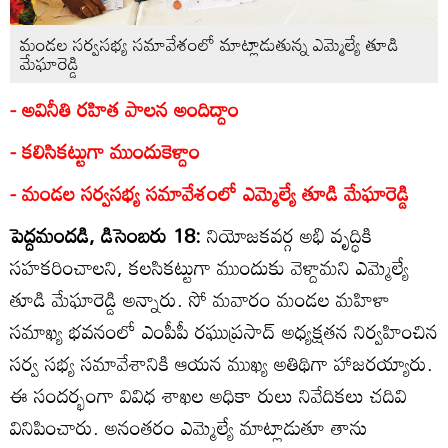
మండల సర్వసభ్య సమావేశంలో మాట్లాడుతున్న ఎమ్మెల్యే తూడి
మేఘారెడ్డి
- అవినీతి రహిత పాలన అందిద్దాం
- కలిసికట్టుగా ముందుకెళ్దాం
- మండల సర్వసభ్య సమావేశంలో ఎమ్మెల్యే తూడి మేఘారెడ్డి
పెద్దమందడి, డిసెంబరు 18:
నియోజకవర్గ అభి వృద్ధికి
సహకరించాలని, కలసికట్టుగా ముందుకు వెళ్దామని ఎమ్మెల్యే
తూడి మేఘారెడ్డి అన్నారు. సో మవారం మండల మహిళా
సమాఖ్య భవనంలో ఎంపీపీ రఘుప్రసాద్‌ అధ్యక్షతన నిర్వహించిన
సర్వ సభ్య సమావేశానికి ఆయన ముఖ్య అతిథిగా హాజరయ్యారు.
ఈ సందర్భంగా వివిధ శాఖల అధికా రులు నివేదికలు చదివి
వినిపించారు. అనంతరం ఎమ్మెల్యే మాట్లాడుతూ తాను