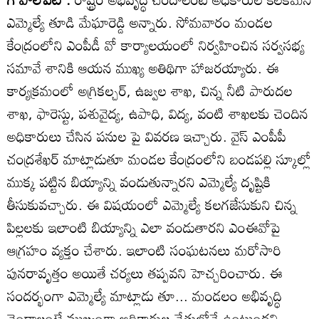
ఎమ్మెల్యే తూడి మేఘారెడ్డి అన్నారు. సోమవారం మండల
కేంద్రంలోని ఎంపీడీ వో కార్యాలయంలో నిర్వహించిన సర్వసభ్య
సమావే శానికి ఆయన ముఖ్య అతిథిగా హాజరయ్యారు. ఈ
కార్యక్రమంలో అగ్రికల్చర్‌, ఉజ్వల శాఖ, చిన్న నీటి పారుదల
శాఖ, ఫారెస్టు, పశువైద్య, ఉపాధి, విద్య, వంటి శాఖలకు చెందిన
అధికారులు చేసిన పనుల పై వివరణ ఇచ్చారు. వైస్‌ ఎంపీపీ
చంద్రశేఖర్‌ మాట్లాడుతూ మండల కేంద్రంలోని బండపల్లి స్కూల్లో
ముక్క పట్టిన బియ్యాన్ని వండుతున్నారని ఎమ్మెల్యే దృష్టికి
తీసుకువచ్చారు. ఈ విషయంలో ఎమ్మెల్యే కలగజేసుకుని చిన్న
పిల్లలకు ఇలాంటి బియ్యాన్ని ఎలా వండుతారని ఎంఈవోపై
ఆగ్రహం వ్యక్తం చేశారు. ఇలాంటి సంఘటనలు మరోసారి
పునరావృత్తం అయితే చర్యలు తప్పవని హెచ్చరించారు. ఈ
సందర్భంగా ఎమ్మెల్యే మాట్లాడు తూ... మండలం అభివృద్ధి
చెందాలంటే ముఖ్యంగా అధికారుల చేతుల్లోనే ఉంటుందని,