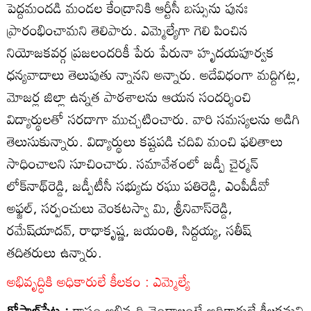
పెద్దమందడి మండల కేంద్రానికి ఆర్టీసీ బస్సును పునః
ప్రారంభించామని తెలిపారు. ఎమ్మెల్యేగా గెలి పించిన
నియోజకవర్గ ప్రజలందరికీ పేరు పేరునా హృదయపూర్వక
ధన్యవాదాలు తెలుపుతు న్నానని అన్నారు. అదేవిధంగా మద్దిగట్ల,
మోజర్ల జిల్లా ఉన్నత పాఠశాలను ఆయన సందర్శించి
విద్యార్థులతో సరదాగా ముచ్చటించారు. వారి సమస్యలను అడిగి
తెలుసుకున్నారు. విద్యార్థులు కష్టపడి చదివి మంచి ఫలితాలు
సాధించాలని సూచించారు. సమావేశంలో జడ్పీ చైర్మన్‌
లోక్‌నాథ్‌రెడ్డి, జడ్పీటీసీ సభ్యుడు రఘు పతిరెడ్డి, ఎంపీడీవో
అఫ్జల్‌, సర్పంచులు వెంకటస్వా మి, శ్రీనివాస్‌రెడ్డి,
రమేష్‌యాదవ్‌, రాధాకృష్ణ, జయంతి, సిద్దయ్య, సతీష్‌
తదితరులు ఉన్నారు.
అభివృద్ధికి అధికారులే కీలకం : ఎమ్మెల్యే
గోపాల్‌పేట :
రాష్ట్రం అభివృద్ధి చెందాలంటే అధికారులే కీలకమని