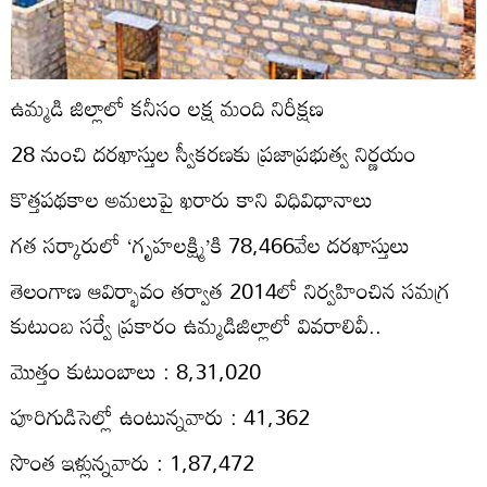
ఉమ్మడి జిల్లాలో కనీసం లక్ష మంది నిరీక్షణ
28 నుంచి దరఖాస్తుల స్వీకరణకు ప్రజాప్రభుత్వ నిర్ణయం
కొత్తపథకాల అమలుపై ఖరారు కాని విధివిధానాలు
గత సర్కారులో ‘గృహలక్ష్మి’కి 78,466వేల దరఖాస్తులు
తెలంగాణ ఆవిర్భావం తర్వాత 2014లో నిర్వహించిన సమగ్ర
కుటుంబ సర్వే ప్రకారం ఉమ్మడిజిల్లాలో వివరాలివీ..
మొత్తం కుటుంబాలు : 8,31,020
పూరిగుడిసెల్లో ఉంటున్నవారు : 41,362
సొంత ఇళ్లున్నవారు : 1,87,472