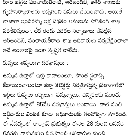
రూం ఇళ్లను పంచాయతీరాజ్‌, ఆర్‌అండ్‌బీ, ఇతర శాఖలకు
గృహనిర్మాణాలను అప్పగించి పనులు చేయించారు. అయితే
తాజాగా ఇందిరమ్మ ఇళ్ల పథకం అమలును హౌజింగ్‌ శాఖ
పరిశీలిస్తుందా. లేక రెండు పడకల నిర్మాణాలు చేపట్టిన
ఆర్‌అండ్‌బీ, పంచాయతీరాజ్‌ శాఖ అధికారులు పర్యవేక్షించాలా
అనే అంశాలపై ఇంకా స్పష్టత రాలేదు.
కుప్పలు తెప్పలుగా దరఖాస్తులు :
ఉమ్మడి జిల్లాలో ఇళ్లు కావాలంటూ, సొంత స్థలాన్ని
కేటాయించాలంటూ జిల్లా కలెక్టర్లు నిర్వహిస్తున్న ప్రజావాణిలో
అర్జీలు కుప్పలు తెప్పలుగా వస్తున్నాయి. ఎన్నికలకు ముందు
ఉమ్మడి జిల్లాలో 85వేల దరఖాస్తులు అందాయి. వాటి నంచి
లబ్ధిదారుల ఎంపిక కూడా అధికారులకు తలనొప్పిగా మారింది.
ఈ నేపథ్యంలో కాంగ్రెస్‌ ప్రభుత్వం ఈనెల 28 నుంచి జనవరి
6వరకు గ్రామసభలు నిర్వహించి లబ్ధిదారుల నుంచి