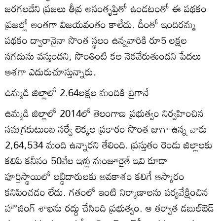
జరగలదేని ప్రజలు తీవ్ర అసంతృప్తితో ఉండటంతో ఈ పథకం
ప్రజల్లో అంతగా విజయవంతం కాలేదు. దీంతో ఇందిరమ్మ
పథకం ద్వారానైనా సొంత స్థలం ఉన్నవారికి రూ5 లక్షల
నగదును వస్తుందని, సొంతింటి కల నెరవేరుతుందని పేదలు
ఆశగా ఎదురుచూస్తున్నారు.
ఉమ్మడి జిల్లాలో 2.64లక్షల మందికి పైగానే
ఉమ్మడి జిల్లాలో 2014లో తెలంగాణ ప్రభుత్వం నిర్వహించిన
సమగ్రకుటుంబ సర్వే లెక్కల ప్రకారం సొంత జాగా ఉన్న వారు
2,64,534 మంది ఉన్నారని తేలింది. ప్రస్తుతం రెండు జిల్లాలకు
కలిపి కనీసం 50వేల ఇళ్లు మంజూరైతే ఇవి కూడా
పూర్తిస్థాయిలో లబ్ధిదారులకు అవకాశం కలిగే ఆస్కారం
కనిపించడం లేదు. గతంలో ఇంటి నిర్మాణాలను పర్యవేక్షించిన
హౌజింగ్‌ శాఖను రద్దు చేసింది ప్రభుత్వం. ఆ తర్వాత డబుల్‌బెడ్‌