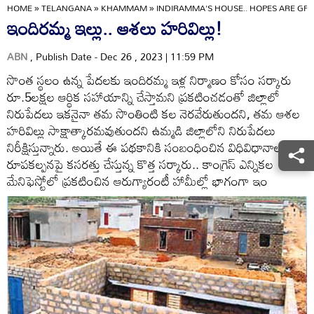
HOME
»
TELANGANA
»
KHAMMAM
»
INDIRAMMA'S HOUSE.. HOPES ARE GR
ఇందిరమ్మ ఇల్లు.. ఆశలు హరివిల్లు!
ABN
, Publish Date - Dec 26 , 2023 | 11:59 PM
సొంత స్థలం ఉన్న పేదలకు ఇందిరమ్మ ఇళ్ల నిర్మాణం కోసం సర్కారు
రూ.5లక్షల ఆర్థిక సహాయాన్ని చేస్తామని ప్రకటించడంతో జిల్లాలో
నిరుపేదలు ఇకనైనా తమ సొంతింటి కల నెరవేరుతుందని, తమ ఆశల
హరివిల్లు సాక్షాత్కారమవుతుందని ఉమ్మడి జిల్లాలోని నిరుపేదలు
నిరీక్షిస్తున్నారు. అయితే ఈ పథకానికి సంబంధించిన విధివిధానాల
రూపకల్పనపై కసరత్తు చేస్తున్న కొత్త సర్కారు.. కాంగ్రెస్‌ ఎన్నికల
మేనిఫెస్టోలో ప్రకటించిన ఆరుగ్యారంటీ హామీల్లో భాగంగా ఇం