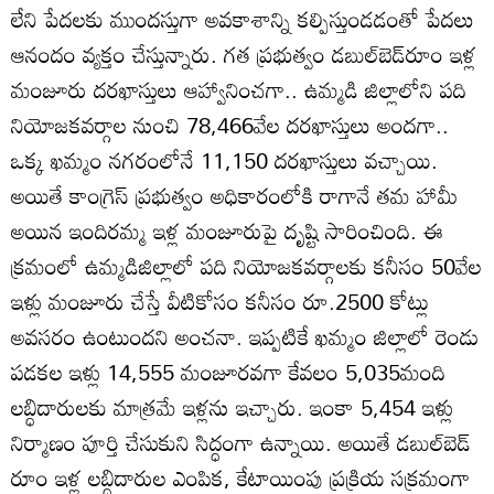
లేని పేదలకు ముందస్తుగా అవకాశాన్ని కల్పిస్తుండడంతో పేదలు
ఆనందం వ్యక్తం చేస్తున్నారు. గత ప్రభుత్వం డబుల్‌బెడ్‌రూం ఇళ్ల
మంజూరు దరఖాస్తులు ఆహ్వానించగా.. ఉమ్మడి జిల్లాలోని పది
నియోజకవర్గాల నుంచి 78,466వేల దరఖాస్తులు అందగా..
ఒక్క ఖమ్మం నగరంలోనే 11,150 దరఖాస్తులు వచ్చాయి.
అయితే కాంగ్రెస్‌ ప్రభుత్వం అధికారంలోకి రాగానే తమ హామీ
అయిన ఇందిరమ్మ ఇళ్ల మంజూరుపై దృష్టి సారించింది. ఈ
క్రమంలో ఉమ్మడిజిల్లాలో పది నియోజకవర్గాలకు కనీసం 50వేల
ఇళ్లు మంజూరు చేస్తే వీటికోసం కనీసం రూ.2500 కోట్లు
అవసరం ఉంటుందని అంచనా. ఇప్పటికే ఖమ్మం జిల్లాలో రెండు
పడకల ఇళ్లు 14,555 మంజూరవగా కేవలం 5,035మంది
లబ్ధిదారులకు మాత్రమే ఇళ్లను ఇచ్చారు. ఇంకా 5,454 ఇళ్లు
నిర్మాణం పూర్తి చేసుకుని సిద్ధంగా ఉన్నాయి. అయితే డబుల్‌బెడ్‌
రూం ఇళ్ల లబ్ధిదారుల ఎంపిక, కేటాయింపు ప్రక్రియ సక్రమంగా