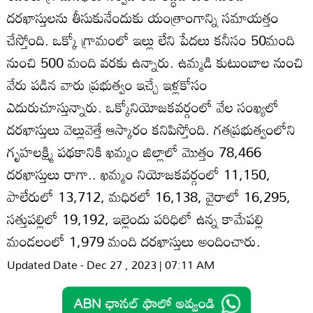
దరఖాస్తులను తీసుకునేందుకు యంత్రాంగాన్ని సమాయత్తం
చేస్తోంది. ఒక్కో గ్రామంలో ఇల్లు లేని పేదలు కనీసం 50మంది
నుంచి 500 మంది వరకు ఉన్నారు. ఉమ్మడి కుటుంబాల నుంచి
వేరు పడిన వారు ప్రభుత్వం ఇచ్చే ఇళ్లకోసం
ఎదురుచూస్తున్నారు. ఒక్కోనియోజకవర్గంలో వేల సంఖ్యలో
దరఖాస్తులు వెల్లువెత్తే ఆస్కారం కనిపిస్తోంది. గతప్రభుత్వంలోని
గృహలక్ష్మి పథకానికి ఖమ్మం జిల్లాలో మొత్తం 78,466
దరఖాస్తులు రాగా.. ఖమ్మం నియోజకవర్గంలో 11,150,
పాలేరులో 13,712, మధిరలో 16,138, వైరాలో 16,295,
సత్తుపల్లిలో 19,192, ఇల్లెందు పరిధిలో ఉన్న కామేపల్లి
మండలంలో 1,979 మంది దరఖాస్తులు అందించారు.
Updated Date - Dec 27 , 2023 | 07:11 AM