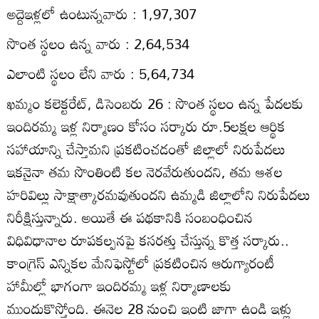
అద్దెఇళ్లలో ఉంటున్నవారు : 1,97,307
సొంత స్థలం ఉన్న వారు : 2,64,534
ఎలాంటి స్థలం లేని వారు : 5,64,734
ఖమ్మం కలెక్టరేట్‌, డిసెంబరు 26 : సొంత స్థలం ఉన్న పేదలకు
ఇందిరమ్మ ఇళ్ల నిర్మాణం కోసం సర్కారు రూ.5లక్షల ఆర్థిక
సహాయాన్ని చేస్తామని ప్రకటించడంతో జిల్లాలో నిరుపేదలు
ఇకనైనా తమ సొంతింటి కల నెరవేరుతుందని, తమ ఆశల
హరివిల్లు సాక్షాత్కారమవుతుందని ఉమ్మడి జిల్లాలోని నిరుపేదలు
నిరీక్షిస్తున్నారు. అయితే ఈ పథకానికి సంబంధించిన
విధివిధానాల రూపకల్పనపై కసరత్తు చేస్తున్న కొత్త సర్కారు..
కాంగ్రెస్‌ ఎన్నికల మేనిఫెస్టోలో ప్రకటించిన ఆరుగ్యారంటీ
హామీల్లో భాగంగా ఇందిరమ్మ ఇళ్ల నిర్మాణాలకు
ముందుకొస్తోంది. ఈనెల 28 నుంచి ఇంటి జాగా ఉండి ఇళ్లు