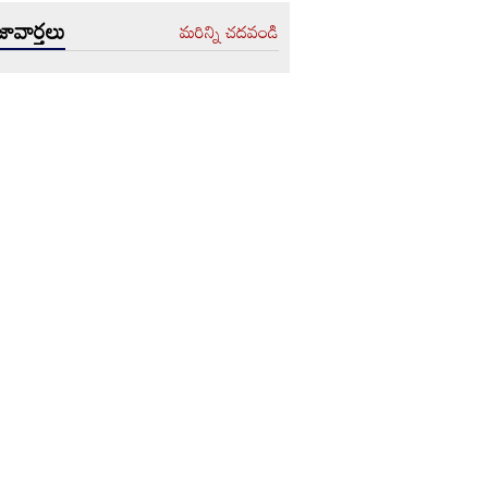
ావార్తలు
మరిన్ని చదవండి