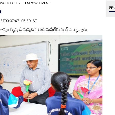
WORK FOR GIRL EMPOWERMENT
తాజ
ి
1-18T00:07:47+05:30 IST
యం కృషి చే స్తున్నదని ఈడీ సునీల్‌కుమార్‌ పేర్కొన్నారు.