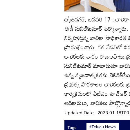
జ్యోతినగర్‌, జనవరి 17 : బాలికా
ఈడీ సునీల్‌కుమార్‌ పేర్కొన్నారు
నిర్వహిస్తున్న బాలికా సాధికారత
ప్రారంభించారు. గత వేసవిలో నిర్
బాలికలకు వారం రోజులపాటు ప్రత
సునీల్‌కుమార్‌ మాట్లాడుతూ బా
ఉన్న సృజనాత్మకతను వెలికితీసేందు
ప్రభుత్వ పాఠశాలల బాలికలకు ట్రాక
కార్యక్రమంలో ఏజీఎం హెచ్‌ఆర్‌ 
అధికారులు, బాలికలు పాల్గొన్నార
Updated Date - 2023-01-18T00
#Telugu News
Tags