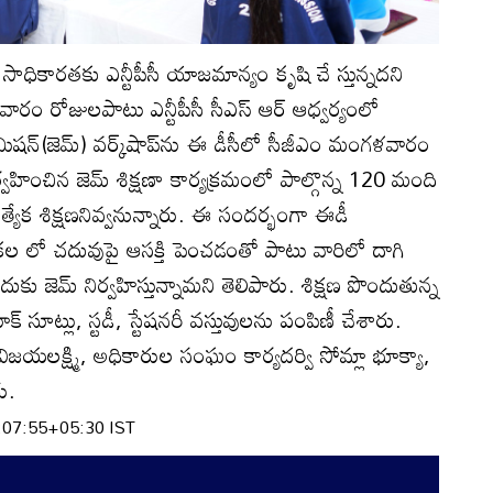
 సాధికారతకు ఎన్టీపీసీ యాజమాన్యం కృషి చే స్తున్నదని
. వారం రోజులపాటు ఎన్టీపీసీ సీఎస్‌ ఆర్‌ ఆధ్వర్యంలో
 మిషన్‌(జెమ్‌) వర్క్‌షాప్‌ను ఈ డీసీలో సీజీఎం మంగళవారం
వహించిన జెమ్‌ శిక్షణా కార్యక్రమంలో పాల్గొన్న 120 మంది
్యేక శిక్షణనివ్వనున్నారు. ఈ సందర్భంగా ఈడీ
లికల లో చదువుపై ఆసక్తి పెంచడంతో పాటు వారిలో దాగి
కు జెమ్‌ నిర్వహిస్తున్నామని తెలిపారు. శిక్షణ పొందుతున్న
్‌ సూట్లు, స్టడీ, స్టేషనరీ వస్తువులను పంపిణీ చేశారు.
విజయలక్ష్మి, అధికారుల సంఘం కార్యదర్వి సోమ్లా భూక్యా,
ు.
:07:55+05:30 IST