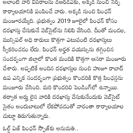
అలాంటి వారి వివరాలను డీఆర్‌డీఏకు, అక్కడి నుంచి సెర్ఫ్‌
కార్యాలయానికి పంపించే వారు. అక్కడి నుంచి పింఛన్‌
మంజూరయ్యేది. ప్రభుత్వం 2019 జూలైలో పింఛన్‌ కోసం
దరఖాస్తు చేసుకునే వెబ్‌సైట్‌ను నిలిపి వేసింది. దీంతో మండల,
మున్సిపల్‌ అధి కారులు కొత్తగా ఎటువంటి దరఖాస్తులు
స్వీకరించడం లేదు. పింఛన్‌ అర్హత వయస్సును తగ్గించిన
సందర్బంగా జిల్లాలో కొంత మందికి కొత్తగా ఆసరా మంజూరు
చేశారు. అప్పటికే అందిన దరఖాస్తుల నుంచి హుజూ రాబాద్‌
ఉప ఎన్నిక సందర్భంగా ప్రభుత్వం కొందరికి కొత్త పింఛన్లను
మంజూరు చేసింది. మరి కొందరివి పెండింగ్‌లో ఉన్నాయి.
తర్వాత అర్హు లైన వారికి దరఖాస్తు చేసుకునేందుకు వెబ్‌సైట్‌
సైతం అందుబాటులో లేకపోవడంతో వారంతా కార్యాలయాల
చుట్టూ తిరుగుతున్నారు.
ఓల్డ్‌ ఏజ్‌ పింఛన్‌ స్పౌజ్‌కు అనుమతి..