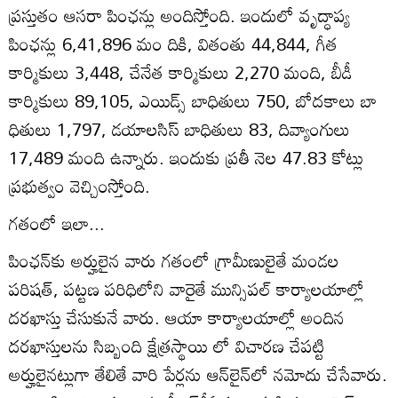
ప్రస్తుతం ఆసరా పింఛన్లు అందిస్తోంది. ఇందులో వృద్ధాప్య
పింఛన్లు 6,41,896 మం దికి, వితంతు 44,844, గీత
కార్మికులు 3,448, చేనేత కార్మికులు 2,270 మంది, బీడీ
కార్మికులు 89,105, ఎయిడ్స్‌ బాధితులు 750, బోదకాలు బా
ధితులు 1,797, డయాలసిస్‌ బాధితులు 83, దివ్యాంగులు
17,489 మంది ఉన్నారు. ఇందుకు ప్రతీ నెల 47.83 కోట్లు
ప్రభుత్వం వెచ్చింస్తోంది.
గతంలో ఇలా...
పింఛన్‌కు అర్హులైన వారు గతంలో గ్రామీణులైతే మండల
పరిషత్‌, పట్టణ పరిధిలోని వారైతే మున్సిపల్‌ కార్యాలయాల్లో
దరఖాస్తు చేసుకునే వారు. ఆయా కార్యాలయాల్లో అందిన
దరఖాస్తులను సిబ్బంది క్షేత్రస్థాయి లో విచారణ చేపట్టి
అర్హులైనట్లుగా తేలితే వారి పేర్లను ఆన్‌లైన్‌లో నమోదు చేసేవారు.