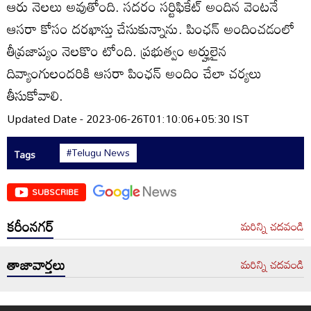
ఆరు నెలలు అవుతోంది. సదరం సర్టిఫికేట్‌ అందిన వెంటనే
ఆసరా కోసం దరఖాస్తు చేసుకున్నాను. పింఛన్‌ అందించడంలో
తీవ్రజాప్యం నెలకొం టోంది. ప్రభుత్వం అర్హులైన
దివ్యాంగులందరికి ఆసరా పింఛన్‌ అందిం చేలా చర్యలు
తీసుకోవాలి.
Updated Date - 2023-06-26T01:10:06+05:30 IST
#Telugu News
Tags
SUBSCRIBE
కరీంనగర్
మరిన్ని చదవండి
తాజావార్తలు
మరిన్ని చదవండి