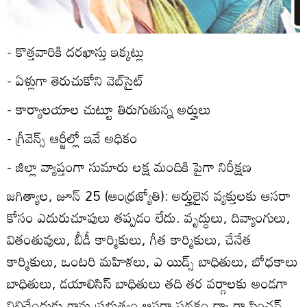
- కొత్తవారికి దరఖాస్తు ఇక్కట్లు
- ఏళ్లుగా తెరుచుకోని వెబ్‌సైట్‌
- కార్యాలయాల చుట్టూ తిరుగుతున్న అర్హులు
- గ్రీవెన్స్‌ ఆర్జీల్లో ఇవే అధికం
- జిల్లా వ్యాప్తంగా సుమారు లక్ష మందికి పైగా నిరీక్షణ
జగిత్యాల, జూన్‌ 25 (ఆంధ్రజ్యోతి): అర్హులైన వ్యక్తులకు ఆసరా
కోసం ఎదురుచూపులు తప్పడం లేదు. వృద్ధులు, దివ్యాంగులు,
వితంతువులు, బీడీ కార్మికులు, గీత కార్మికులు, చేనేత
కార్మికులు, ఒంటరి మహిళలు, ఎ యిడ్స్‌ బాధితులు, బోధకాలు
బాధితులు, డయాలిసిస్‌ బాధితులు తది తర వర్గాలకు అండగా
నిలిచేందుకు గాను ప్రభుత్వం ఆసరా పథకం ద్వా రా పింఛన్‌