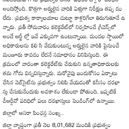
అందిస్తోంది. కొత్తగా అర్హులైన వారికి ఏళ్లుగా నిరీక్షణ తప్ప డం
లేదు. ప్రభుత్వ కార్యాలయాల చుట్టూ కాళ్లరిగేలా తిరుగుతూనే ఉ
న్నారు. ప్రతీ సోమవారం కలెక్టరేట్‌లో నిర్వహించే గ్రీవెన్స్‌లో
అందే ఆర్జీ ల్లో ఇవే ఎక్కువగా ఉంటున్నాయి. మండల స్థాయిలో
అధికారులను కలి సి వేడుకుంటున్న అర్హులైన వారికి పైనుంచే
మంజూరు కావడం లేదనే సమాధానం వినిపిస్తుంది. ఈ
క్రమంలో వారంతా కలెక్టరేట్‌కు చేరుకుని ఉన్నతాధికారులకు
తమ గోడు విన్నవిస్తున్నారు. మరోవైపు ఇందుకోసం ఏర్పాటు
చేసిన వెబ్‌సైట్‌ను ప్రభుత్వం నిలిపి వేయడంతో కనీసం దరఖా
స్తు చేసుకునేందుకు అవకాశం లేకుండా పోతుంది. ఇప్పటికే
డీఆర్డీవో పరిధిలో పలు దరఖాస్తులు పెండింగ్‌లో ఉన్నాయి.
జిల్లాలో ఆసరా పింఛన్ల సంఖ్య..
జిల్లా వ్యాప్తంగా ప్రతీ నెల 8,01,682 మందికి ప్రభుత్వం