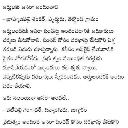
అర్హులకు ఆసరా అందించాలి
- బ్రాహ్మణపల్లి శంకర్‌, వృద్ధుడు, వెల్గొండ గ్రామం
అర్హులందరికి ఆసరా పింఛన్లు అందించడానికి అధికారులు
చర్యలు తీసుకోవాలి. పింఛన్‌ కోసం దరఖాస్తు చేసుకొని ఏళ్ల
తరబడి ఎదురు చూస్తున్నాను. కనీసం ఆన్‌లైన్‌ చేయడానికి
సైతం నోచుకోలేదు. ప్రభు త్వం సంబంధిత సర్వర్‌ను
మూసివేయడంతో ఇబ్బందులు తలె త్తుతు న్నాయి.
ఎప్పటికప్పుడు దరఖాస్తులు స్వీకరించడం, అర్హులందరకి అందిం
చడం చేయాలి.
ఆరు నెలలయినా ఆసరా అందలే..
- చెట్‌పల్లి గంగాధర్‌, దివ్యాంగుడు, బుగ్గారం
ప్రభుత్వం అందించే ఆసరా పింఛన్‌ కోసం దరఖాస్తు చేసుకొని