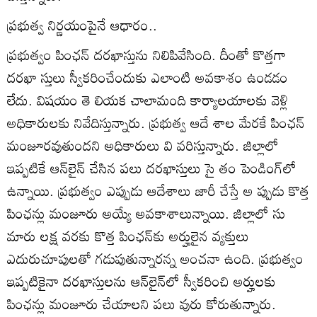
ప్రభుత్వ నిర్ణయంపైనే ఆధారం..
ప్రభుత్వం పింఛన్‌ దరఖాస్తును నిలిపివేసింది. దీంతో కొత్తగా
దరఖా స్తులు స్వీకరించేందుకు ఎలాంటి అవకాశం ఉండడం
లేదు. విషయం తె లియక చాలామంది కార్యాలయాలకు వెళ్లి
అధికారులకు నివేదిస్తున్నారు. ప్రభుత్వ ఆదే శాల మేరకే పింఛన్‌
మంజూరవుతుందని అధికారులు వి వరిస్తున్నారు. జిల్లాలో
ఇప్పటికే ఆన్‌లైన్‌ చేసిన పలు దరఖాస్తులు సై తం పెండింగ్‌లో
ఉన్నాయి. ప్రభుత్వం ఎప్పుడు ఆదేశాలు జారీ చేస్తే అ ప్పుడు కొత్త
పింఛన్లు మంజూరు అయ్యే అవకాశాలున్నాయి. జిల్లాలో సు
మారు లక్ష వరకు కొత్త పింఛన్‌కు అర్హులైన వ్యక్తులు
ఎదురుచూపులతో గడుపుతున్నారన్న అంచనా ఉంది. ప్రభుత్వం
ఇప్పటికైనా దరఖాస్తులను ఆన్‌లైన్‌లో స్వీకరించి అర్హులకు
పింఛన్లు మంజూరు చేయాలని పలు వురు కోరుతున్నారు.