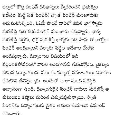
జిల్లాలో కొత్త పింఛన్‌ దరఖాస్తులు స్వీకరించని ప్రభుత్వం
ఇటీవల (ఓల్డ్‌ ఏజ్‌ పింఛన్‌) స్పౌజ్‌ పింఛన్‌ మంజూరుకు
అనుమతినిచ్చింది. ఓఏపీ పొందే వారిలో జీవిత భాగస్వామి
మరణిస్తే మరొకరికి పింఛన్‌ మంజూరు చేస్తున్నారు. భార్య
మరణిస్తే భర్తకు, భర్త మరణిస్తే భార్యకు పది హేను రోజుల్లోగా
పింఛన్‌ అందివ్వాలని సర్కారు పెద్దల ఆదేశాల మేరకు
అందిస్తున్నారు. దివ్యాంగుల విషయంలో ఇది
వర్తించకపోవడంతో వారిని ఆందోళనకు గురిచేస్తోంది. వైకల్యం
కలిగిన దివ్యాంగులను పలు సందర్భాల్లో సకలాంగులు వివాహం
చేసుకొని జీవిస్తున్నారు. ఇందులో చాలా మంది పరిస్థితి
అధ్వానంగా ఉంది. దివ్యాంగులైన పింఛన్‌ దారులు మరణిస్తే ఆ
కుటుంబం కష్టాలు మరింత ఎక్కువవుతున్నాయి. స్పౌజ్‌
పింఛన్‌ను దివ్యాంగులకు సైతం అమలు చేయాలని డిమాండ్‌
చేస్తున్నారు.