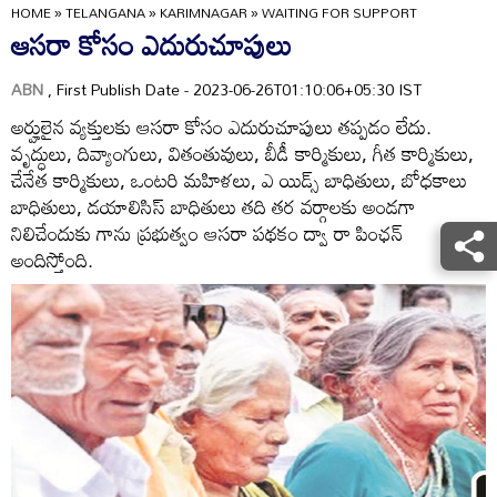
HOME
»
TELANGANA
»
KARIMNAGAR
»
WAITING FOR SUPPORT
ఆసరా కోసం ఎదురుచూపులు
ABN
, First Publish Date - 2023-06-26T01:10:06+05:30 IST
అర్హులైన వ్యక్తులకు ఆసరా కోసం ఎదురుచూపులు తప్పడం లేదు.
వృద్ధులు, దివ్యాంగులు, వితంతువులు, బీడీ కార్మికులు, గీత కార్మికులు,
చేనేత కార్మికులు, ఒంటరి మహిళలు, ఎ యిడ్స్‌ బాధితులు, బోధకాలు
బాధితులు, డయాలిసిస్‌ బాధితులు తది తర వర్గాలకు అండగా
నిలిచేందుకు గాను ప్రభుత్వం ఆసరా పథకం ద్వా రా పింఛన్‌
అందిస్తోంది.