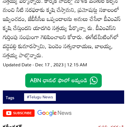
సత్తయ్య పేర్కొన్నారు. కార్మిక వాడల్లో మౌళిక వసతుల కల్పన
మంచి నీటి సరఫరాకు కృషి చేస్తామని, ప్రమోషన్లు సకాలంలో
ఇప్పించడం, జేబీసీసీఐ ఒప్పందాలను అమలు చేసేలా బీఎంఎస్‌
కృషి చేస్తుందని యాదగిరి సత్తయ్య పేర్కొన్నా రు. బీఎంఎస్‌ని
గుర్తింపు సంఘంగా గెలిపించాలని కోరారు. ఈగేట్‌మీటింగ్‌లో
వడ్డెపల్లి కుమారస్వామి, పెండెం సత్యనారాయణ, బాలయ్య,
సత్తయ్య పాల్గొన్నారు.
Updated Date - Dec 17 , 2023 | 12:15 AM
#Telugu News
Tags
SUBSCRIBE
కరీంనగర్