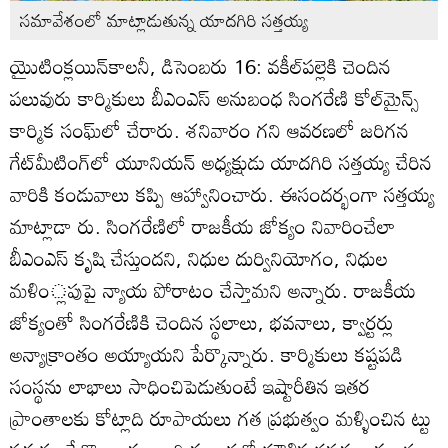
సమావేశంలో మాట్లాడుతున్న యాదగిరి సత్తయ్య
యైుటింక్లయిన్‌కాలనీ, డిసెంబరు 16: వకీల్‌పల్లెకి చెందిన
పలువురు కార్మికులు బీఎంఎస్‌ అనుబంధ సింగరేణి కోల్‌మైన్స్‌
కార్మిక సంఘ్‌లో చేరారు. శనివారం గని ఆవరణలో జరిగన
గేట్‌మీటింగ్‌లో యూనియన్‌ అధ్యక్షుడు యాదగిరి సత్తయ్య చేరిన
వారికి కండువాలు కప్పి ఆహ్వానించారు. ఈసందర్భంగా సత్తయ్య
మాట్లాడా రు. సింగరేణిలో రాజకీయ జోక్యం నివారించేలా
బీఎంఎస్‌ కృషి చేస్తుందని, నిధుల దుర్వినియోగం, నిధుల
మళిం్లపుపై న్యాయ పోరాటం చేస్తామని అన్నారు. రాజకీయ
జోక్యంతో సింగరేణికి చెందిన స్థలాలు, భవనాలు, క్వార్టర్లు
అన్యాక్రాంతం అయ్యాయని పేర్కొన్నారు. కార్మికులు కష్టపడి
సంస్థను లాభాలు సాధించిపెడుతుంటే ఇష్టారీతిన ఇతర
ప్రాంతాలకు కోట్లాది రూపాయలు గత ప్రభుత్వం మళ్ళించిన ట్టు