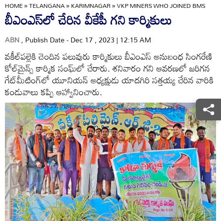
HOME
»
TELANGANA
»
KARIMNAGAR
»
VKP MINERS WHO JOINED BMS
బీఎంఎస్‌లో చేరిన వీకేపీ గని కార్మికులు
ABN
, Publish Date - Dec 17 , 2023 | 12:15 AM
వకీల్‌పల్లెకి చెందిన పలువురు కార్మికులు బీఎంఎస్‌ అనుబంధ సింగరేణి
కోల్‌మైన్స్‌ కార్మిక సంఘ్‌లో చేరారు. శనివారం గని ఆవరణలో జరిగన
గేట్‌మీటింగ్‌లో యూనియన్‌ అధ్యక్షుడు యాదగిరి సత్తయ్య చేరిన వారికి
కండువాలు కప్పి ఆహ్వానించారు.